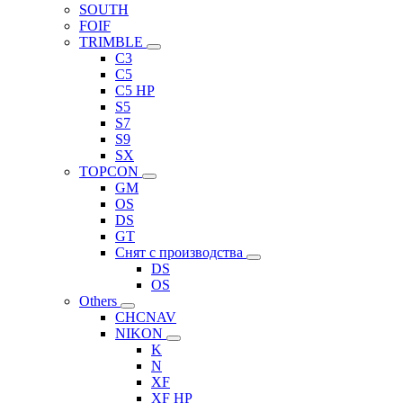
SOUTH
FOIF
TRIMBLE
C3
C5
C5 HP
S5
S7
S9
SX
TOPCON
GM
OS
DS
GT
Снят с производства
DS
OS
Others
CHCNAV
NIKON
K
N
XF
XF HP