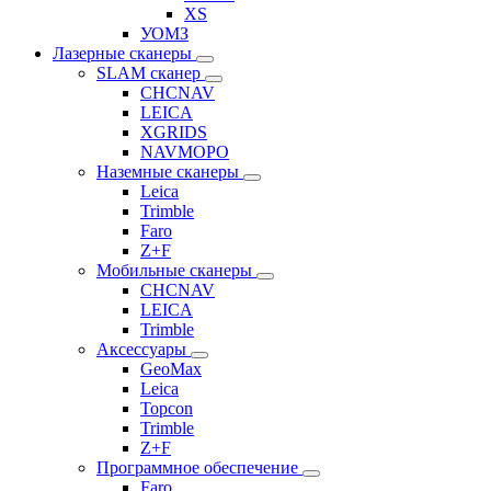
XS
УОМЗ
Лазерные сканеры
SLAM сканер
CHCNAV
LEICA
XGRIDS
NAVMOPO
Наземные сканеры
Leica
Trimble
Faro
Z+F
Мобильные сканеры
CHCNAV
LEICA
Trimble
Аксессуары
GeoMax
Leica
Topcon
Trimble
Z+F
Программное обеспечение
Faro