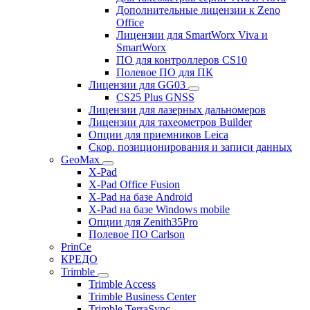
Дополнительные лицензии к Zeno
Office
Лицензии для SmartWorx Viva и
SmartWorx
ПО для контроллеров CS10
Полевое ПО для ПК
Лицензии для GG03
CS25 Plus GNSS
Лицензии для лазерных дальномеров
Лицензии для тахеометров Builder
Опции для приемников Leica
Скор. позиционирования и записи данных
GeoMax
X-Pad
X-Pad Office Fusion
X-Pad на базе Android
X-Pad на базе Windows mobile
Опции для Zenith35Pro
Полевое ПО Carlson
PrinCe
КРЕДО
Trimble
Trimble Access
Trimble Business Center
Trimble TerraSync