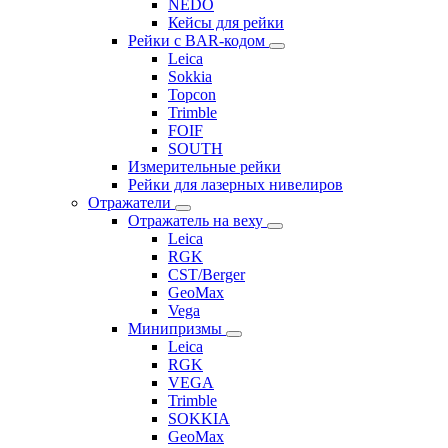
NEDO
Кейсы для рейки
Рейки с BAR-кодом
Leica
Sokkia
Topcon
Trimble
FOIF
SOUTH
Измерительные рейки
Рейки для лазерных нивелиров
Отражатели
Отражатель на веху
Leica
RGK
CST/Berger
GeoMax
Vega
Минипризмы
Leica
RGK
VEGA
Trimble
SOKKIA
GeoMax