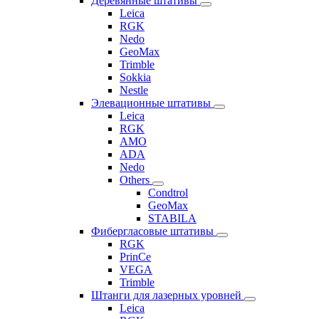
Деревянные штативы
Leica
RGK
Nedo
GeoMax
Trimble
Sokkia
Nestle
Элевационные штативы
Leica
RGK
AMO
ADA
Nedo
Others
Condtrol
GeoMax
STABILA
Фибергласовые штативы
RGK
PrinCe
VEGA
Trimble
Штанги для лазерных уровней
Leica