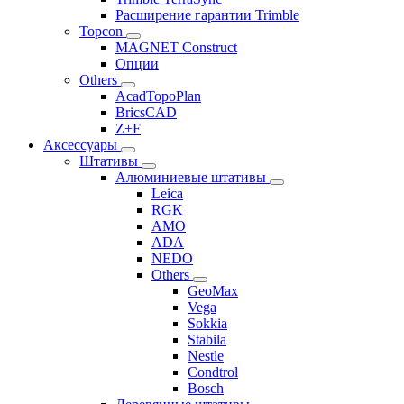
Расширение гарантии Trimble
Topcon
MAGNET Construct
Опции
Others
AcadTopoPlan
BricsCAD
Z+F
Аксессуары
Штативы
Алюминиевые штативы
Leica
RGK
AMO
ADA
NEDO
Others
GeoMax
Vega
Sokkia
Stabila
Nestle
Condtrol
Bosch