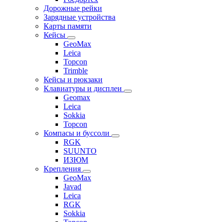
Дорожные рейки
Зарядные устройства
Карты памяти
Кейсы
GeoMax
Leica
Topcon
Trimble
Кейсы и рюкзаки
Клавиатуры и дисплеи
Geomax
Leica
Sokkia
Topcon
Компасы и буссоли
RGK
SUUNTO
ИЗЮМ
Крепления
GeoMax
Javad
Leica
RGK
Sokkia