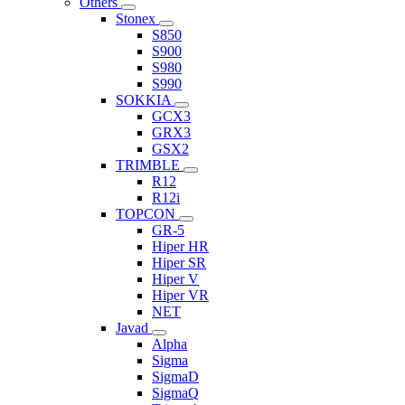
Others
Stonex
S850
S900
S980
S990
SOKKIA
GCX3
GRX3
GSX2
TRIMBLE
R12
R12i
TOPCON
GR-5
Hiper HR
Hiper SR
Hiper V
Hiper VR
NET
Javad
Alpha
Sigma
SigmaD
SigmaQ