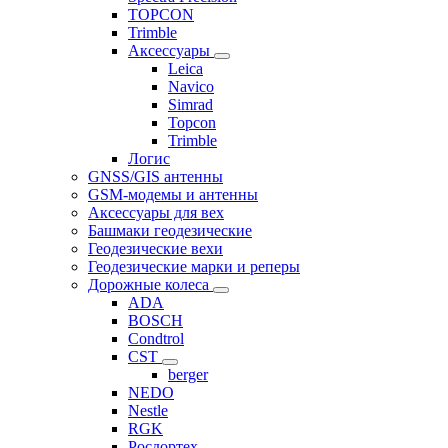
TOPCON
Trimble
Аксессуары
Leica
Navico
Simrad
Topcon
Trimble
Логис
GNSS/GIS антенны
GSM-модемы и антенны
Аксессуары для вех
Башмаки геодезические
Геодезические вехи
Геодезические марки и реперы
Дорожные колеса
ADA
BOSCH
Condtrol
CST
berger
NEDO
Nestle
RGK
Росдортех