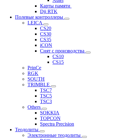
Autel
Карты памяти
Dji RTK
Полевые контроллеры
LEICA
CS20
CS30
CS35
iCON
Снят с производства
CS10
CS15
PrinCe
RGK
SOUTH
TRIMBLE
TSC7
TSC5
TSC3
Others
SOKKIA
TOPCON
Spectra Precision
Теодолиты
Электронные теодолиты