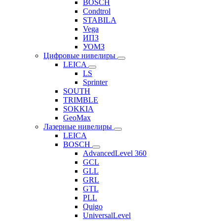
BOSCH
Condtrol
STABILA
Vega
ИПЗ
УОМЗ
Цифровые нивелиры
LEICA
LS
Sprinter
SOUTH
TRIMBLE
SOKKIA
GeoMax
Лазерные нивелиры
LEICA
BOSCH
AdvancedLevel 360
GCL
GLL
GRL
GTL
PLL
Quigo
UniversalLevel