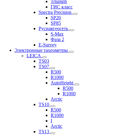
Triumph
ГИС класс
Spectra Precision
SP20
SP85
Руснавгеосеть
S-Max
Фаза 2
E-Survey
Электронные тахеометры
LEICA
TS03
TS07
R500
R1000
AutoHeight
R500
R1000
Arctic
TS10
R500
R1000
I
Arctic
TS13