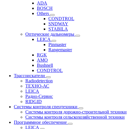
ADA
BOSCH
Others
CONDTROL
SNDWAY
STABILA
Оптические дальномеры
LEICA
Pinmaster
Rangemaster
RGK
AMO
Bushnell
CONDTROL
Трассоискатели
Radiodetection
ТЕХНО-АС
LEICA
Радио-Сервис
RIDGID
Системы контроля спецтехники
Системы контроля дорожно-строительной техники
Системы контроля сельскохозяйственной техники
Программное обеспечение
LEICA