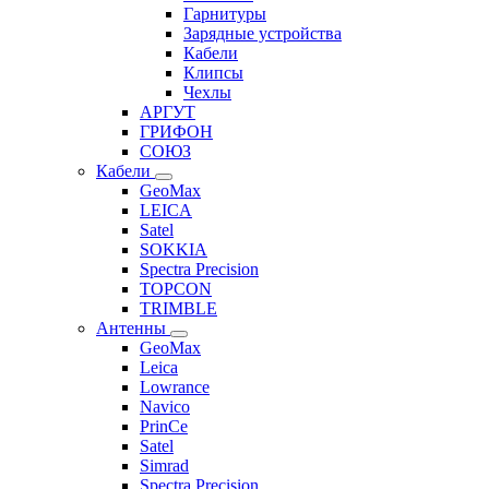
Гарнитуры
Зарядные устройства
Кабели
Клипсы
Чехлы
АРГУТ
ГРИФОН
СОЮЗ
Кабели
GeoMax
LEICA
Satel
SOKKIA
Spectra Precision
TOPCON
TRIMBLE
Антенны
GeoMax
Leica
Lowrance
Navico
PrinCe
Satel
Simrad
Spectra Precision