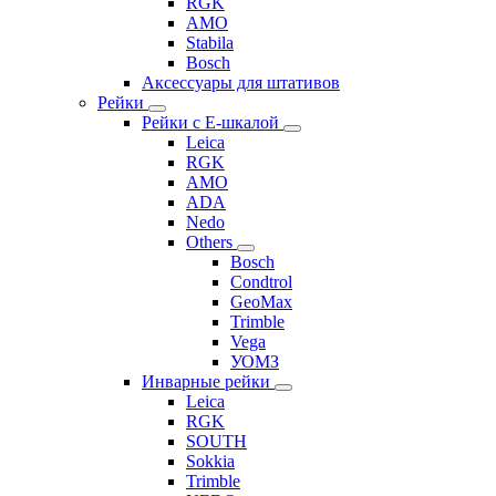
RGK
AMO
Stabila
Bosch
Аксессуары для штативов
Рейки
Рейки с Е-шкалой
Leica
RGK
AMO
ADA
Nedo
Others
Bosch
Condtrol
GeoMax
Trimble
Vega
УОМЗ
Инварные рейки
Leica
RGK
SOUTH
Sokkia
Trimble