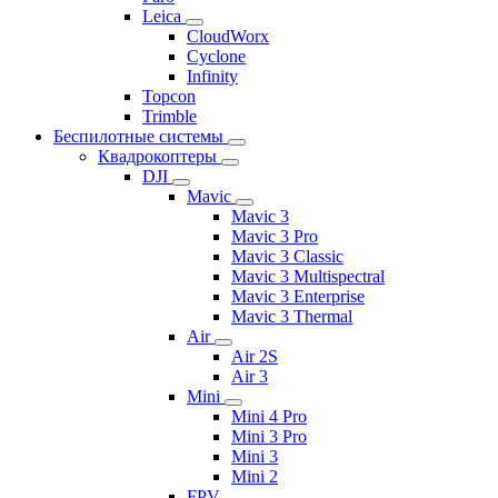
Leica
CloudWorx
Cyclone
Infinity
Topcon
Trimble
Беспилотные системы
Квадрокоптеры
DJI
Mavic
Mavic 3
Mavic 3 Pro
Mavic 3 Classic
Mavic 3 Multispectral
Mavic 3 Enterprise
Mavic 3 Thermal
Air
Air 2S
Air 3
Mini
Mini 4 Pro
Mini 3 Pro
Mini 3
Mini 2
FPV