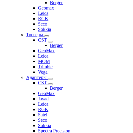
Berger
Geomax
Leica
RGK
Seco
Sokkia
Трегеры
CST
Berger
GeoMax
Leica
MOM
Trimble
Vega
Адаптеры
CST
Berger
GeoMax
Javad
Leica
RGK
Satel
Seco
Sokkia
Spectra Precision