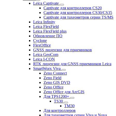
Leica Captivate
Captivate для контроллеров CS20
Captivate для контроллеров CS30/CS35
Captivate для тахеометров серии TS/MS
Leica Infinity
Leica FlexField
Leica FlexField plus
Обновление ПО
Cyclone
FlexOffice
GNSS лицензии для приемников
Leica GeoCom
Leica I-CON
RTK лицензии для GNSS приемников Leica
SmartWorx Viva
Zeno Connect
Zeno Field
Zeno GIS DVD
Zeno Office
Zeno Office для ArcGIS
Для TPS1200+
TS30
TM30
Для контроллеров
Для тахеометров серии Viva и Nova