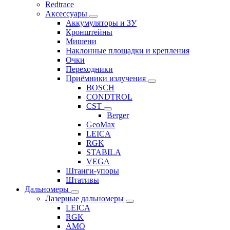
Redtrace
Аксессуары
Аккумуляторы и ЗУ
Кронштейны
Мишени
Наклонные площадки и крепления
Очки
Переходники
Приёмники излучения
BOSCH
CONDTROL
CST
Berger
GeoMax
LEICA
RGK
STABILA
VEGA
Штанги-упоры
Штативы
Дальномеры
Лазерные дальномеры
LEICA
RGK
AMO