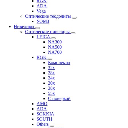
RGK
ADA
Vega
Оптические теодолиты
УОМЗ
Нивелиры
Оптические нивелиры
LEICA
NA300
NA500
NA700
RGK
Комплекты
32x
28x
24x
20x
38x
55x
C поверкой
AMO
ADA
SOKKIA
SOUTH
Others