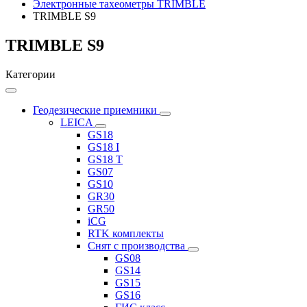
Электронные тахеометры TRIMBLE
TRIMBLE S9
TRIMBLE S9
Категории
Геодезические приемники
LEICA
GS18
GS18 I
GS18 T
GS07
GS10
GR30
GR50
iCG
RTK комплекты
Снят с производства
GS08
GS14
GS15
GS16