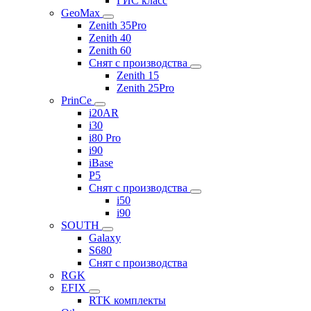
ГИС класс
GeoMax
Zenith 35Pro
Zenith 40
Zenith 60
Снят с производства
Zenith 15
Zenith 25Pro
PrinCe
i20AR
i30
i80 Pro
i90
iBase
P5
Снят с производства
i50
i90
SOUTH
Galaxy
S680
Снят с производства
RGK
EFIX
RTK комплекты