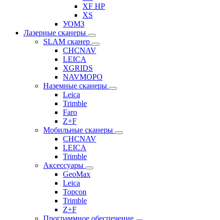
XF HP
XS
УОМЗ
Лазерные сканеры
SLAM сканер
CHCNAV
LEICA
XGRIDS
NAVMOPO
Наземные сканеры
Leica
Trimble
Faro
Z+F
Мобильные сканеры
CHCNAV
LEICA
Trimble
Аксессуары
GeoMax
Leica
Topcon
Trimble
Z+F
Программное обеспечение