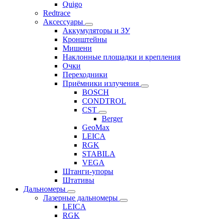
Quigo
Redtrace
Аксессуары
Аккумуляторы и ЗУ
Кронштейны
Мишени
Наклонные площадки и крепления
Очки
Переходники
Приёмники излучения
BOSCH
CONDTROL
CST
Berger
GeoMax
LEICA
RGK
STABILA
VEGA
Штанги-упоры
Штативы
Дальномеры
Лазерные дальномеры
LEICA
RGK