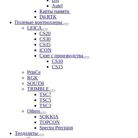
DJI
Autel
Карты памяти
Dji RTK
Полевые контроллеры
LEICA
CS20
CS30
CS35
iCON
Снят с производства
CS10
CS15
PrinCe
RGK
SOUTH
TRIMBLE
TSC7
TSC5
TSC3
Others
SOKKIA
TOPCON
Spectra Precision
Теодолиты