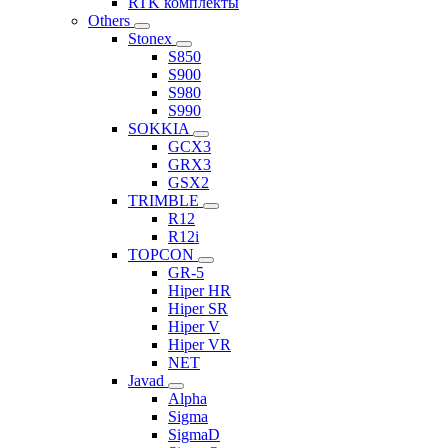
RTK комплекты
Others
Stonex
S850
S900
S980
S990
SOKKIA
GCX3
GRX3
GSX2
TRIMBLE
R12
R12i
TOPCON
GR-5
Hiper HR
Hiper SR
Hiper V
Hiper VR
NET
Javad
Alpha
Sigma
SigmaD