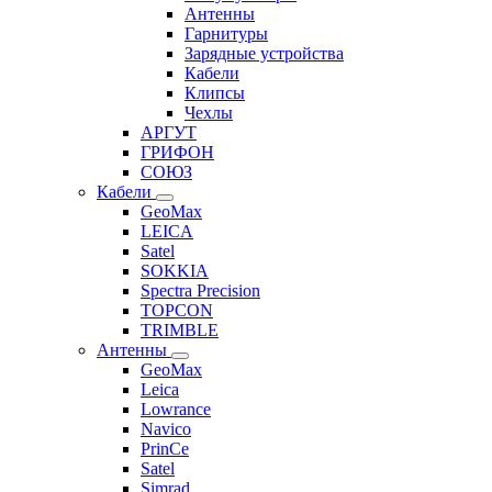
Антенны
Гарнитуры
Зарядные устройства
Кабели
Клипсы
Чехлы
АРГУТ
ГРИФОН
СОЮЗ
Кабели
GeoMax
LEICA
Satel
SOKKIA
Spectra Precision
TOPCON
TRIMBLE
Антенны
GeoMax
Leica
Lowrance
Navico
PrinCe
Satel
Simrad