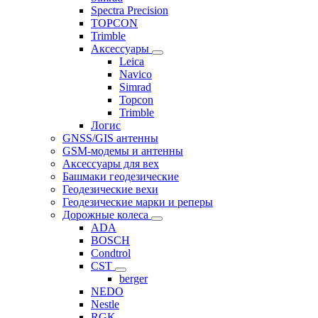
Spectra Precision
TOPCON
Trimble
Аксессуары
Leica
Navico
Simrad
Topcon
Trimble
Логис
GNSS/GIS антенны
GSM-модемы и антенны
Аксессуары для вех
Башмаки геодезические
Геодезические вехи
Геодезические марки и реперы
Дорожные колеса
ADA
BOSCH
Condtrol
CST
berger
NEDO
Nestle
RGK