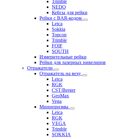
Trimble
NEDO
Кейсы для рейки
Рейки с BAR-кодом
Leica
Sokkia
Topcon
Trimble
FOIF
SOUTH
Измерительные рейки
Рейки для лазерных нивелиров
Отражатели
Отражатель на веху
Leica
RGK
CST/Berger
GeoMax
Vega
Минипризмы
Leica
RGK
VEGA
Trimble
SOKKIA