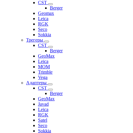
CST
Berger
Geomax
Leica
RGK
Seco
Sokkia
Трегеры
CST
Berger
GeoMax
Leica
MOM
Trimble
Vega
Адаптеры
CST
Berger
GeoMax
Javad
Leica
RGK
Satel
Seco
Sokkia