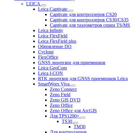
LEICA
Leica Captivate
Captivate для контроллеров CS20
Captivate для контроллеров CS30/CS35
Captivate для тахеометров серии TS/MS
Leica Infinity
Leica FlexField
Leica FlexField plus
Обновление ПО
Cyclone
FlexOffice
GNSS лицензии для приемников
Leica GeoCom
Leica I-CON
RTK лицензии для GNSS приемников Leica
SmartWorx Viva
Zeno Connect
Zeno Field
Zeno GIS DVD
Zeno Office
Zeno Office для ArcGIS
Для TPS1200+
TS30
TM30
Для контроллеров