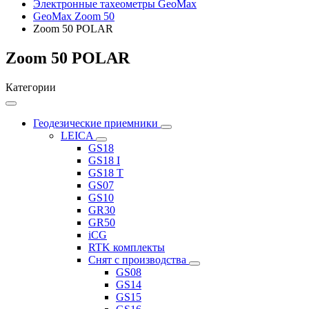
Электронные тахеометры GeoMax
GeoMax Zoom 50
Zoom 50 POLAR
Zoom 50 POLAR
Категории
Геодезические приемники
LEICA
GS18
GS18 I
GS18 T
GS07
GS10
GR30
GR50
iCG
RTK комплекты
Снят с производства
GS08
GS14
GS15