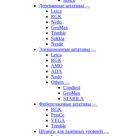
Bosch
Деревянные штативы
Leica
RGK
Nedo
GeoMax
Trimble
Sokkia
Nestle
Элевационные штативы
Leica
RGK
AMO
ADA
Nedo
Others
Condtrol
GeoMax
STABILA
Фибергласовые штативы
RGK
PrinCe
VEGA
Trimble
Штанги для лазерных уровней