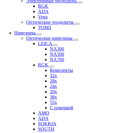
Электронные теодолиты
RGK
ADA
Vega
Оптические теодолиты
УОМЗ
Нивелиры
Оптические нивелиры
LEICA
NA300
NA500
NA700
RGK
Комплекты
32x
28x
24x
20x
38x
55x
C поверкой
AMO
ADA
SOKKIA
SOUTH