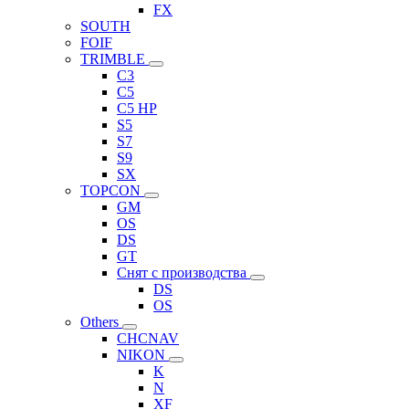
FX
SOUTH
FOIF
TRIMBLE
C3
C5
C5 HP
S5
S7
S9
SX
TOPCON
GM
OS
DS
GT
Снят с производства
DS
OS
Others
CHCNAV
NIKON
K
N
XF