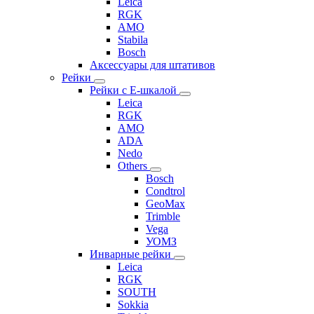
Leica
RGK
AMO
Stabila
Bosch
Аксессуары для штативов
Рейки
Рейки с Е-шкалой
Leica
RGK
AMO
ADA
Nedo
Others
Bosch
Condtrol
GeoMax
Trimble
Vega
УОМЗ
Инварные рейки
Leica
RGK
SOUTH
Sokkia