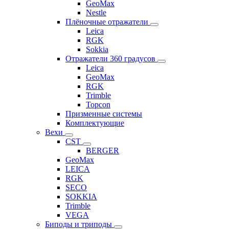
GeoMax
Nestle
Плёночные отражатели
Leica
RGK
Sokkia
Отражатели 360 градусов
Leica
GeoMax
RGK
Trimble
Topcon
Призменные системы
Комплектующие
Вехи
CST
BERGER
GeoMax
LEICA
RGK
SECO
SOKKIA
Trimble
VEGA
Биподы и триподы