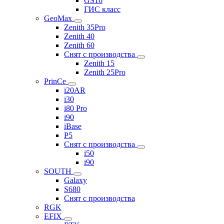
GS16
ГИС класс
GeoMax
Zenith 35Pro
Zenith 40
Zenith 60
Снят с производства
Zenith 15
Zenith 25Pro
PrinCe
i20AR
i30
i80 Pro
i90
iBase
P5
Снят с производства
i50
i90
SOUTH
Galaxy
S680
Снят с производства
RGK
EFIX