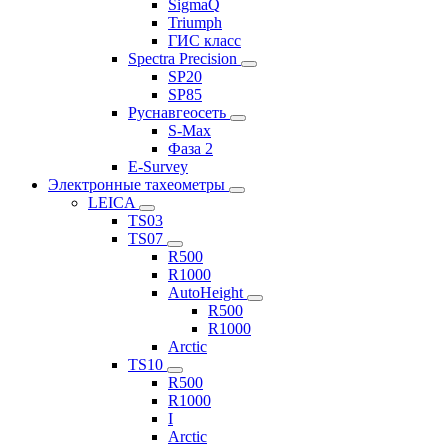
SigmaQ
Triumph
ГИС класс
Spectra Precision
SP20
SP85
Руснавгеосеть
S-Max
Фаза 2
E-Survey
Электронные тахеометры
LEICA
TS03
TS07
R500
R1000
AutoHeight
R500
R1000
Arctic
TS10
R500
R1000
I
Arctic