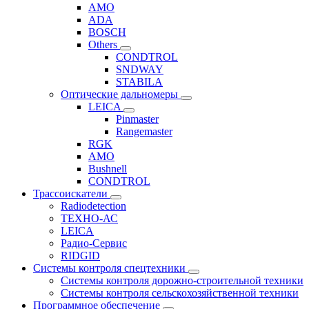
AMO
ADA
BOSCH
Others
CONDTROL
SNDWAY
STABILA
Оптические дальномеры
LEICA
Pinmaster
Rangemaster
RGK
AMO
Bushnell
CONDTROL
Трассоискатели
Radiodetection
ТЕХНО-АС
LEICA
Радио-Сервис
RIDGID
Системы контроля спецтехники
Системы контроля дорожно-строительной техники
Системы контроля сельскохозяйственной техники
Программное обеспечение