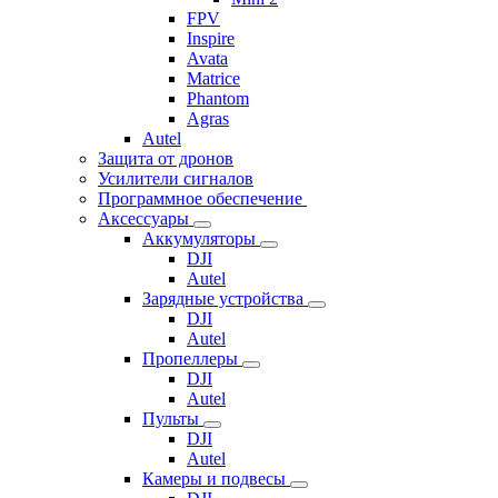
FPV
Inspire
Avata
Matrice
Phantom
Agras
Autel
Защита от дронов
Усилители сигналов
Программное обеспечение
Аксессуары
Аккумуляторы
DJI
Autel
Зарядные устройства
DJI
Autel
Пропеллеры
DJI
Autel
Пульты
DJI
Autel
Камеры и подвесы