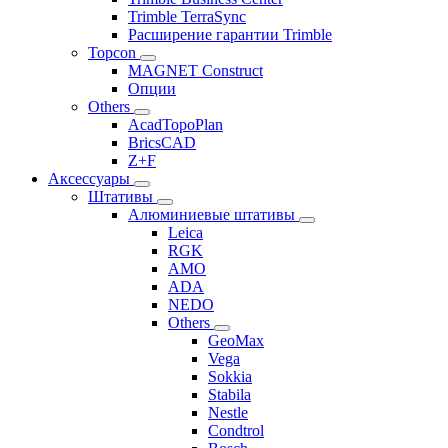
Trimble TerraSync
Расширение гарантии Trimble
Topcon
MAGNET Construct
Опции
Others
AcadTopoPlan
BricsCAD
Z+F
Аксессуары
Штативы
Алюминиевые штативы
Leica
RGK
AMO
ADA
NEDO
Others
GeoMax
Vega
Sokkia
Stabila
Nestle
Condtrol