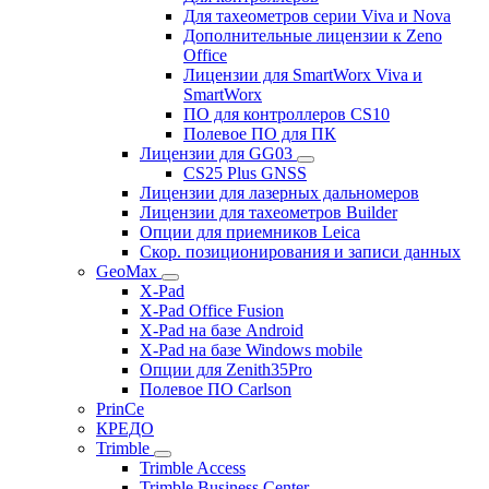
Для тахеометров серии Viva и Nova
Дополнительные лицензии к Zeno
Office
Лицензии для SmartWorx Viva и
SmartWorx
ПО для контроллеров CS10
Полевое ПО для ПК
Лицензии для GG03
CS25 Plus GNSS
Лицензии для лазерных дальномеров
Лицензии для тахеометров Builder
Опции для приемников Leica
Скор. позиционирования и записи данных
GeoMax
X-Pad
X-Pad Office Fusion
X-Pad на базе Android
X-Pad на базе Windows mobile
Опции для Zenith35Pro
Полевое ПО Carlson
PrinCe
КРЕДО
Trimble
Trimble Access
Trimble Business Center