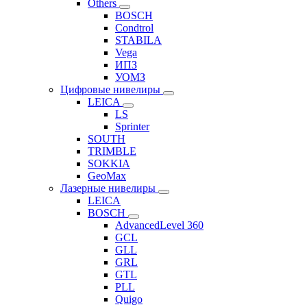
Others
BOSCH
Condtrol
STABILA
Vega
ИПЗ
УОМЗ
Цифровые нивелиры
LEICA
LS
Sprinter
SOUTH
TRIMBLE
SOKKIA
GeoMax
Лазерные нивелиры
LEICA
BOSCH
AdvancedLevel 360
GCL
GLL
GRL
GTL
PLL
Quigo