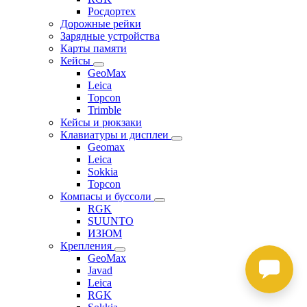
Росдортех
Дорожные рейки
Зарядные устройства
Карты памяти
Кейсы
GeoMax
Leica
Topcon
Trimble
Кейсы и рюкзаки
Клавиатуры и дисплеи
Geomax
Leica
Sokkia
Topcon
Компасы и буссоли
RGK
SUUNTO
ИЗЮМ
Крепления
GeoMax
Javad
Leica
RGK