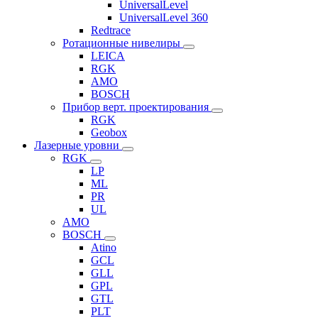
UniversalLevel
UniversalLevel 360
Redtrace
Ротационные нивелиры
LEICA
RGK
AMO
BOSCH
Прибор верт. проектирования
RGK
Geobox
Лазерные уровни
RGK
LP
ML
PR
UL
AMO
BOSCH
Atino
GCL
GLL
GPL
GTL
PLT