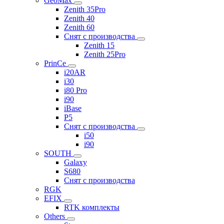
GeoMax
Zenith 35Pro
Zenith 40
Zenith 60
Снят с производства
Zenith 15
Zenith 25Pro
PrinCe
i20AR
i30
i80 Pro
i90
iBase
P5
Снят с производства
i50
i90
SOUTH
Galaxy
S680
Снят с производства
RGK
EFIX
RTK комплекты
Others