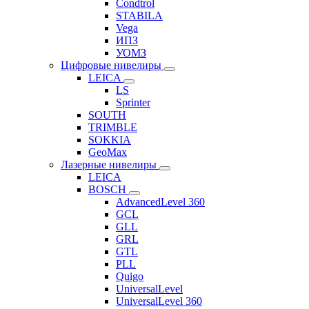
Condtrol
STABILA
Vega
ИПЗ
УОМЗ
Цифровые нивелиры
LEICA
LS
Sprinter
SOUTH
TRIMBLE
SOKKIA
GeoMax
Лазерные нивелиры
LEICA
BOSCH
AdvancedLevel 360
GCL
GLL
GRL
GTL
PLL
Quigo
UniversalLevel
UniversalLevel 360