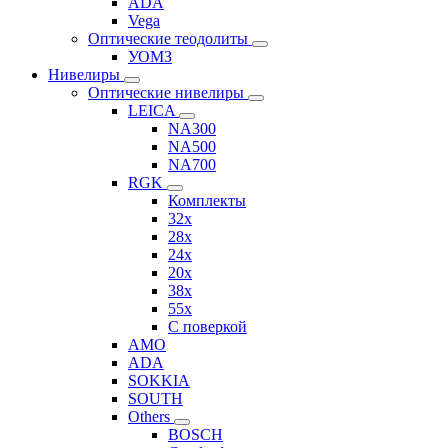
ADA
Vega
Оптические теодолиты
УОМЗ
Нивелиры
Оптические нивелиры
LEICA
NA300
NA500
NA700
RGK
Комплекты
32x
28x
24x
20x
38x
55x
C поверкой
AMO
ADA
SOKKIA
SOUTH
Others
BOSCH