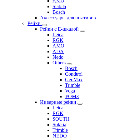
AMO
Stabila
Bosch
Аксессуары для штативов
Рейки
Рейки с Е-шкалой
Leica
RGK
AMO
ADA
Nedo
Others
Bosch
Condtrol
GeoMax
Trimble
Vega
УОМЗ
Инварные рейки
Leica
RGK
SOUTH
Sokkia
Trimble
NEDO