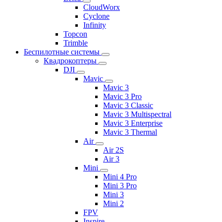
CloudWorx
Cyclone
Infinity
Topcon
Trimble
Беспилотные системы
Квадрокоптеры
DJI
Mavic
Mavic 3
Mavic 3 Pro
Mavic 3 Classic
Mavic 3 Multispectral
Mavic 3 Enterprise
Mavic 3 Thermal
Air
Air 2S
Air 3
Mini
Mini 4 Pro
Mini 3 Pro
Mini 3
Mini 2
FPV
Inspire