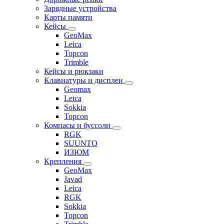
Зарядные устройства
Карты памяти
Кейсы
GeoMax
Leica
Topcon
Trimble
Кейсы и рюкзаки
Клавиатуры и дисплеи
Geomax
Leica
Sokkia
Topcon
Компасы и буссоли
RGK
SUUNTO
ИЗЮМ
Крепления
GeoMax
Javad
Leica
RGK
Sokkia
Topcon