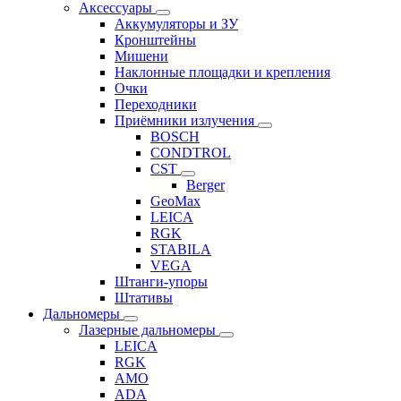
Аксессуары
Аккумуляторы и ЗУ
Кронштейны
Мишени
Наклонные площадки и крепления
Очки
Переходники
Приёмники излучения
BOSCH
CONDTROL
CST
Berger
GeoMax
LEICA
RGK
STABILA
VEGA
Штанги-упоры
Штативы
Дальномеры
Лазерные дальномеры
LEICA
RGK
AMO
ADA