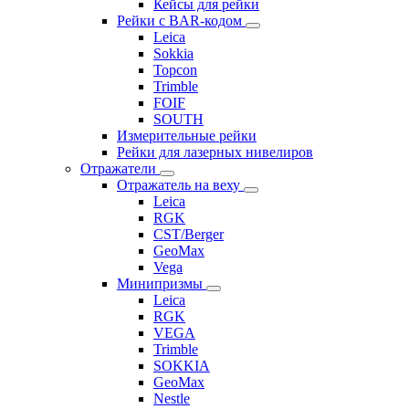
Кейсы для рейки
Рейки с BAR-кодом
Leica
Sokkia
Topcon
Trimble
FOIF
SOUTH
Измерительные рейки
Рейки для лазерных нивелиров
Отражатели
Отражатель на веху
Leica
RGK
CST/Berger
GeoMax
Vega
Минипризмы
Leica
RGK
VEGA
Trimble
SOKKIA
GeoMax
Nestle