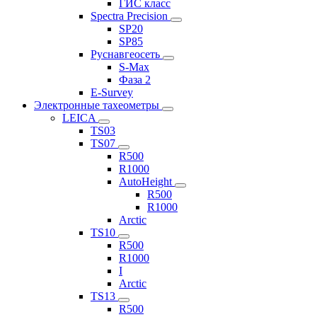
ГИС класс
Spectra Precision
SP20
SP85
Руснавгеосеть
S-Max
Фаза 2
E-Survey
Электронные тахеометры
LEICA
TS03
TS07
R500
R1000
AutoHeight
R500
R1000
Arctic
TS10
R500
R1000
I
Arctic
TS13
R500