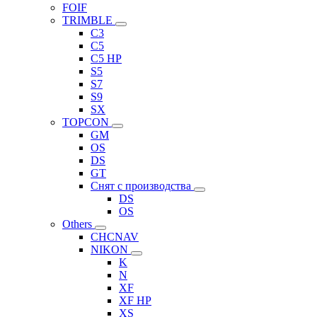
FOIF
TRIMBLE
C3
C5
C5 HP
S5
S7
S9
SX
TOPCON
GM
OS
DS
GT
Снят с производства
DS
OS
Others
CHCNAV
NIKON
K
N
XF
XF HP
XS