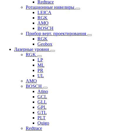
Redtrace
Ротационные нивелиры
LEICA
RGK
AMO
BOSCH
Прибор верт. проектирования
RGK
Geobox
Лазерные уровни
RGK
LP
ML
PR
UL
AMO
BOSCH
Atino
GCL
GLL
GPL
GTL
PLT
Quigo
Redtrace