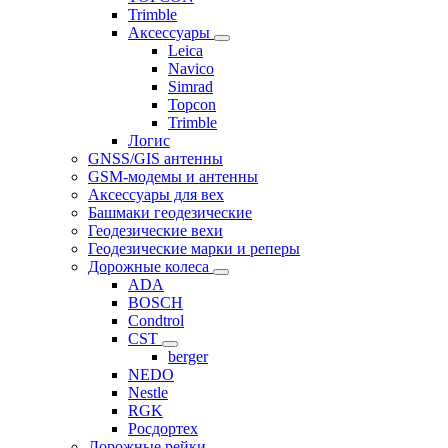
Trimble
Аксессуары
Leica
Navico
Simrad
Topcon
Trimble
Логис
GNSS/GIS антенны
GSM-модемы и антенны
Аксессуары для вех
Башмаки геодезические
Геодезические вехи
Геодезические марки и реперы
Дорожные колеса
ADA
BOSCH
Condtrol
CST
berger
NEDO
Nestle
RGK
Росдортех
Дорожные рейки