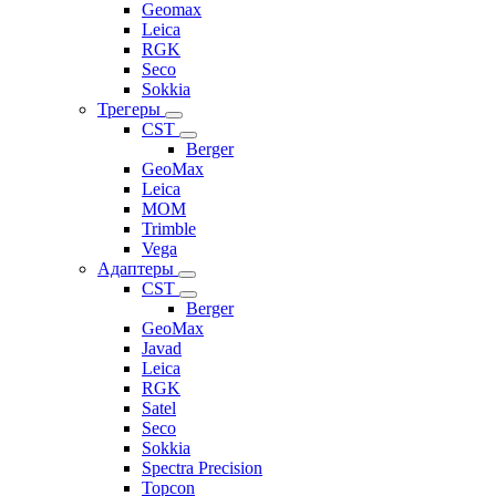
Geomax
Leica
RGK
Seco
Sokkia
Трегеры
CST
Berger
GeoMax
Leica
MOM
Trimble
Vega
Адаптеры
CST
Berger
GeoMax
Javad
Leica
RGK
Satel
Seco
Sokkia
Spectra Precision
Topcon