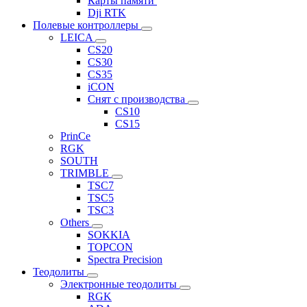
Карты памяти
Dji RTK
Полевые контроллеры
LEICA
CS20
CS30
CS35
iCON
Снят с производства
CS10
CS15
PrinCe
RGK
SOUTH
TRIMBLE
TSC7
TSC5
TSC3
Others
SOKKIA
TOPCON
Spectra Precision
Теодолиты
Электронные теодолиты
RGK