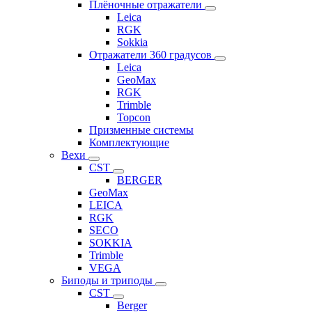
Плёночные отражатели
Leica
RGK
Sokkia
Отражатели 360 градусов
Leica
GeoMax
RGK
Trimble
Topcon
Призменные системы
Комплектующие
Вехи
CST
BERGER
GeoMax
LEICA
RGK
SECO
SOKKIA
Trimble
VEGA
Биподы и триподы
CST
Berger