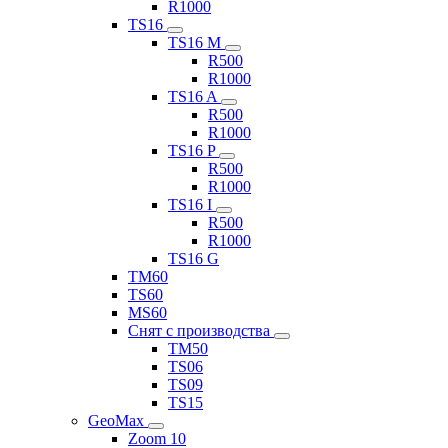
R1000
TS16
TS16 M
R500
R1000
TS16 A
R500
R1000
TS16 P
R500
R1000
TS16 I
R500
R1000
TS16 G
TM60
TS60
MS60
Снят с производства
TM50
TS06
TS09
TS15
GeoMax
Zoom 10