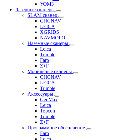
УОМЗ
Лазерные сканеры
SLAM сканер
CHCNAV
LEICA
XGRIDS
NAVMOPO
Наземные сканеры
Leica
Trimble
Faro
Z+F
Мобильные сканеры
CHCNAV
LEICA
Trimble
Аксессуары
GeoMax
Leica
Topcon
Trimble
Z+F
Программное обеспечение
Faro
Leica