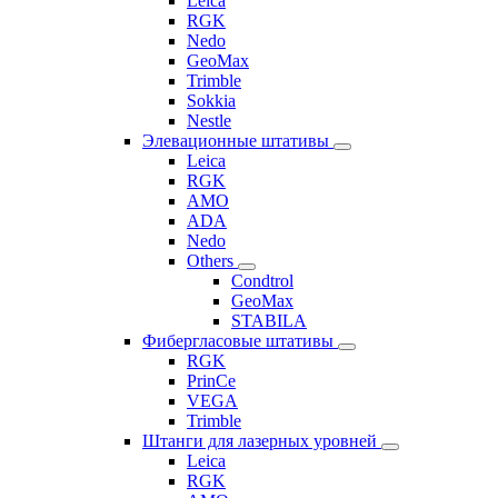
Leica
RGK
Nedo
GeoMax
Trimble
Sokkia
Nestle
Элевационные штативы
Leica
RGK
AMO
ADA
Nedo
Others
Condtrol
GeoMax
STABILA
Фибергласовые штативы
RGK
PrinCe
VEGA
Trimble
Штанги для лазерных уровней
Leica
RGK