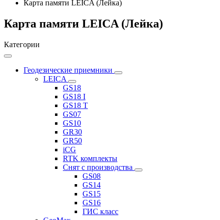
Карта памяти LEICA (Лейка)
Карта памяти LEICA (Лейка)
Категории
Геодезические приемники
LEICA
GS18
GS18 I
GS18 T
GS07
GS10
GR30
GR50
iCG
RTK комплекты
Снят с производства
GS08
GS14
GS15
GS16
ГИС класс