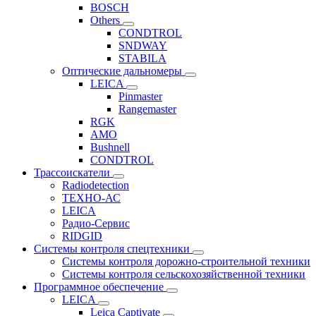
BOSCH
Others
CONDTROL
SNDWAY
STABILA
Оптические дальномеры
LEICA
Pinmaster
Rangemaster
RGK
AMO
Bushnell
CONDTROL
Трассоискатели
Radiodetection
ТЕХНО-АС
LEICA
Радио-Сервис
RIDGID
Системы контроля спецтехники
Системы контроля дорожно-строительной техники
Системы контроля сельскохозяйственной техники
Программное обеспечение
LEICA
Leica Captivate