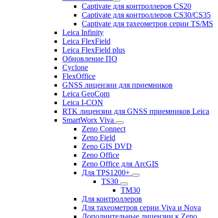
Captivate для контроллеров CS20
Captivate для контроллеров CS30/CS35
Captivate для тахеометров серии TS/MS
Leica Infinity
Leica FlexField
Leica FlexField plus
Обновление ПО
Cyclone
FlexOffice
GNSS лицензии для приемников
Leica GeoCom
Leica I-CON
RTK лицензии для GNSS приемников Leica
SmartWorx Viva
Zeno Connect
Zeno Field
Zeno GIS DVD
Zeno Office
Zeno Office для ArcGIS
Для TPS1200+
TS30
TM30
Для контроллеров
Для тахеометров серии Viva и Nova
Дополнительные лицензии к Zeno