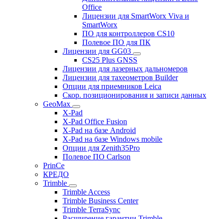
Office
Лицензии для SmartWorx Viva и
SmartWorx
ПО для контроллеров CS10
Полевое ПО для ПК
Лицензии для GG03
CS25 Plus GNSS
Лицензии для лазерных дальномеров
Лицензии для тахеометров Builder
Опции для приемников Leica
Скор. позиционирования и записи данных
GeoMax
X-Pad
X-Pad Office Fusion
X-Pad на базе Android
X-Pad на базе Windows mobile
Опции для Zenith35Pro
Полевое ПО Carlson
PrinCe
КРЕДО
Trimble
Trimble Access
Trimble Business Center
Trimble TerraSync
Расширение гарантии Trimble