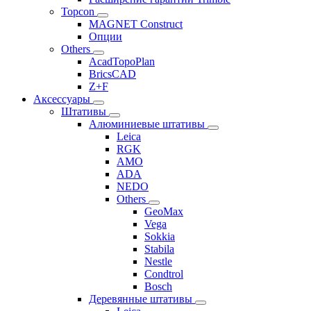
Topcon
MAGNET Construct
Опции
Others
AcadTopoPlan
BricsCAD
Z+F
Аксессуары
Штативы
Алюминиевые штативы
Leica
RGK
AMO
ADA
NEDO
Others
GeoMax
Vega
Sokkia
Stabila
Nestle
Condtrol
Bosch
Деревянные штативы