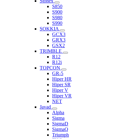
Stonex
S850
S900
S980
S990
SOKKIA
GCX3
GRX3
GSX2
TRIMBLE
R12
R12i
TOPCON
GR-5
Hiper HR
Hiper SR
Hiper V
Hiper VR
NET
Javad
Alpha
Sigma
SigmaD
SigmaQ
Triumph