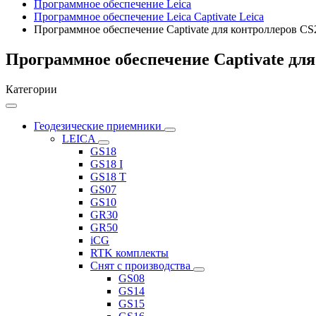
Программное обеспечение Leica
Программное обеспечение Leica Captivate Leica
Программное обеспечение Captivate для контроллеров CS
Программное обеспечение Captivate для
Категории
Геодезические приемники
LEICA
GS18
GS18 I
GS18 T
GS07
GS10
GR30
GR50
iCG
RTK комплекты
Снят с производства
GS08
GS14
GS15