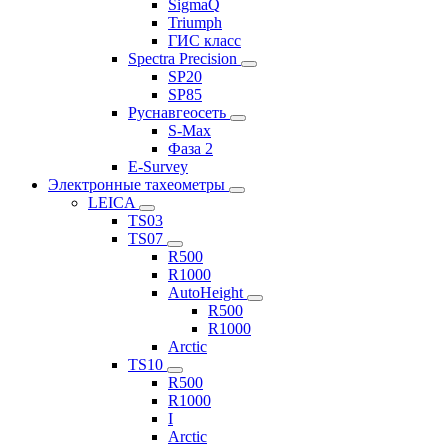
SigmaQ
Triumph
ГИС класс
Spectra Precision
SP20
SP85
Руснавгеосеть
S-Max
Фаза 2
E-Survey
Электронные тахеометры
LEICA
TS03
TS07
R500
R1000
AutoHeight
R500
R1000
Arctic
TS10
R500
R1000
I
Arctic