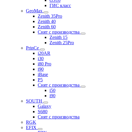
GS16
ГИС класс
GeoMax
Zenith 35Pro
Zenith 40
Zenith 60
Снят с производства
Zenith 15
Zenith 25Pro
PrinCe
i20AR
i30
i80 Pro
i90
iBase
P5
Снят с производства
i50
i90
SOUTH
Galaxy
S680
Снят с производства
RGK
EFIX