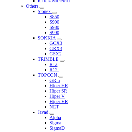
RTK комплекты
Others
Stonex
S850
S900
S980
S990
SOKKIA
GCX3
GRX3
GSX2
TRIMBLE
R12
R12i
TOPCON
GR-5
Hiper HR
Hiper SR
Hiper V
Hiper VR
NET
Javad
Alpha
Sigma
SigmaD