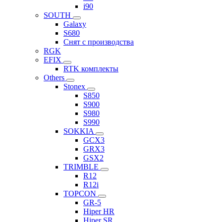
i90
SOUTH
Galaxy
S680
Снят с производства
RGK
EFIX
RTK комплекты
Others
Stonex
S850
S900
S980
S990
SOKKIA
GCX3
GRX3
GSX2
TRIMBLE
R12
R12i
TOPCON
GR-5
Hiper HR
Hiper SR