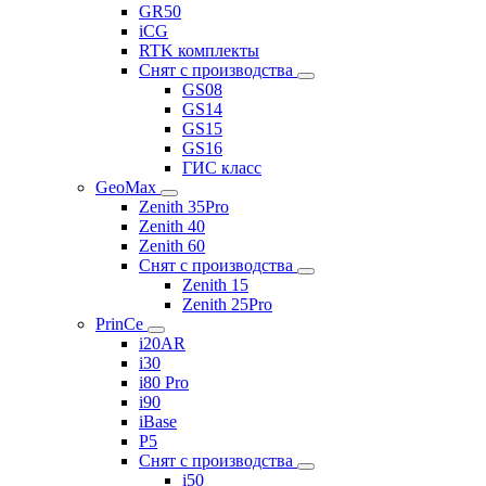
GR50
iCG
RTK комплекты
Снят с производства
GS08
GS14
GS15
GS16
ГИС класс
GeoMax
Zenith 35Pro
Zenith 40
Zenith 60
Снят с производства
Zenith 15
Zenith 25Pro
PrinCe
i20AR
i30
i80 Pro
i90
iBase
P5
Снят с производства
i50