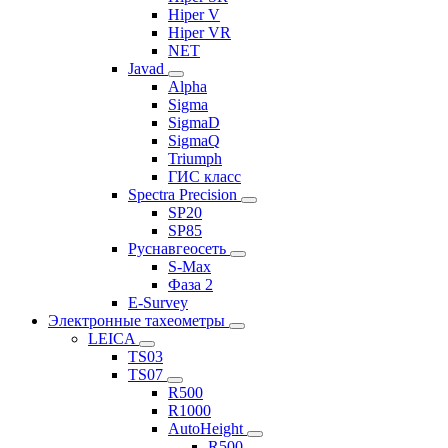
Hiper V
Hiper VR
NET
Javad
Alpha
Sigma
SigmaD
SigmaQ
Triumph
ГИС класс
Spectra Precision
SP20
SP85
Руснавгеосеть
S-Max
Фаза 2
E-Survey
Электронные тахеометры
LEICA
TS03
TS07
R500
R1000
AutoHeight
R500