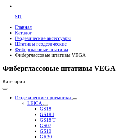
SIT
Главная
Каталог
Геодезические аксессуары
Штативы геодезические
Фибергласовые штативы
Фиберглассовые штативы VEGA
Фиберглассовые штативы VEGA
Категории
Геодезические приемники
LEICA
GS18
GS18 I
GS18 T
GS07
GS10
GR30