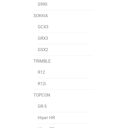
S990
SOKKIA
GCX3
GRX3
GSX2
TRIMBLE
R12
R12i
TOPCON
GR-5
Hiper HR