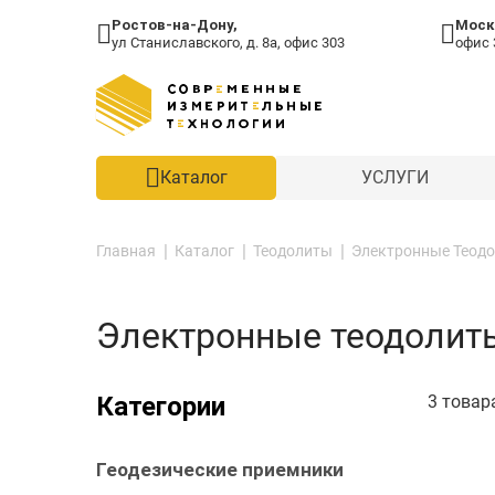
Ростов-на-Дону,
Моск
ул Станиславского, д. 8а, офис 303
офис 
Каталог
УСЛУГИ
Главная
Каталог
Теодолиты
Электронные Теод
Электронные теодолит
Категории
3 товар
Геодезические приемники