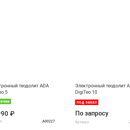
тронный теодолит ADA
Электронный теодолит 
eo 5
DigiTeo 10
личии
под заказ
По запросу
990 ₽
л
А00227
Артикул