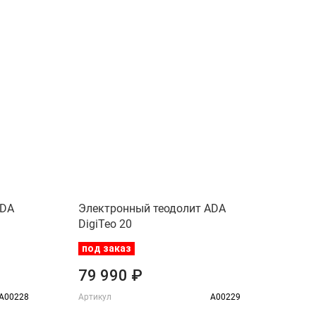
ADA
Электронный теодолит ADA
DigiTeo 20
под заказ
79 990 ₽
А00228
Артикул
А00229