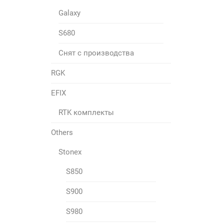
Galaxy
S680
Снят с производства
RGK
EFIX
RTK комплекты
Others
Stonex
S850
S900
S980