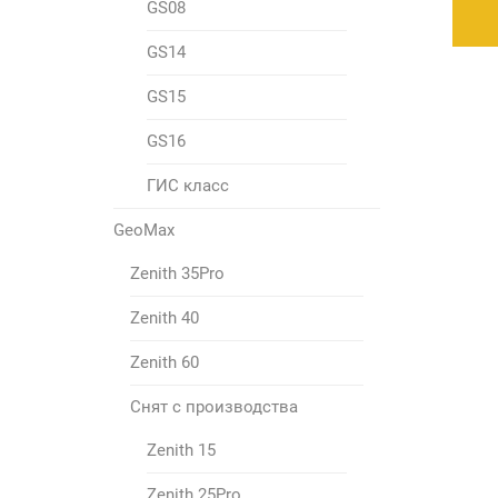
GS08
GS14
GS15
GS16
ГИС класс
GeoMax
Zenith 35Pro
Zenith 40
Zenith 60
Снят с производства
Zenith 15
Zenith 25Pro