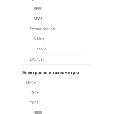
SP20
SP85
Руснавгеосеть
S-Max
Фаза 2
E-Survey
Электронные тахеометры
LEICA
TS03
TS07
R500