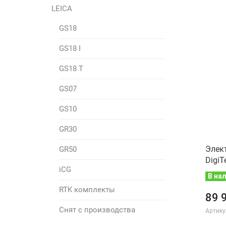
LEICA
GS18
GS18 I
GS18 T
GS07
GS10
GR30
Элек
GR50
DigiT
iCG
В на
RTK комплекты
89 
Снят с производства
Артику