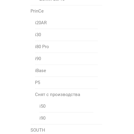
PrinCe
i20AR
i30
i80 Pro
i90
iBase
P5
Снят с производства
i50
i90
SOUTH