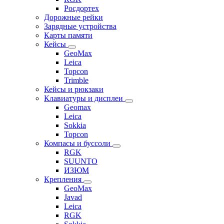
Росдортех
Дорожные рейки
Зарядные устройства
Карты памяти
Кейсы
GeoMax
Leica
Topcon
Trimble
Кейсы и рюкзаки
Клавиатуры и дисплеи
Geomax
Leica
Sokkia
Topcon
Компасы и буссоли
RGK
SUUNTO
ИЗЮМ
Крепления
GeoMax
Javad
Leica
RGK