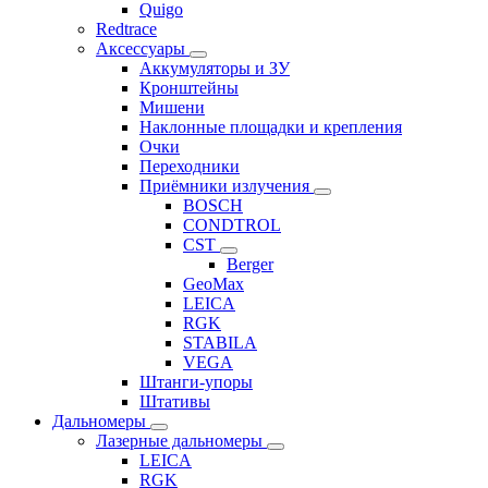
Quigo
Redtrace
Аксессуары
Аккумуляторы и ЗУ
Кронштейны
Мишени
Наклонные площадки и крепления
Очки
Переходники
Приёмники излучения
BOSCH
CONDTROL
CST
Berger
GeoMax
LEICA
RGK
STABILA
VEGA
Штанги-упоры
Штативы
Дальномеры
Лазерные дальномеры
LEICA
RGK