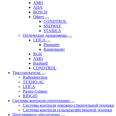
AMO
ADA
BOSCH
Others
CONDTROL
SNDWAY
STABILA
Оптические дальномеры
LEICA
Pinmaster
Rangemaster
RGK
AMO
Bushnell
CONDTROL
Трассоискатели
Radiodetection
ТЕХНО-АС
LEICA
Радио-Сервис
RIDGID
Системы контроля спецтехники
Системы контроля дорожно-строительной техники
Системы контроля сельскохозяйственной техники
Программное обеспечение