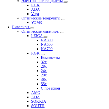
Электронные теодолиты
RGK
ADA
Vega
Оптические теодолиты
УОМЗ
Нивелиры
Оптические нивелиры
LEICA
NA300
NA500
NA700
RGK
Комплекты
32x
28x
24x
20x
38x
55x
C поверкой
AMO
ADA
SOKKIA
SOUTH