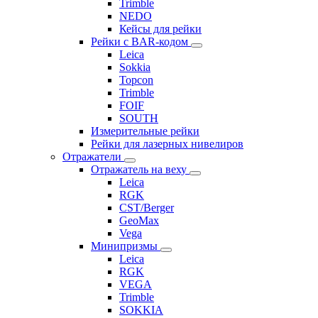
Trimble
NEDO
Кейсы для рейки
Рейки с BAR-кодом
Leica
Sokkia
Topcon
Trimble
FOIF
SOUTH
Измерительные рейки
Рейки для лазерных нивелиров
Отражатели
Отражатель на веху
Leica
RGK
CST/Berger
GeoMax
Vega
Минипризмы
Leica
RGK
VEGA
Trimble
SOKKIA