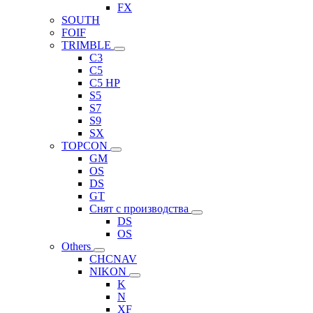
FX
SOUTH
FOIF
TRIMBLE
C3
C5
C5 HP
S5
S7
S9
SX
TOPCON
GM
OS
DS
GT
Снят с производства
DS
OS
Others
CHCNAV
NIKON
K
N
XF