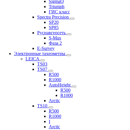
SigmaQ
Triumph
ГИС класс
Spectra Precision
SP20
SP85
Руснавгеосеть
S-Max
Фаза 2
E-Survey
Электронные тахеометры
LEICA
TS03
TS07
R500
R1000
AutoHeight
R500
R1000
Arctic
TS10
R500
R1000
I
Arctic