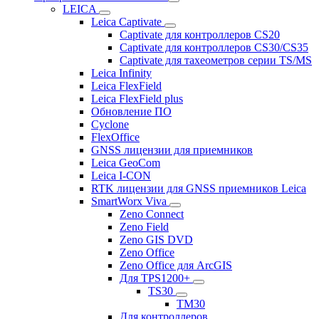
LEICA
Leica Captivate
Captivate для контроллеров CS20
Captivate для контроллеров CS30/CS35
Captivate для тахеометров серии TS/MS
Leica Infinity
Leica FlexField
Leica FlexField plus
Обновление ПО
Cyclone
FlexOffice
GNSS лицензии для приемников
Leica GeoCom
Leica I-CON
RTK лицензии для GNSS приемников Leica
SmartWorx Viva
Zeno Connect
Zeno Field
Zeno GIS DVD
Zeno Office
Zeno Office для ArcGIS
Для TPS1200+
TS30
TM30
Для контроллеров