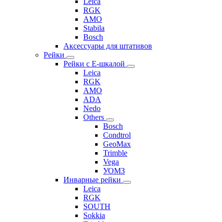
Leica
RGK
AMO
Stabila
Bosch
Аксессуары для штативов
Рейки
Рейки с Е-шкалой
Leica
RGK
AMO
ADA
Nedo
Others
Bosch
Condtrol
GeoMax
Trimble
Vega
УОМЗ
Инварные рейки
Leica
RGK
SOUTH
Sokkia