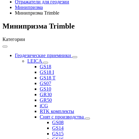
Отражатели для геодезии
Минипризма
Минипризма Trimble
Минипризма Trimble
Категории
Геодезические приемники
LEICA
GS18
GS18 I
GS18 T
GS07
GS10
GR30
GR50
iCG
RTK комплекты
Снят с производства
GS08
GS14
GS15