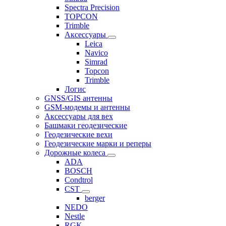
Spectra Precision
TOPCON
Trimble
Аксессуары
Leica
Navico
Simrad
Topcon
Trimble
Логис
GNSS/GIS антенны
GSM-модемы и антенны
Аксессуары для вех
Башмаки геодезические
Геодезические вехи
Геодезические марки и реперы
Дорожные колеса
ADA
BOSCH
Condtrol
CST
berger
NEDO
Nestle
RGK