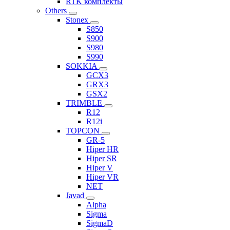
RTK комплекты
Others
Stonex
S850
S900
S980
S990
SOKKIA
GCX3
GRX3
GSX2
TRIMBLE
R12
R12i
TOPCON
GR-5
Hiper HR
Hiper SR
Hiper V
Hiper VR
NET
Javad
Alpha
Sigma
SigmaD