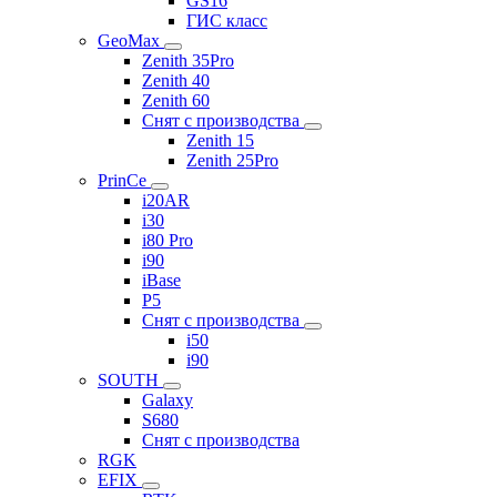
GS16
ГИС класс
GeoMax
Zenith 35Pro
Zenith 40
Zenith 60
Снят с производства
Zenith 15
Zenith 25Pro
PrinCe
i20AR
i30
i80 Pro
i90
iBase
P5
Снят с производства
i50
i90
SOUTH
Galaxy
S680
Снят с производства
RGK
EFIX