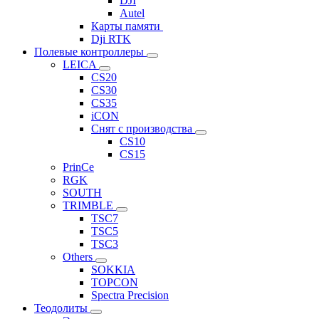
DJI
Autel
Карты памяти
Dji RTK
Полевые контроллеры
LEICA
CS20
CS30
CS35
iCON
Снят с производства
CS10
CS15
PrinCe
RGK
SOUTH
TRIMBLE
TSC7
TSC5
TSC3
Others
SOKKIA
TOPCON
Spectra Precision
Теодолиты