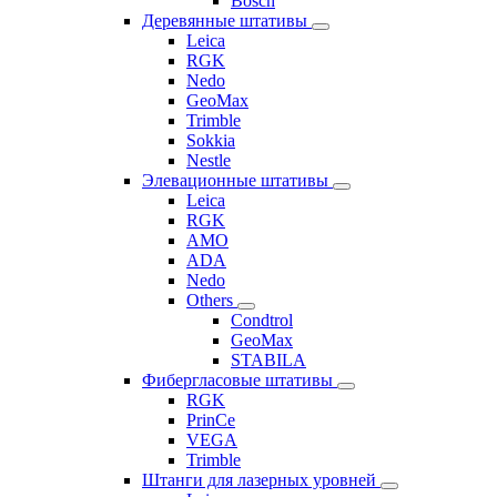
Bosch
Деревянные штативы
Leica
RGK
Nedo
GeoMax
Trimble
Sokkia
Nestle
Элевационные штативы
Leica
RGK
AMO
ADA
Nedo
Others
Condtrol
GeoMax
STABILA
Фибергласовые штативы
RGK
PrinCe
VEGA
Trimble
Штанги для лазерных уровней