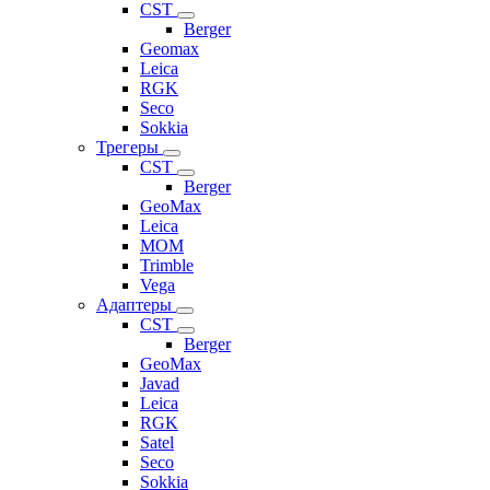
CST
Berger
Geomax
Leica
RGK
Seco
Sokkia
Трегеры
CST
Berger
GeoMax
Leica
MOM
Trimble
Vega
Адаптеры
CST
Berger
GeoMax
Javad
Leica
RGK
Satel
Seco
Sokkia