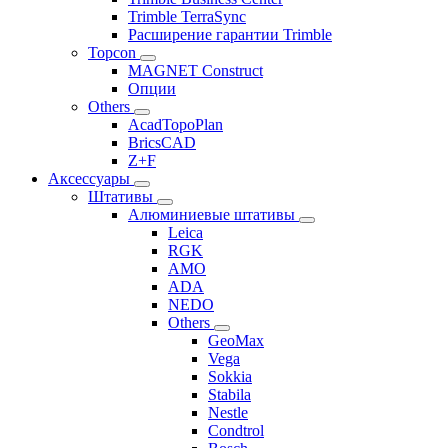
Trimble TerraSync
Расширение гарантии Trimble
Topcon
MAGNET Construct
Опции
Others
AcadTopoPlan
BricsCAD
Z+F
Аксессуары
Штативы
Алюминиевые штативы
Leica
RGK
AMO
ADA
NEDO
Others
GeoMax
Vega
Sokkia
Stabila
Nestle
Condtrol