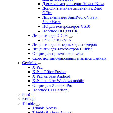
Для тахеометров серии Viva и Nova
Дополнительные лицензии к Zeno
Office
Лицензии для SmartWorx Viva и
SmartWorx
ПО для контроллеров CS10
Полевое ПО для ПК
Лицензии для GG03
CS25 Plus GNSS
Лицензии для лазерных дальномеров
Лицензии для тахеометров Builder
Опции для приемников Leica
Скор. позиционирования и записи данных
GeoMax
X-Pad
X-Pad Office Fusion
X-Pad на базе Android
X-Pad на базе Windows mobile
Опции для Zenith35Pro
Полевое ПО Carlson
PrinCe
КРЕДО
Trimble
Trimble Access
Trimble Business Center