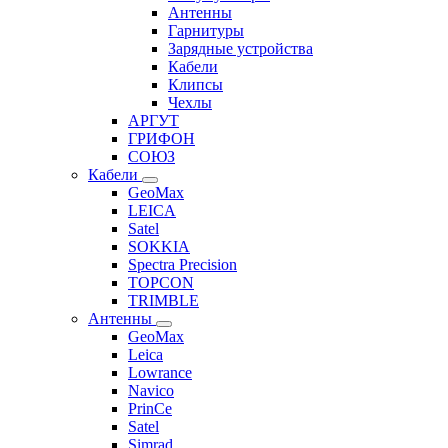
Антенны
Гарнитуры
Зарядные устройства
Кабели
Клипсы
Чехлы
АРГУТ
ГРИФОН
СОЮЗ
Кабели
GeoMax
LEICA
Satel
SOKKIA
Spectra Precision
TOPCON
TRIMBLE
Антенны
GeoMax
Leica
Lowrance
Navico
PrinCe
Satel
Simrad