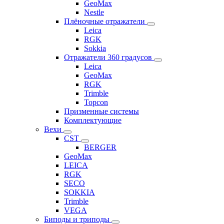
GeoMax
Nestle
Плёночные отражатели
Leica
RGK
Sokkia
Отражатели 360 градусов
Leica
GeoMax
RGK
Trimble
Topcon
Призменные системы
Комплектующие
Вехи
CST
BERGER
GeoMax
LEICA
RGK
SECO
SOKKIA
Trimble
VEGA
Биподы и триподы