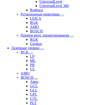
UniversalLevel
UniversalLevel 360
Redtrace
Ротационные нивелиры
LEICA
RGK
AMO
BOSCH
Прибор верт. проектирования
RGK
Geobox
Лазерные уровни
RGK
LP
ML
PR
UL
AMO
BOSCH
Atino
GCL
GLL
GPL
GTL
PLT