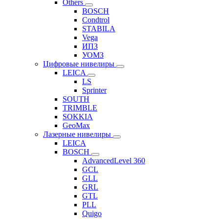
Others
BOSCH
Condtrol
STABILA
Vega
ИПЗ
УОМЗ
Цифровые нивелиры
LEICA
LS
Sprinter
SOUTH
TRIMBLE
SOKKIA
GeoMax
Лазерные нивелиры
LEICA
BOSCH
AdvancedLevel 360
GCL
GLL
GRL
GTL
PLL
Quigo