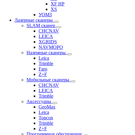
XF HP
XS
УОМЗ
Лазерные сканеры
SLAM сканер
CHCNAV
LEICA
XGRIDS
NAVMOPO
Наземные сканеры
Leica
Trimble
Faro
Z+F
Мобильные сканеры
CHCNAV
LEICA
Trimble
Аксессуары
GeoMax
Leica
Topcon
Trimble
Z+F
Программное обеспечение