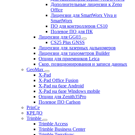
Дополнительные лицензии к Zeno
Office
Лицензии для SmartWorx Viva и
SmartWorx
ПО для контроллеров CS10
Полевое ПО для ПК
Лицензии для GG03
CS25 Plus GNSS
Лицензии для лазерных дальномеров
Лицензии для тахеометров Builder
Опции для приемников Leica
Скор. позиционирования и записи данных
GeoMax
X-Pad
X-Pad Office Fusion
X-Pad на базе Android
X-Pad на базе Windows mobile
Опции для Zenith35Pro
Полевое ПО Carlson
PrinCe
КРЕДО
Trimble
Trimble Access
Trimble Business Center
Trimble TerraSync