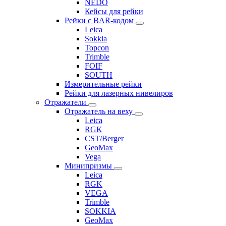
NEDO
Кейсы для рейки
Рейки с BAR-кодом
Leica
Sokkia
Topcon
Trimble
FOIF
SOUTH
Измерительные рейки
Рейки для лазерных нивелиров
Отражатели
Отражатель на веху
Leica
RGK
CST/Berger
GeoMax
Vega
Минипризмы
Leica
RGK
VEGA
Trimble
SOKKIA
GeoMax