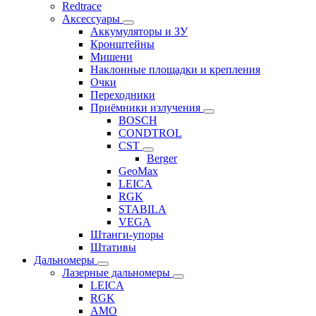
Redtrace
Аксессуары
Аккумуляторы и ЗУ
Кронштейны
Мишени
Наклонные площадки и крепления
Очки
Переходники
Приёмники излучения
BOSCH
CONDTROL
CST
Berger
GeoMax
LEICA
RGK
STABILA
VEGA
Штанги-упоры
Штативы
Дальномеры
Лазерные дальномеры
LEICA
RGK
AMO