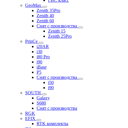
ГИС класс
GeoMax
Zenith 35Pro
Zenith 40
Zenith 60
Снят с производства
Zenith 15
Zenith 25Pro
PrinCe
i20AR
i30
i80 Pro
i90
iBase
P5
Снят с производства
i50
i90
SOUTH
Galaxy
S680
Снят с производства
RGK
EFIX
RTK комплекты