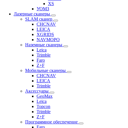
XS
УОМЗ
Лазерные сканеры
SLAM сканер
CHCNAV
LEICA
XGRIDS
NAVMOPO
Наземные сканеры
Leica
Trimble
Faro
Z+F
Мобильные сканеры
CHCNAV
LEICA
Trimble
Аксессуары
GeoMax
Leica
Topcon
Trimble
Z+F
Программное обеспечение
Faro