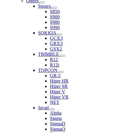
Others
Stonex
S850
S900
S980
S990
SOKKIA
GCX3
GRX3
GSX2
TRIMBLE
R12
R12i
TOPCON
GR-5
Hiper HR
Hiper SR
Hiper V
Hiper VR
NET
Javad
Alpha
Sigma
SigmaD
SigmaQ