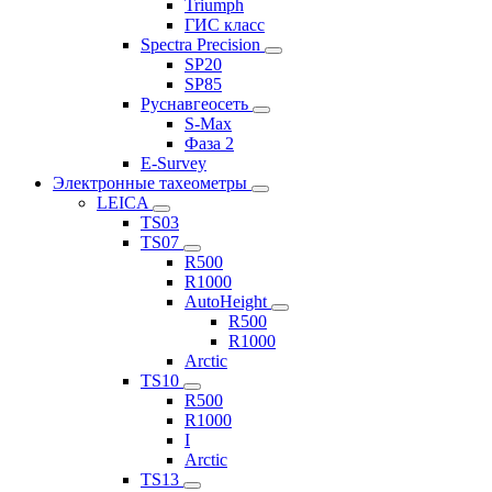
Triumph
ГИС класс
Spectra Precision
SP20
SP85
Руснавгеосеть
S-Max
Фаза 2
E-Survey
Электронные тахеометры
LEICA
TS03
TS07
R500
R1000
AutoHeight
R500
R1000
Arctic
TS10
R500
R1000
I
Arctic
TS13