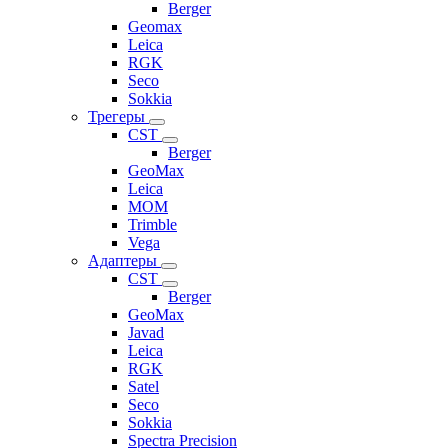
Berger
Geomax
Leica
RGK
Seco
Sokkia
Трегеры
CST
Berger
GeoMax
Leica
MOM
Trimble
Vega
Адаптеры
CST
Berger
GeoMax
Javad
Leica
RGK
Satel
Seco
Sokkia
Spectra Precision