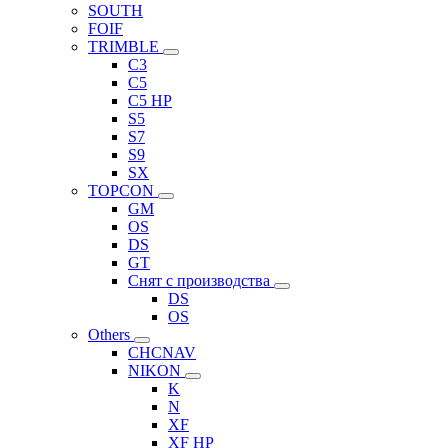
SOUTH
FOIF
TRIMBLE
C3
C5
C5 HP
S5
S7
S9
SX
TOPCON
GM
OS
DS
GT
Снят с производства
DS
OS
Others
CHCNAV
NIKON
K
N
XF
XF HP