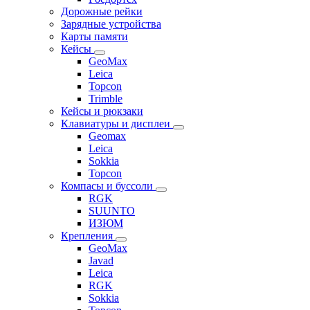
Дорожные рейки
Зарядные устройства
Карты памяти
Кейсы
GeoMax
Leica
Topcon
Trimble
Кейсы и рюкзаки
Клавиатуры и дисплеи
Geomax
Leica
Sokkia
Topcon
Компасы и буссоли
RGK
SUUNTO
ИЗЮМ
Крепления
GeoMax
Javad
Leica
RGK
Sokkia