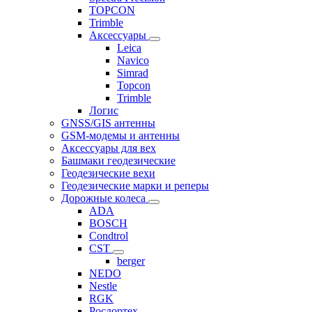
TOPCON
Trimble
Аксессуары
Leica
Navico
Simrad
Topcon
Trimble
Логис
GNSS/GIS антенны
GSM-модемы и антенны
Аксессуары для вех
Башмаки геодезические
Геодезические вехи
Геодезические марки и реперы
Дорожные колеса
ADA
BOSCH
Condtrol
CST
berger
NEDO
Nestle
RGK
Росдортех