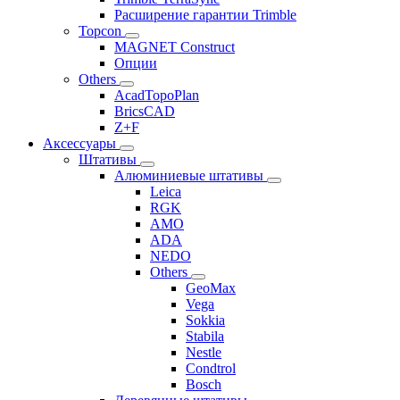
Расширение гарантии Trimble
Topcon
MAGNET Construct
Опции
Others
AcadTopoPlan
BricsCAD
Z+F
Аксессуары
Штативы
Алюминиевые штативы
Leica
RGK
AMO
ADA
NEDO
Others
GeoMax
Vega
Sokkia
Stabila
Nestle
Condtrol
Bosch