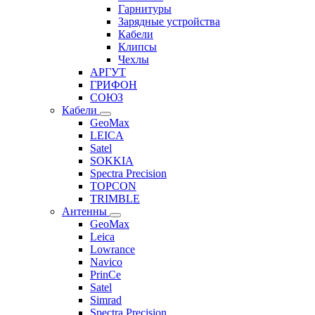
Гарнитуры
Зарядные устройства
Кабели
Клипсы
Чехлы
АРГУТ
ГРИФОН
СОЮЗ
Кабели
GeoMax
LEICA
Satel
SOKKIA
Spectra Precision
TOPCON
TRIMBLE
Антенны
GeoMax
Leica
Lowrance
Navico
PrinCe
Satel
Simrad
Spectra Precision