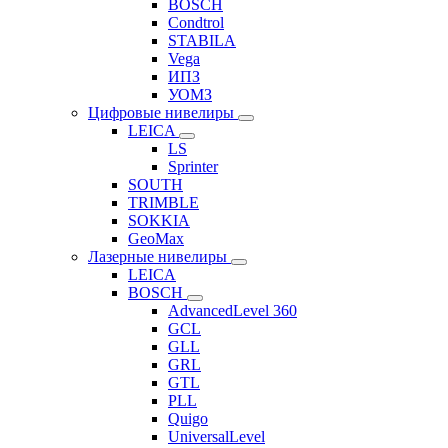
BOSCH
Condtrol
STABILA
Vega
ИПЗ
УОМЗ
Цифровые нивелиры
LEICA
LS
Sprinter
SOUTH
TRIMBLE
SOKKIA
GeoMax
Лазерные нивелиры
LEICA
BOSCH
AdvancedLevel 360
GCL
GLL
GRL
GTL
PLL
Quigo
UniversalLevel