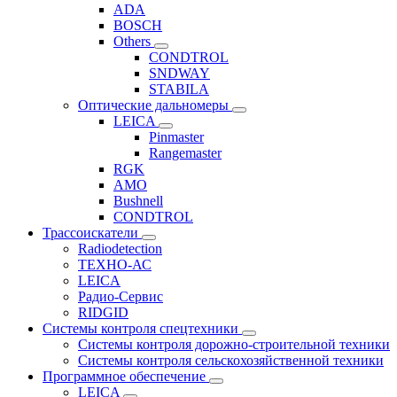
ADA
BOSCH
Others
CONDTROL
SNDWAY
STABILA
Оптические дальномеры
LEICA
Pinmaster
Rangemaster
RGK
AMO
Bushnell
CONDTROL
Трассоискатели
Radiodetection
ТЕХНО-АС
LEICA
Радио-Сервис
RIDGID
Системы контроля спецтехники
Системы контроля дорожно-строительной техники
Системы контроля сельскохозяйственной техники
Программное обеспечение
LEICA