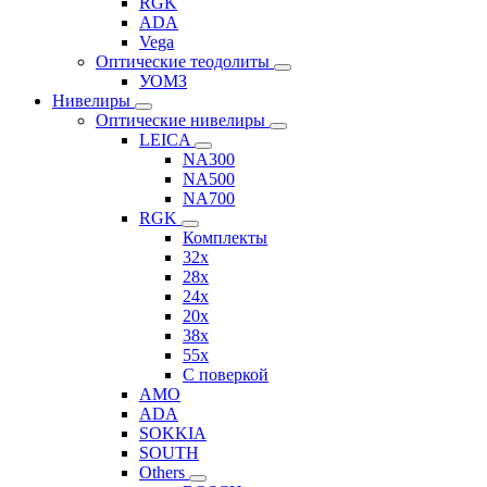
RGK
ADA
Vega
Оптические теодолиты
УОМЗ
Нивелиры
Оптические нивелиры
LEICA
NA300
NA500
NA700
RGK
Комплекты
32x
28x
24x
20x
38x
55x
C поверкой
AMO
ADA
SOKKIA
SOUTH
Others