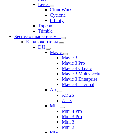
Leica
CloudWorx
Cyclone
Infinity
Topcon
Trimble
Беспилотные системы
Квадрокоптеры
DJI
Mavic
Mavic 3
Mavic 3 Pro
Mavic 3 Classic
Mavic 3 Multispectral
Mavic 3 Enterprise
Mavic 3 Thermal
Air
Air 2S
Air 3
Mini
Mini 4 Pro
Mini 3 Pro
Mini 3
Mini 2
FPV