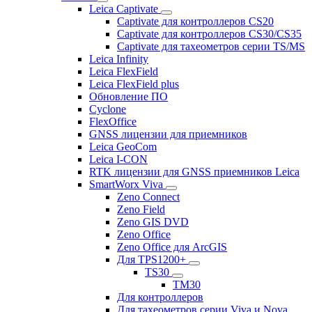
Leica Captivate
Captivate для контроллеров CS20
Captivate для контроллеров CS30/CS35
Captivate для тахеометров серии TS/MS
Leica Infinity
Leica FlexField
Leica FlexField plus
Обновление ПО
Cyclone
FlexOffice
GNSS лицензии для приемников
Leica GeoCom
Leica I-CON
RTK лицензии для GNSS приемников Leica
SmartWorx Viva
Zeno Connect
Zeno Field
Zeno GIS DVD
Zeno Office
Zeno Office для ArcGIS
Для TPS1200+
TS30
TM30
Для контроллеров
Для тахеометров серии Viva и Nova