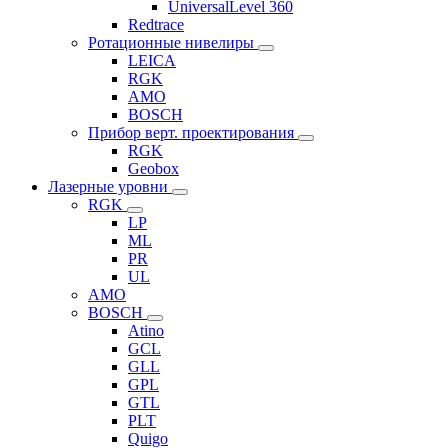
UniversalLevel 360
Redtrace
Ротационные нивелиры
LEICA
RGK
AMO
BOSCH
Прибор верт. проектирования
RGK
Geobox
Лазерные уровни
RGK
LP
ML
PR
UL
AMO
BOSCH
Atino
GCL
GLL
GPL
GTL
PLT
Quigo