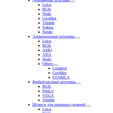
Деревянные штативы
Leica
RGK
Nedo
GeoMax
Trimble
Sokkia
Nestle
Элевационные штативы
Leica
RGK
AMO
ADA
Nedo
Others
Condtrol
GeoMax
STABILA
Фибергласовые штативы
RGK
PrinCe
VEGA
Trimble
Штанги для лазерных уровней
Leica