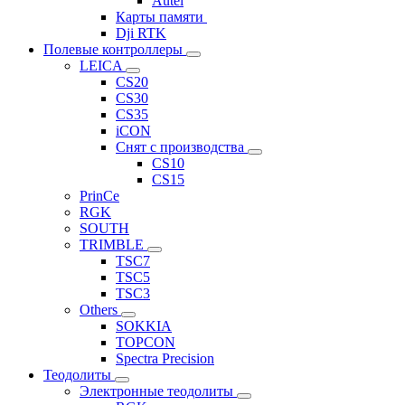
Autel
Карты памяти
Dji RTK
Полевые контроллеры
LEICA
CS20
CS30
CS35
iCON
Снят с производства
CS10
CS15
PrinCe
RGK
SOUTH
TRIMBLE
TSC7
TSC5
TSC3
Others
SOKKIA
TOPCON
Spectra Precision
Теодолиты
Электронные теодолиты