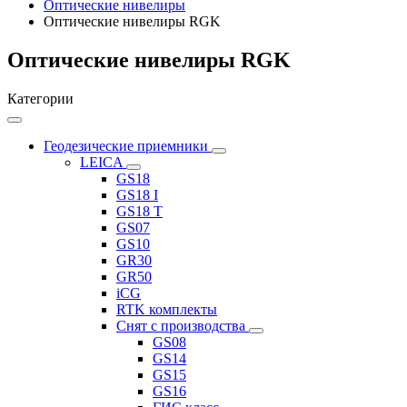
Оптические нивелиры
Оптические нивелиры RGK
Оптические нивелиры RGK
Категории
Геодезические приемники
LEICA
GS18
GS18 I
GS18 T
GS07
GS10
GR30
GR50
iCG
RTK комплекты
Снят с производства
GS08
GS14
GS15
GS16