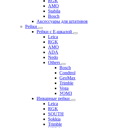
RGK
AMO
Stabila
Bosch
Аксессуары для штативов
Рейки
Рейки с Е-шкалой
Leica
RGK
AMO
ADA
Nedo
Others
Bosch
Condtrol
GeoMax
Trimble
Vega
УОМЗ
Инварные рейки
Leica
RGK
SOUTH
Sokkia
Trimble