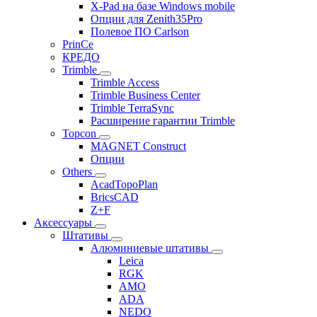
X-Pad на базе Windows mobile
Опции для Zenith35Pro
Полевое ПО Carlson
PrinCe
КРЕДО
Trimble
Trimble Access
Trimble Business Center
Trimble TerraSync
Расширение гарантии Trimble
Topcon
MAGNET Construct
Опции
Others
AcadTopoPlan
BricsCAD
Z+F
Аксессуары
Штативы
Алюминиевые штативы
Leica
RGK
AMO
ADA
NEDO