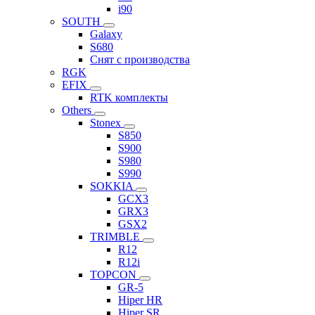
i90
SOUTH
Galaxy
S680
Снят с производства
RGK
EFIX
RTK комплекты
Others
Stonex
S850
S900
S980
S990
SOKKIA
GCX3
GRX3
GSX2
TRIMBLE
R12
R12i
TOPCON
GR-5
Hiper HR
Hiper SR