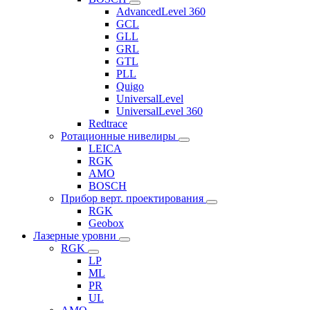
AdvancedLevel 360
GCL
GLL
GRL
GTL
PLL
Quigo
UniversalLevel
UniversalLevel 360
Redtrace
Ротационные нивелиры
LEICA
RGK
AMO
BOSCH
Прибор верт. проектирования
RGK
Geobox
Лазерные уровни
RGK
LP
ML
PR
UL