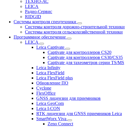
ТЕХНО-АС
LEICA
Радио-Сервис
RIDGID
Системы контроля спецтехники
Системы контроля дорожно-строительной техники
Системы контроля сельскохозяйственной техники
Программное обеспечение
LEICA
Leica Captivate
Captivate для контроллеров CS20
Captivate для контроллеров CS30/CS35
Captivate для тахеометров серии TS/MS
Leica Infinity
Leica FlexField
Leica FlexField plus
Обновление ПО
Cyclone
FlexOffice
GNSS лицензии для приемников
Leica GeoCom
Leica I-CON
RTK лицензии для GNSS приемников Leica
SmartWorx Viva
Zeno Connect