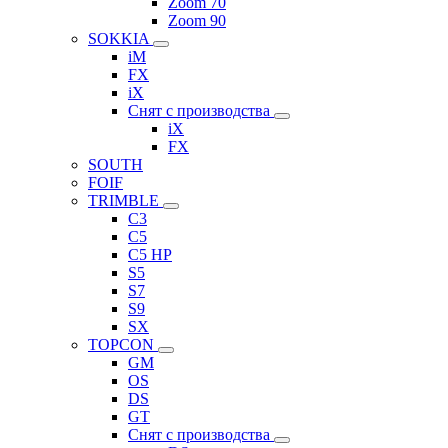
Zoom 70
Zoom 90
SOKKIA
iM
FX
iX
Снят с производства
iX
FX
SOUTH
FOIF
TRIMBLE
C3
C5
C5 HP
S5
S7
S9
SX
TOPCON
GM
OS
DS
GT
Снят с производства