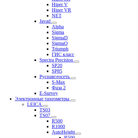
Hiper V
Hiper VR
NET
Javad
Alpha
Sigma
SigmaD
SigmaQ
Triumph
ГИС класс
Spectra Precision
SP20
SP85
Руснавгеосеть
S-Max
Фаза 2
E-Survey
Электронные тахеометры
LEICA
TS03
TS07
R500
R1000
AutoHeight
R500