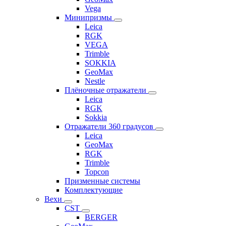
Vega
Минипризмы
Leica
RGK
VEGA
Trimble
SOKKIA
GeoMax
Nestle
Плёночные отражатели
Leica
RGK
Sokkia
Отражатели 360 градусов
Leica
GeoMax
RGK
Trimble
Topcon
Призменные системы
Комплектующие
Вехи
CST
BERGER