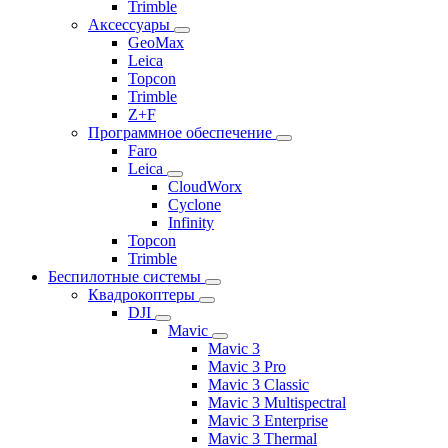
Trimble
Аксессуары
GeoMax
Leica
Topcon
Trimble
Z+F
Программное обеспечение
Faro
Leica
CloudWorx
Cyclone
Infinity
Topcon
Trimble
Беспилотные системы
Квадрокоптеры
DJI
Mavic
Mavic 3
Mavic 3 Pro
Mavic 3 Classic
Mavic 3 Multispectral
Mavic 3 Enterprise
Mavic 3 Thermal