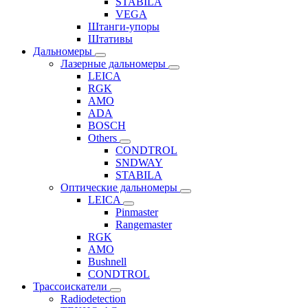
STABILA
VEGA
Штанги-упоры
Штативы
Дальномеры
Лазерные дальномеры
LEICA
RGK
AMO
ADA
BOSCH
Others
CONDTROL
SNDWAY
STABILA
Оптические дальномеры
LEICA
Pinmaster
Rangemaster
RGK
AMO
Bushnell
CONDTROL
Трассоискатели
Radiodetection