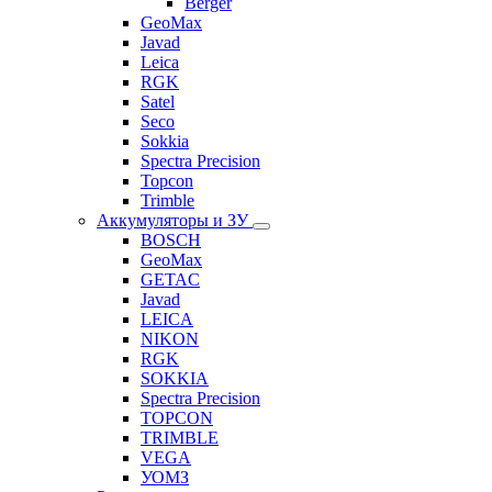
Berger
GeoMax
Javad
Leica
RGK
Satel
Seco
Sokkia
Spectra Precision
Topcon
Trimble
Аккумуляторы и ЗУ
BOSCH
GeoMax
GETAC
Javad
LEICA
NIKON
RGK
SOKKIA
Spectra Precision
TOPCON
TRIMBLE
VEGA
УОМЗ