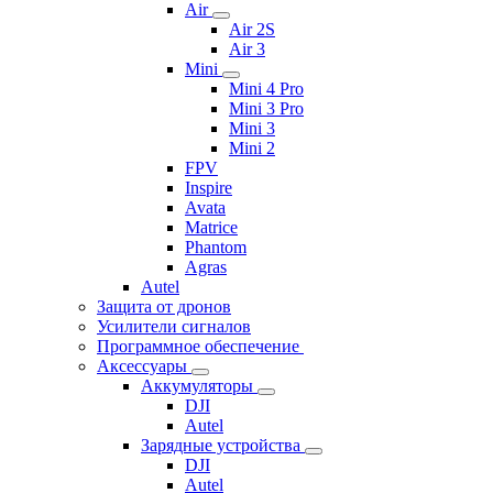
Air
Air 2S
Air 3
Mini
Mini 4 Pro
Mini 3 Pro
Mini 3
Mini 2
FPV
Inspire
Avata
Matrice
Phantom
Agras
Autel
Защита от дронов
Усилители сигналов
Программное обеспечение
Аксессуары
Аккумуляторы
DJI
Autel
Зарядные устройства
DJI
Autel