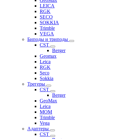
GeoMax
LEICA
RGK
SECO
SOKKIA
Trimble
VEGA
Биподы и триподы
CST
Berger
Geomax
Leica
RGK
Seco
Sokkia
Трегеры
CST
Berger
GeoMax
Leica
MOM
Trimble
Vega
Адаптеры
CST