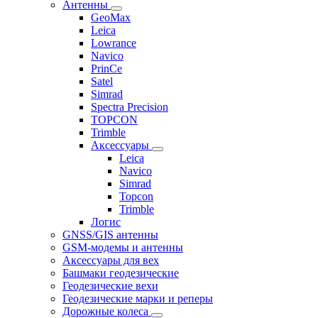
Антенны
GeoMax
Leica
Lowrance
Navico
PrinCe
Satel
Simrad
Spectra Precision
TOPCON
Trimble
Аксессуары
Leica
Navico
Simrad
Topcon
Trimble
Логис
GNSS/GIS антенны
GSM-модемы и антенны
Аксессуары для вех
Башмаки геодезические
Геодезические вехи
Геодезические марки и реперы
Дорожные колеса