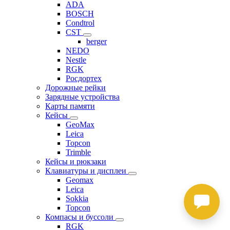
ADA
BOSCH
Condtrol
CST
berger
NEDO
Nestle
RGK
Росдортех
Дорожные рейки
Зарядные устройства
Карты памяти
Кейсы
GeoMax
Leica
Topcon
Trimble
Кейсы и рюкзаки
Клавиатуры и дисплеи
Geomax
Leica
Sokkia
Topcon
Компасы и буссоли
RGK