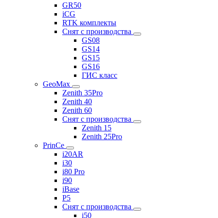
GR50
iCG
RTK комплекты
Снят с производства
GS08
GS14
GS15
GS16
ГИС класс
GeoMax
Zenith 35Pro
Zenith 40
Zenith 60
Снят с производства
Zenith 15
Zenith 25Pro
PrinCe
i20AR
i30
i80 Pro
i90
iBase
P5
Снят с производства
i50