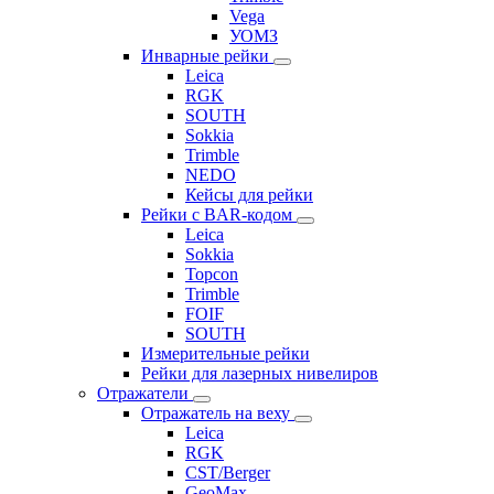
Vega
УОМЗ
Инварные рейки
Leica
RGK
SOUTH
Sokkia
Trimble
NEDO
Кейсы для рейки
Рейки с BAR-кодом
Leica
Sokkia
Topcon
Trimble
FOIF
SOUTH
Измерительные рейки
Рейки для лазерных нивелиров
Отражатели
Отражатель на веху
Leica
RGK
CST/Berger
GeoMax