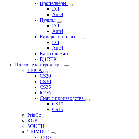
Пропеллеры
DJI
Autel
Пульты
DJI
Autel
Камеры и подвесы
DJI
Autel
Карты памяти
Dji RTK
Полевые контроллеры
LEICA
CS20
CS30
CS35
iCON
Снят с производства
CS10
CS15
PrinCe
RGK
SOUTH
TRIMBLE
TSC7