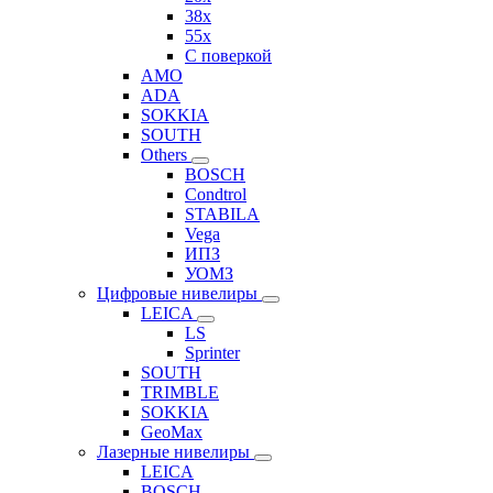
38x
55x
C поверкой
AMO
ADA
SOKKIA
SOUTH
Others
BOSCH
Condtrol
STABILA
Vega
ИПЗ
УОМЗ
Цифровые нивелиры
LEICA
LS
Sprinter
SOUTH
TRIMBLE
SOKKIA
GeoMax
Лазерные нивелиры
LEICA
BOSCH