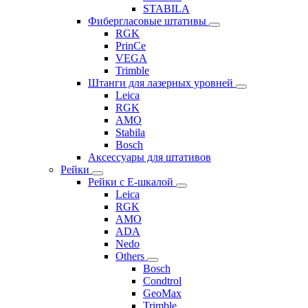
STABILA
Фибергласовые штативы
RGK
PrinCe
VEGA
Trimble
Штанги для лазерных уровней
Leica
RGK
AMO
Stabila
Bosch
Аксессуары для штативов
Рейки
Рейки с Е-шкалой
Leica
RGK
AMO
ADA
Nedo
Others
Bosch
Condtrol
GeoMax
Trimble