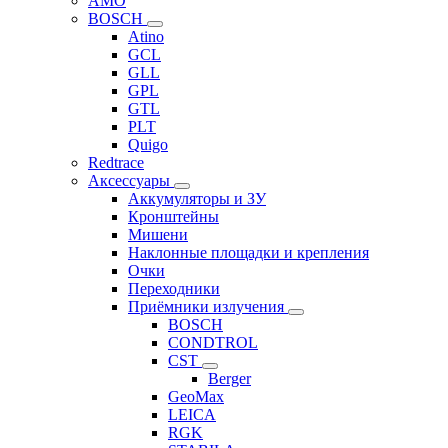
AMO
BOSCH
Atino
GCL
GLL
GPL
GTL
PLT
Quigo
Redtrace
Аксессуары
Аккумуляторы и ЗУ
Кронштейны
Мишени
Наклонные площадки и крепления
Очки
Переходники
Приёмники излучения
BOSCH
CONDTROL
CST
Berger
GeoMax
LEICA
RGK