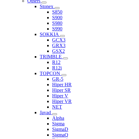
Others
Stonex
S850
S900
S980
S990
SOKKIA
GCX3
GRX3
GSX2
TRIMBLE
R12
R12i
TOPCON
GR-5
Hiper HR
Hiper SR
Hiper V
Hiper VR
NET
Javad
Alpha
Sigma
SigmaD
SigmaQ