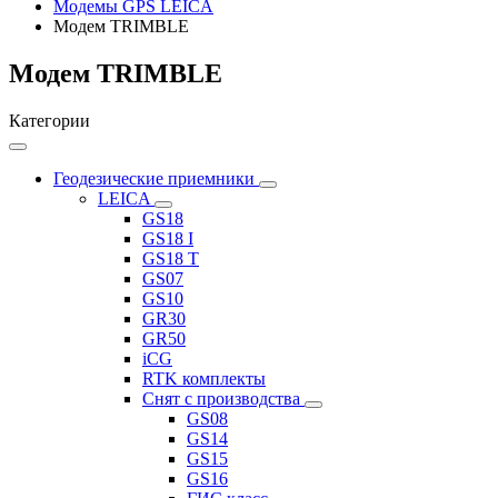
Модемы GPS LEICA
Модем TRIMBLE
Модем TRIMBLE
Категории
Геодезические приемники
LEICA
GS18
GS18 I
GS18 T
GS07
GS10
GR30
GR50
iCG
RTK комплекты
Снят с производства
GS08
GS14
GS15
GS16