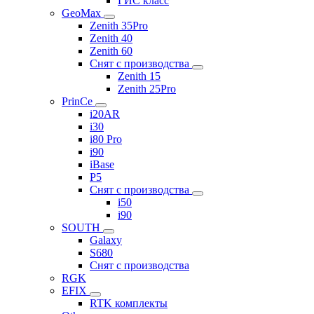
ГИС класс
GeoMax
Zenith 35Pro
Zenith 40
Zenith 60
Снят с производства
Zenith 15
Zenith 25Pro
PrinCe
i20AR
i30
i80 Pro
i90
iBase
P5
Снят с производства
i50
i90
SOUTH
Galaxy
S680
Снят с производства
RGK
EFIX
RTK комплекты