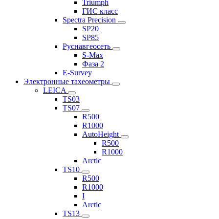
Triumph
ГИС класс
Spectra Precision
SP20
SP85
Руснавгеосеть
S-Max
Фаза 2
E-Survey
Электронные тахеометры
LEICA
TS03
TS07
R500
R1000
AutoHeight
R500
R1000
Arctic
TS10
R500
R1000
I
Arctic
TS13