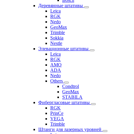
Bosch
Деревянные штативы
Leica
RGK
Nedo
GeoMax
Trimble
Sokkia
Nestle
Элевационные штативы
Leica
RGK
AMO
ADA
Nedo
Others
Condtrol
GeoMax
STABILA
Фибергласовые штативы
RGK
PrinCe
VEGA
Trimble
Штанги для лазерных уровней