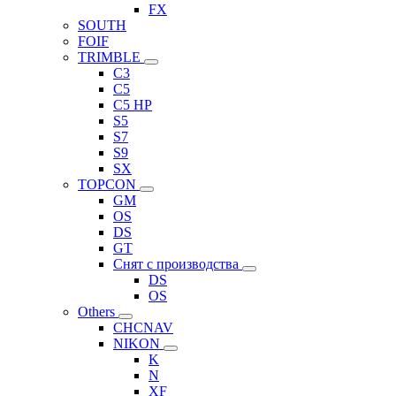
FX
SOUTH
FOIF
TRIMBLE
C3
C5
C5 HP
S5
S7
S9
SX
TOPCON
GM
OS
DS
GT
Снят с производства
DS
OS
Others
CHCNAV
NIKON
K
N
XF