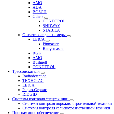
AMO
ADA
BOSCH
Others
CONDTROL
SNDWAY
STABILA
Оптические дальномеры
LEICA
Pinmaster
Rangemaster
RGK
AMO
Bushnell
CONDTROL
Трассоискатели
Radiodetection
ТЕХНО-АС
LEICA
Радио-Сервис
RIDGID
Системы контроля спецтехники
Системы контроля дорожно-строительной техники
Системы контроля сельскохозяйственной техники
Программное обеспечение