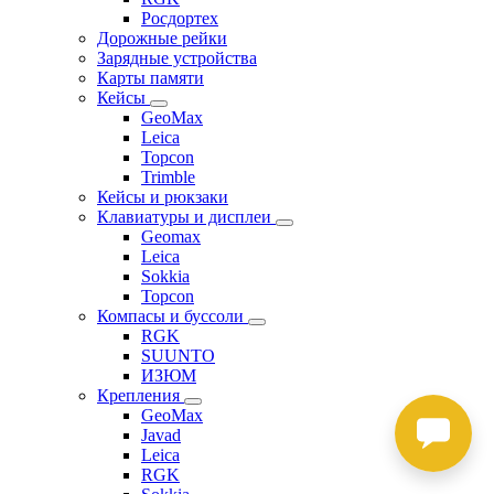
Росдортех
Дорожные рейки
Зарядные устройства
Карты памяти
Кейсы
GeoMax
Leica
Topcon
Trimble
Кейсы и рюкзаки
Клавиатуры и дисплеи
Geomax
Leica
Sokkia
Topcon
Компасы и буссоли
RGK
SUUNTO
ИЗЮМ
Крепления
GeoMax
Javad
Leica
RGK