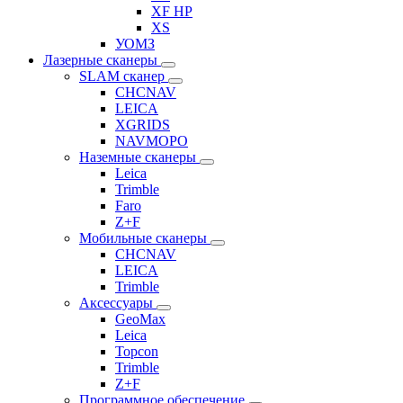
XF HP
XS
УОМЗ
Лазерные сканеры
SLAM сканер
CHCNAV
LEICA
XGRIDS
NAVMOPO
Наземные сканеры
Leica
Trimble
Faro
Z+F
Мобильные сканеры
CHCNAV
LEICA
Trimble
Аксессуары
GeoMax
Leica
Topcon
Trimble
Z+F
Программное обеспечение