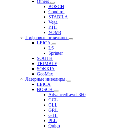
Others
BOSCH
Condtrol
STABILA
Vega
ИПЗ
УОМЗ
Цифровые нивелиры
LEICA
LS
Sprinter
SOUTH
TRIMBLE
SOKKIA
GeoMax
Лазерные нивелиры
LEICA
BOSCH
AdvancedLevel 360
GCL
GLL
GRL
GTL
PLL
Quigo