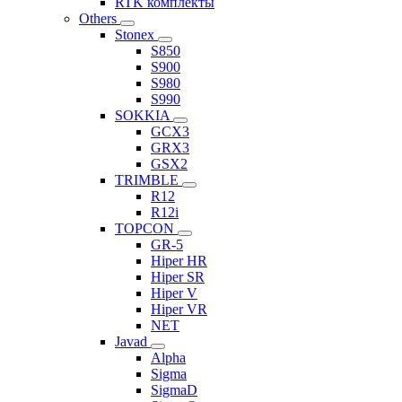
RTK комплекты
Others
Stonex
S850
S900
S980
S990
SOKKIA
GCX3
GRX3
GSX2
TRIMBLE
R12
R12i
TOPCON
GR-5
Hiper HR
Hiper SR
Hiper V
Hiper VR
NET
Javad
Alpha
Sigma
SigmaD