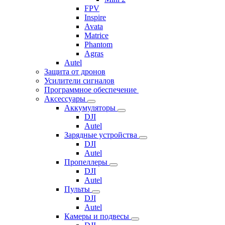
FPV
Inspire
Avata
Matrice
Phantom
Agras
Autel
Защита от дронов
Усилители сигналов
Программное обеспечение
Аксессуары
Аккумуляторы
DJI
Autel
Зарядные устройства
DJI
Autel
Пропеллеры
DJI
Autel
Пульты
DJI
Autel
Камеры и подвесы