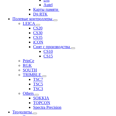
DJI
Autel
Карты памяти
Dji RTK
Полевые контроллеры
LEICA
CS20
CS30
CS35
iCON
Снят с производства
CS10
CS15
PrinCe
RGK
SOUTH
TRIMBLE
TSC7
TSC5
TSC3
Others
SOKKIA
TOPCON
Spectra Precision
Теодолиты