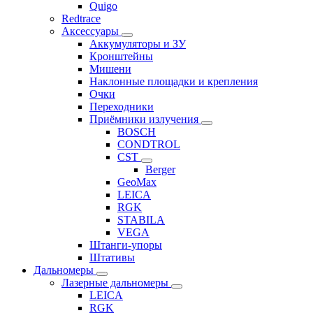
Quigo
Redtrace
Аксессуары
Аккумуляторы и ЗУ
Кронштейны
Мишени
Наклонные площадки и крепления
Очки
Переходники
Приёмники излучения
BOSCH
CONDTROL
CST
Berger
GeoMax
LEICA
RGK
STABILA
VEGA
Штанги-упоры
Штативы
Дальномеры
Лазерные дальномеры
LEICA
RGK