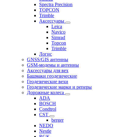
Spectra Precision
TOPCON
Trimble
Аксессуары
Leica
Navico
Simrad
Topcon
Trimble
Логис
GNSS/GIS антенны
GSM-модемы и антенны
Аксессуары для вех
Башмаки геодезические
Геодезические вехи
Геодезические марки и реперы
Дорожные колеса
ADA
BOSCH
Condtrol
CST
berger
NEDO
Nestle
RGK