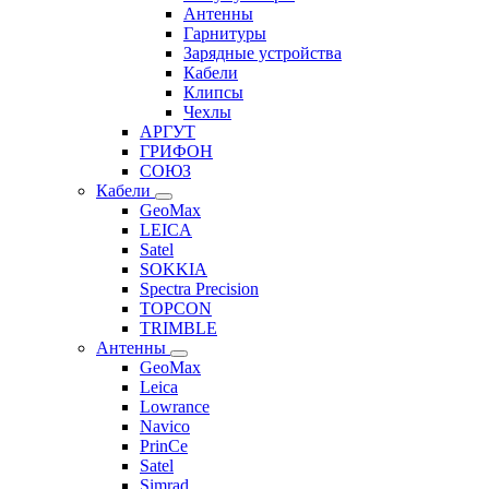
Антенны
Гарнитуры
Зарядные устройства
Кабели
Клипсы
Чехлы
АРГУТ
ГРИФОН
СОЮЗ
Кабели
GeoMax
LEICA
Satel
SOKKIA
Spectra Precision
TOPCON
TRIMBLE
Антенны
GeoMax
Leica
Lowrance
Navico
PrinCe
Satel
Simrad