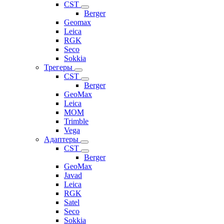
CST
Berger
Geomax
Leica
RGK
Seco
Sokkia
Трегеры
CST
Berger
GeoMax
Leica
MOM
Trimble
Vega
Адаптеры
CST
Berger
GeoMax
Javad
Leica
RGK
Satel
Seco
Sokkia