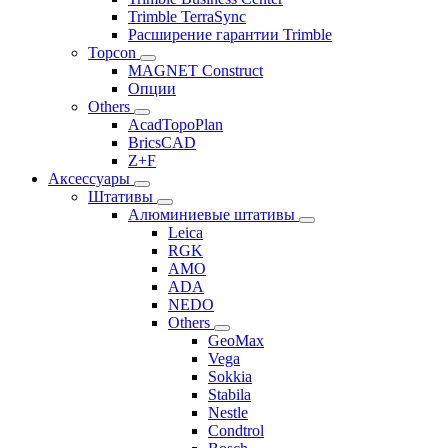
Trimble TerraSync
Расширение гарантии Trimble
Topcon
MAGNET Construct
Опции
Others
AcadTopoPlan
BricsCAD
Z+F
Аксессуары
Штативы
Алюминиевые штативы
Leica
RGK
AMO
ADA
NEDO
Others
GeoMax
Vega
Sokkia
Stabila
Nestle
Condtrol