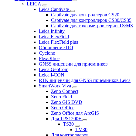
LEICA
Leica Captivate
Captivate для контроллеров CS20
Captivate для контроллеров CS30/CS35
Captivate для тахеометров серии TS/MS
Leica Infinity
Leica FlexField
Leica FlexField plus
Обновление ПО
Cyclone
FlexOffice
GNSS лицензии для приемников
Leica GeoCom
Leica I-CON
RTK лицензии для GNSS приемников Leica
SmartWorx Viva
Zeno Connect
Zeno Field
Zeno GIS DVD
Zeno Office
Zeno Office для ArcGIS
Для TPS1200+
TS30
TM30
Для контроллеров