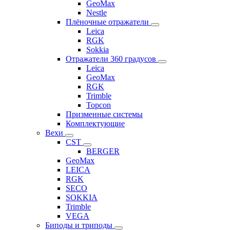
GeoMax
Nestle
Плёночные отражатели
Leica
RGK
Sokkia
Отражатели 360 градусов
Leica
GeoMax
RGK
Trimble
Topcon
Призменные системы
Комплектующие
Вехи
CST
BERGER
GeoMax
LEICA
RGK
SECO
SOKKIA
Trimble
VEGA
Биподы и триподы