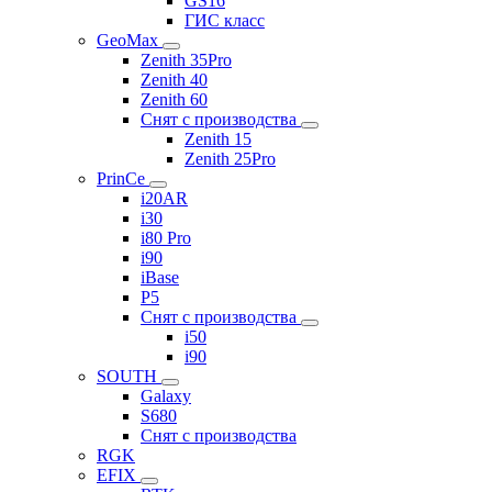
GS16
ГИС класс
GeoMax
Zenith 35Pro
Zenith 40
Zenith 60
Снят с производства
Zenith 15
Zenith 25Pro
PrinCe
i20AR
i30
i80 Pro
i90
iBase
P5
Снят с производства
i50
i90
SOUTH
Galaxy
S680
Снят с производства
RGK
EFIX