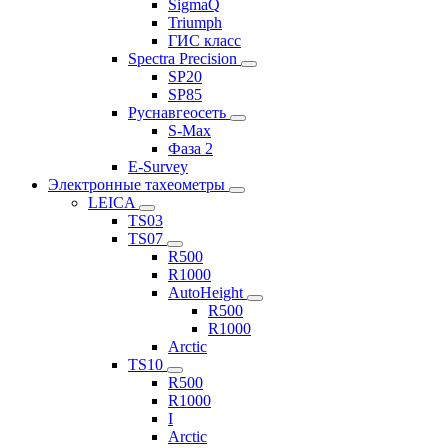
SigmaQ
Triumph
ГИС класс
Spectra Precision
SP20
SP85
Руснавгеосеть
S-Max
Фаза 2
E-Survey
Электронные тахеометры
LEICA
TS03
TS07
R500
R1000
AutoHeight
R500
R1000
Arctic
TS10
R500
R1000
I
Arctic