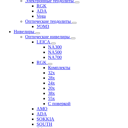
Электронные теодолиты
RGK
ADA
Vega
Оптические теодолиты
УОМЗ
Нивелиры
Оптические нивелиры
LEICA
NA300
NA500
NA700
RGK
Комплекты
32x
28x
24x
20x
38x
55x
C поверкой
AMO
ADA
SOKKIA
SOUTH