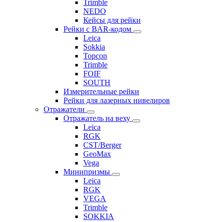
Trimble
NEDO
Кейсы для рейки
Рейки с BAR-кодом
Leica
Sokkia
Topcon
Trimble
FOIF
SOUTH
Измерительные рейки
Рейки для лазерных нивелиров
Отражатели
Отражатель на веху
Leica
RGK
CST/Berger
GeoMax
Vega
Минипризмы
Leica
RGK
VEGA
Trimble
SOKKIA