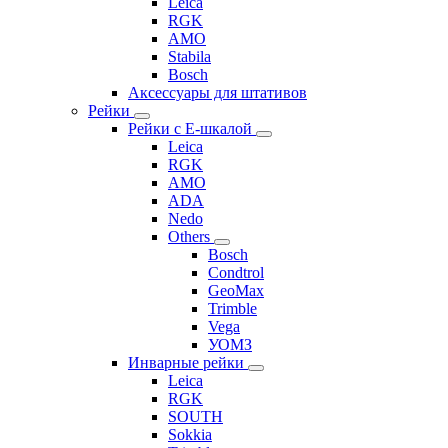
Leica
RGK
AMO
Stabila
Bosch
Аксессуары для штативов
Рейки
Рейки с Е-шкалой
Leica
RGK
AMO
ADA
Nedo
Others
Bosch
Condtrol
GeoMax
Trimble
Vega
УОМЗ
Инварные рейки
Leica
RGK
SOUTH
Sokkia