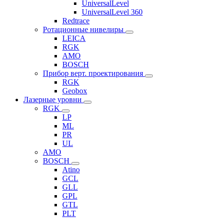
UniversalLevel
UniversalLevel 360
Redtrace
Ротационные нивелиры
LEICA
RGK
AMO
BOSCH
Прибор верт. проектирования
RGK
Geobox
Лазерные уровни
RGK
LP
ML
PR
UL
AMO
BOSCH
Atino
GCL
GLL
GPL
GTL
PLT