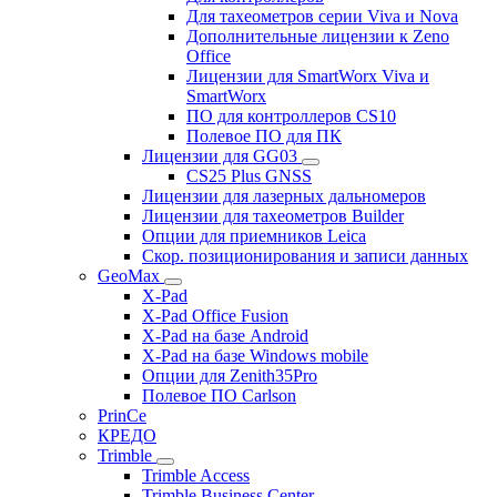
Для тахеометров серии Viva и Nova
Дополнительные лицензии к Zeno
Office
Лицензии для SmartWorx Viva и
SmartWorx
ПО для контроллеров CS10
Полевое ПО для ПК
Лицензии для GG03
CS25 Plus GNSS
Лицензии для лазерных дальномеров
Лицензии для тахеометров Builder
Опции для приемников Leica
Скор. позиционирования и записи данных
GeoMax
X-Pad
X-Pad Office Fusion
X-Pad на базе Android
X-Pad на базе Windows mobile
Опции для Zenith35Pro
Полевое ПО Carlson
PrinCe
КРЕДО
Trimble
Trimble Access
Trimble Business Center