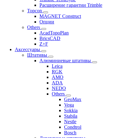
Расширение гарантии Trimble
Topcon
MAGNET Construct
Опции
Others
AcadTopoPlan
BricsCAD
Z+F
Аксессуары
Штативы
Алюминиевые штативы
Leica
RGK
AMO
ADA
NEDO
Others
GeoMax
Vega
Sokkia
Stabila
Nestle
Condtrol
Bosch