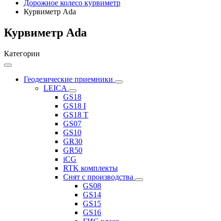
Дорожное колесо курвиметр
Курвиметр Ada
Курвиметр Ada
Категории
Геодезические приемники
LEICA
GS18
GS18 I
GS18 T
GS07
GS10
GR30
GR50
iCG
RTK комплекты
Снят с производства
GS08
GS14
GS15
GS16