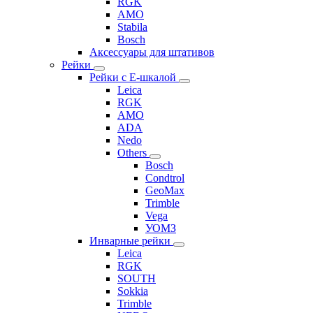
RGK
AMO
Stabila
Bosch
Аксессуары для штативов
Рейки
Рейки с Е-шкалой
Leica
RGK
AMO
ADA
Nedo
Others
Bosch
Condtrol
GeoMax
Trimble
Vega
УОМЗ
Инварные рейки
Leica
RGK
SOUTH
Sokkia
Trimble