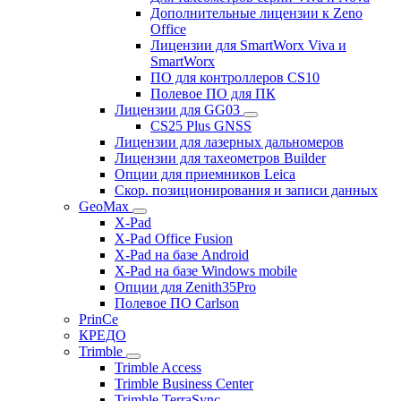
Дополнительные лицензии к Zeno
Office
Лицензии для SmartWorx Viva и
SmartWorx
ПО для контроллеров CS10
Полевое ПО для ПК
Лицензии для GG03
CS25 Plus GNSS
Лицензии для лазерных дальномеров
Лицензии для тахеометров Builder
Опции для приемников Leica
Скор. позиционирования и записи данных
GeoMax
X-Pad
X-Pad Office Fusion
X-Pad на базе Android
X-Pad на базе Windows mobile
Опции для Zenith35Pro
Полевое ПО Carlson
PrinCe
КРЕДО
Trimble
Trimble Access
Trimble Business Center
Trimble TerraSync