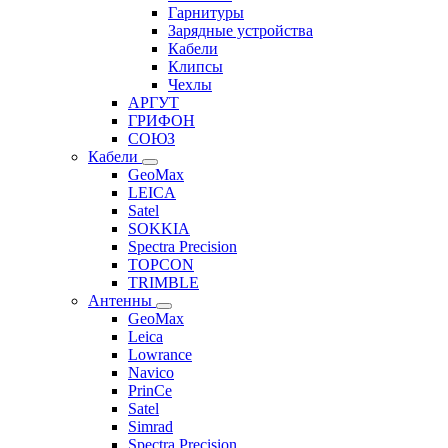
Гарнитуры
Зарядные устройства
Кабели
Клипсы
Чехлы
АРГУТ
ГРИФОН
СОЮЗ
Кабели
GeoMax
LEICA
Satel
SOKKIA
Spectra Precision
TOPCON
TRIMBLE
Антенны
GeoMax
Leica
Lowrance
Navico
PrinCe
Satel
Simrad
Spectra Precision