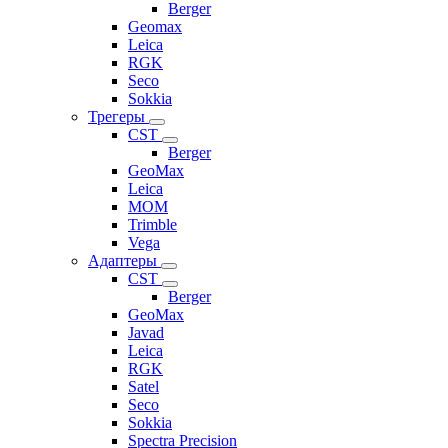
Berger
Geomax
Leica
RGK
Seco
Sokkia
Трегеры
CST
Berger
GeoMax
Leica
MOM
Trimble
Vega
Адаптеры
CST
Berger
GeoMax
Javad
Leica
RGK
Satel
Seco
Sokkia
Spectra Precision