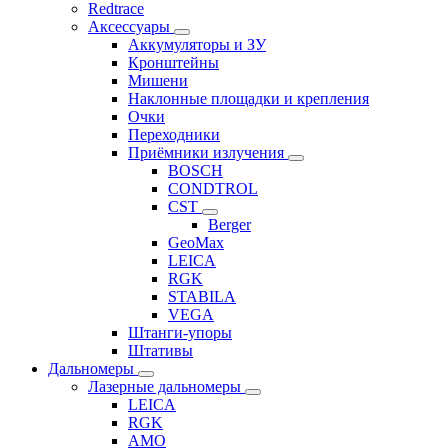
Redtrace
Аксессуары
Аккумуляторы и ЗУ
Кронштейны
Мишени
Наклонные площадки и крепления
Очки
Переходники
Приёмники излучения
BOSCH
CONDTROL
CST
Berger
GeoMax
LEICA
RGK
STABILA
VEGA
Штанги-упоры
Штативы
Дальномеры
Лазерные дальномеры
LEICA
RGK
AMO