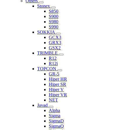
Others
Stonex
S850
S900
S980
S990
SOKKIA
GCX3
GRX3
GSX2
TRIMBLE
R12
R12i
TOPCON
GR-5
Hiper HR
Hiper SR
Hiper V
Hiper VR
NET
Javad
Alpha
Sigma
SigmaD
SigmaQ