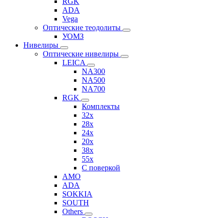
RGK
ADA
Vega
Оптические теодолиты
УОМЗ
Нивелиры
Оптические нивелиры
LEICA
NA300
NA500
NA700
RGK
Комплекты
32x
28x
24x
20x
38x
55x
C поверкой
AMO
ADA
SOKKIA
SOUTH
Others