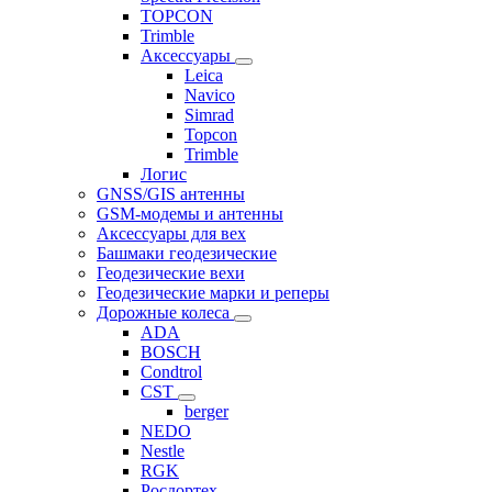
TOPCON
Trimble
Аксессуары
Leica
Navico
Simrad
Topcon
Trimble
Логис
GNSS/GIS антенны
GSM-модемы и антенны
Аксессуары для вех
Башмаки геодезические
Геодезические вехи
Геодезические марки и реперы
Дорожные колеса
ADA
BOSCH
Condtrol
CST
berger
NEDO
Nestle
RGK
Росдортех