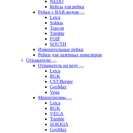
NEDO
Кейсы для рейки
Рейки с BAR-кодом
Leica
Sokkia
Topcon
Trimble
FOIF
SOUTH
Измерительные рейки
Рейки для лазерных нивелиров
Отражатели
Отражатель на веху
Leica
RGK
CST/Berger
GeoMax
Vega
Минипризмы
Leica
RGK
VEGA
Trimble
SOKKIA
GeoMax