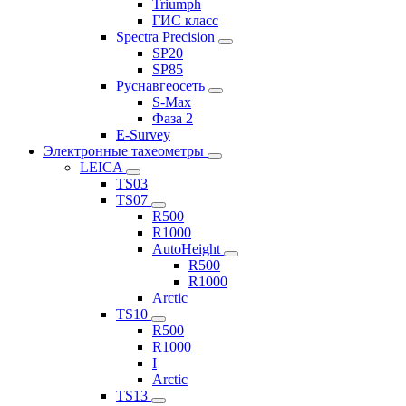
Triumph
ГИС класс
Spectra Precision
SP20
SP85
Руснавгеосеть
S-Max
Фаза 2
E-Survey
Электронные тахеометры
LEICA
TS03
TS07
R500
R1000
AutoHeight
R500
R1000
Arctic
TS10
R500
R1000
I
Arctic
TS13