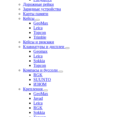
Дорожные рейки
Зарядные устройства
Карты памяти
Кейсы
GeoMax
Leica
Topcon
Trimble
Кейсы и рюкзаки
Клавиатуры и дисплеи
Geomax
Leica
Sokkia
Topcon
Компасы и буссоли
RGK
SUUNTO
ИЗЮМ
Крепления
GeoMax
Javad
Leica
RGK
Sokkia