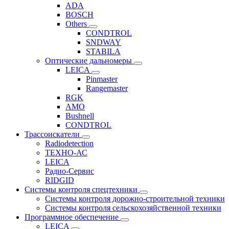
ADA
BOSCH
Others
CONDTROL
SNDWAY
STABILA
Оптические дальномеры
LEICA
Pinmaster
Rangemaster
RGK
AMO
Bushnell
CONDTROL
Трассоискатели
Radiodetection
ТЕХНО-АС
LEICA
Радио-Сервис
RIDGID
Системы контроля спецтехники
Системы контроля дорожно-строительной техники
Системы контроля сельскохозяйственной техники
Программное обеспечение
LEICA