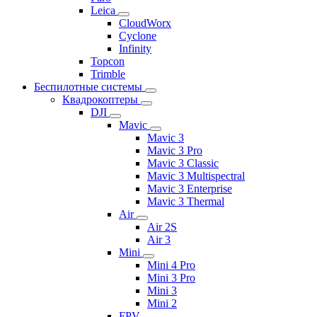
Leica
CloudWorx
Cyclone
Infinity
Topcon
Trimble
Беспилотные системы
Квадрокоптеры
DJI
Mavic
Mavic 3
Mavic 3 Pro
Mavic 3 Classic
Mavic 3 Multispectral
Mavic 3 Enterprise
Mavic 3 Thermal
Air
Air 2S
Air 3
Mini
Mini 4 Pro
Mini 3 Pro
Mini 3
Mini 2
FPV