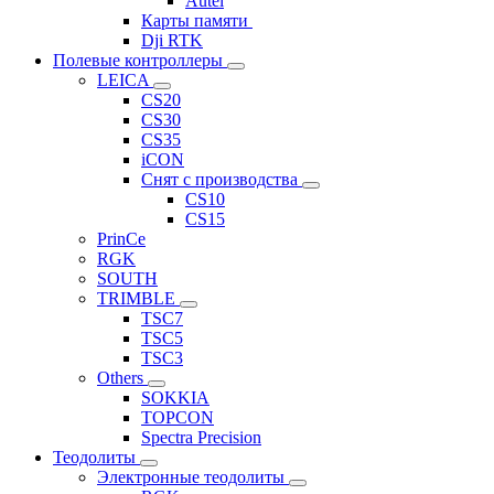
Autel
Карты памяти
Dji RTK
Полевые контроллеры
LEICA
CS20
CS30
CS35
iCON
Снят с производства
CS10
CS15
PrinCe
RGK
SOUTH
TRIMBLE
TSC7
TSC5
TSC3
Others
SOKKIA
TOPCON
Spectra Precision
Теодолиты
Электронные теодолиты