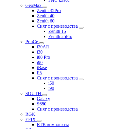
ГИС класс
GeoMax
Zenith 35Pro
Zenith 40
Zenith 60
Снят с производства
Zenith 15
Zenith 25Pro
PrinCe
i20AR
i30
i80 Pro
i90
iBase
P5
Снят с производства
i50
i90
SOUTH
Galaxy
S680
Снят с производства
RGK
EFIX
RTK комплекты