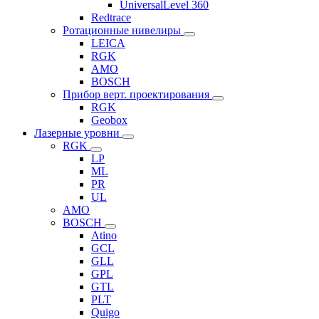
UniversalLevel 360
Redtrace
Ротационные нивелиры
LEICA
RGK
AMO
BOSCH
Прибор верт. проектирования
RGK
Geobox
Лазерные уровни
RGK
LP
ML
PR
UL
AMO
BOSCH
Atino
GCL
GLL
GPL
GTL
PLT
Quigo