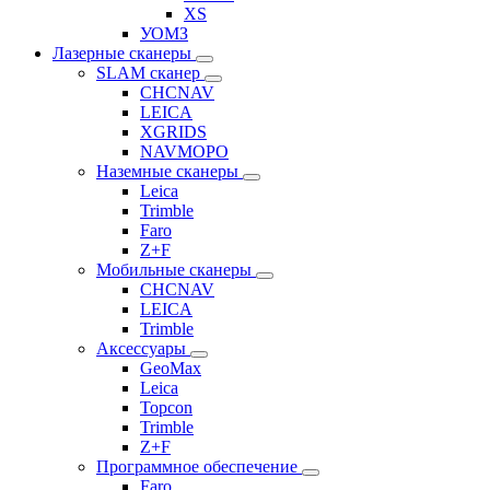
XS
УОМЗ
Лазерные сканеры
SLAM сканер
CHCNAV
LEICA
XGRIDS
NAVMOPO
Наземные сканеры
Leica
Trimble
Faro
Z+F
Мобильные сканеры
CHCNAV
LEICA
Trimble
Аксессуары
GeoMax
Leica
Topcon
Trimble
Z+F
Программное обеспечение
Faro