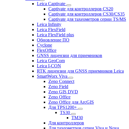
Leica Captivate
Captivate для контроллеров CS20
Captivate для контроллеров CS30/CS35
Captivate для тахеометров серии TS/MS
Leica Infinity
Leica FlexField
Leica FlexField plus
Обновление ПО
Cyclone
FlexOffice
GNSS лицензии для приемников
Leica GeoCom
Leica I-CON
RTK лицензии для GNSS приемников Leica
SmartWorx Viva
Zeno Connect
Zeno Field
Zeno GIS DVD
Zeno Office
Zeno Office для ArcGIS
Для TPS1200+
TS30
TM30
Для контроллеров
Для тахеометров серии Viva и Nova