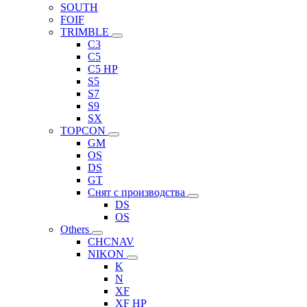
SOUTH
FOIF
TRIMBLE
C3
C5
C5 HP
S5
S7
S9
SX
TOPCON
GM
OS
DS
GT
Снят с производства
DS
OS
Others
CHCNAV
NIKON
K
N
XF
XF HP