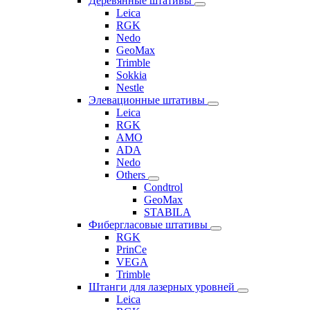
Деревянные штативы
Leica
RGK
Nedo
GeoMax
Trimble
Sokkia
Nestle
Элевационные штативы
Leica
RGK
AMO
ADA
Nedo
Others
Condtrol
GeoMax
STABILA
Фибергласовые штативы
RGK
PrinCe
VEGA
Trimble
Штанги для лазерных уровней
Leica