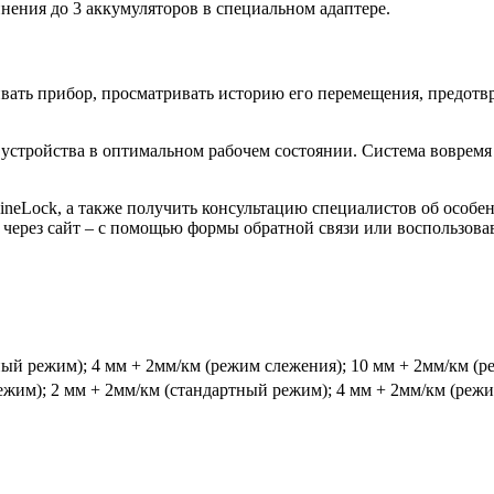
инения до 3 аккумуляторов в специальном адаптере.
живать прибор, просматривать историю его перемещения, предотв
ия устройства в оптимальном рабочем состоянии. Система вовре
e FineLock, а также получить консультацию специалистов об осо
о через сайт – с помощью формы обратной связи или воспользова
ный режим); 4 мм + 2мм/км (режим слежения); 10 мм + 2мм/км (р
ежим); 2 мм + 2мм/км (стандартный режим); 4 мм + 2мм/км (реж