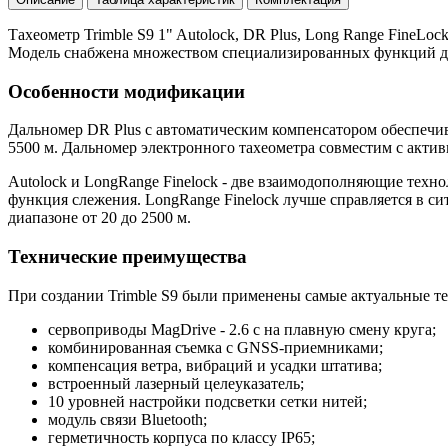
Тахеометр Trimble S9 1" Autolock, DR Plus, Long Range FineL
Модель снабжена множеством специализированных функций для
Особенности модификации
Дальномер DR Plus с автоматическим компенсатором обеспечива
5500 м. Дальномер
электронного тахеометра
совместим с актив
Autolock и LongRange Finelock - две взаимодополняющие техно
функция слежения. LongRange Finelock лучше справляется в си
диапазоне от 20 до 2500 м.
Технические преимущества
При создании Trimble S9 были применены самые актуальные т
сервоприводы MagDrive - 2.6 с на плавную смену круга;
комбинированная съемка с GNSS-приемниками;
компенсация ветра, вибраций и усадки штатива;
встроенный лазерный целеуказатель;
10 уровней настройки подсветки сетки нитей;
модуль связи Bluetooth;
герметичность корпуса по классу IP65;