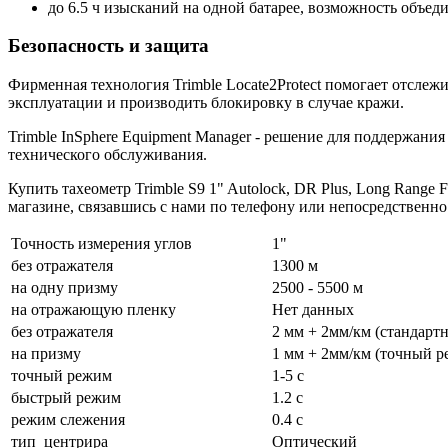
до 6.5 ч изысканий на одной батарее, возможность объед
Безопасность и защита
Фирменная технология Trimble Locate2Protect помогает отсле
эксплуатации и производить блокировку в случае кражи.
Trimble InSphere Equipment Manager - решение для поддержан
технического обслуживания.
Купить тахеометр Trimble S9 1" Autolock, DR Plus, Long Rang
магазине
, связавшись с нами по телефону или непосредственн
Точность измерения углов
1"
без отражателя
1300 м
на одну призму
2500 - 5500 м
на отражающую пленку
Нет данных
без отражателя
2 мм + 2мм/км (стандарт
на призму
1 мм + 2мм/км (точный р
точный режим
1-5 с
быстрый режим
1.2 с
режим слежения
0.4 с
тип центрира
Оптический