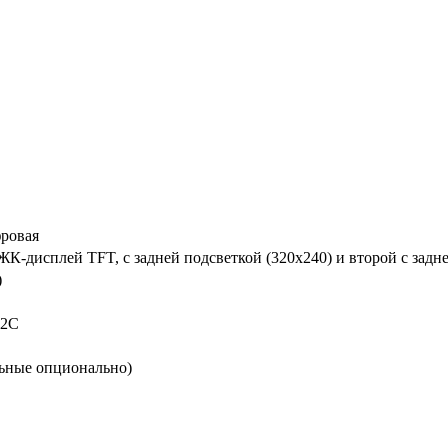
фровая
К-дисплей TFT, с задней подсветкой (320x240) и второй с задн
)
32C
льные опционально)