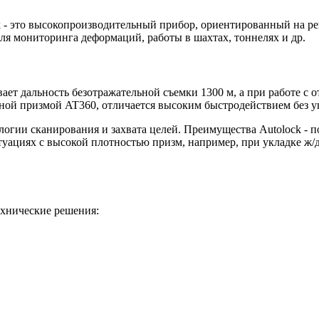
ock - это высокопроизводительный прибор, ориентированный на 
 мониторинга деформаций, работы в шахтах, тоннелях и др.
ет дальность безотражательной съемки 1300 м, а при работе с 
ной призмой AT360, отличается высоким быстродействием без у
логии сканирования и захвата целей. Преимущества Autolock - 
туациях с высокой плотностью призм, например, при укладке ж/д
ехнические решения: