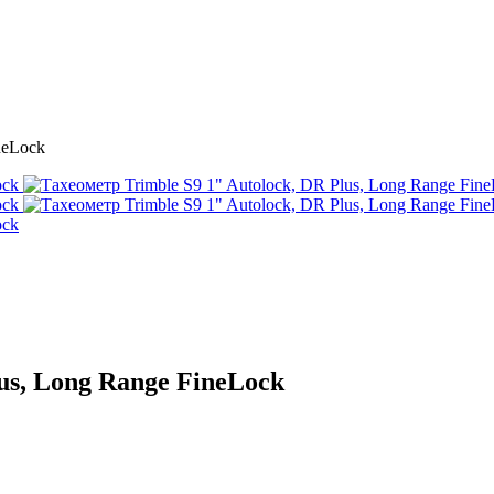
neLock
us, Long Range FineLock