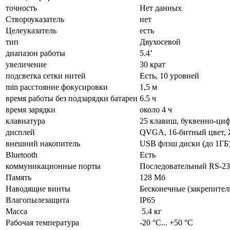
точность
Нет данных
Створоуказатель
нет
Целеуказатель
есть
тип
Двухосевой
диапазон работы
5.4’
увеличение
30 крат
подсветка сетки нитей
Есть, 10 уровней
min расстояние фокусировки
1,5 м
время работы без подзарядки батареи
6.5 ч
время зарядки
около 4 ч
клавиатура
25 клавиш, буквенно-ци
дисплей
QVGA, 16-битный цвет, Ж
внешний накопитель
USB флэш диски (до 1ГБ
Bluetooth
Есть
коммуникационные порты
Последовательный RS-2
Память
128 Мб
Наводящие винты
Бесконечные (закрепите
Влагопылезащита
IP65
Масса
5.4 кг
Рабочая температура
-20 °С... +50 °С