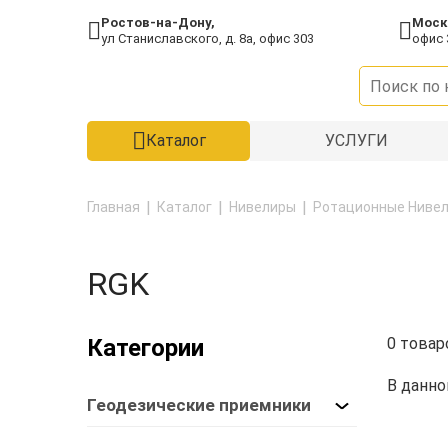
Ростов-на-Дону,
Моск
ул Станиславского, д. 8а, офис 303
офис 
Каталог
УСЛУГИ
Главная
Каталог
Нивелиры
Ротационные Ниве
RGK
Категории
0 товар
В данно
Геодезические приемники