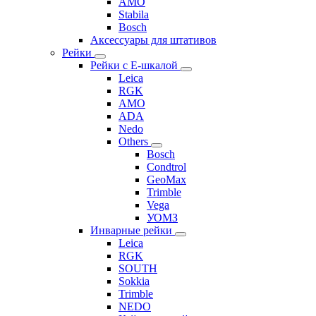
AMO
Stabila
Bosch
Аксессуары для штативов
Рейки
Рейки с Е-шкалой
Leica
RGK
AMO
ADA
Nedo
Others
Bosch
Condtrol
GeoMax
Trimble
Vega
УОМЗ
Инварные рейки
Leica
RGK
SOUTH
Sokkia
Trimble
NEDO