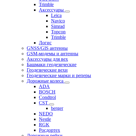
Trimble
Аксессуары
Leica
Navico
Simrad
Topcon
Trimble
Логис
GNSS/GIS антенны
GSM-модемы и антенны
Аксессуары для вех
Башмаки геодезические
Геодезические вехи
Геодезические марки и реперы
Дорожные колеса
ADA
BOSCH
Condtrol
CST
berger
NEDO
Nestle
RGK
Росдортех
Дорожные рейки