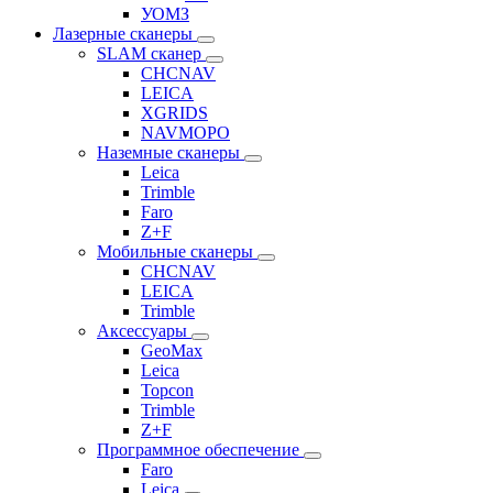
УОМЗ
Лазерные сканеры
SLAM сканер
CHCNAV
LEICA
XGRIDS
NAVMOPO
Наземные сканеры
Leica
Trimble
Faro
Z+F
Мобильные сканеры
CHCNAV
LEICA
Trimble
Аксессуары
GeoMax
Leica
Topcon
Trimble
Z+F
Программное обеспечение
Faro
Leica