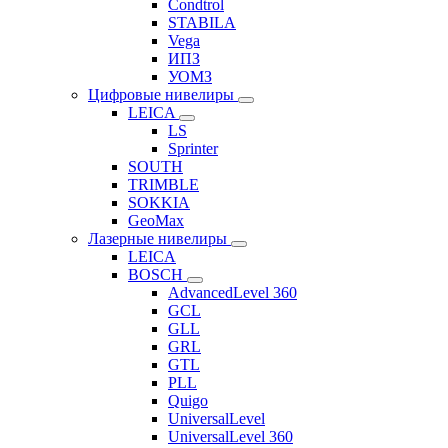
Condtrol
STABILA
Vega
ИПЗ
УОМЗ
Цифровые нивелиры
LEICA
LS
Sprinter
SOUTH
TRIMBLE
SOKKIA
GeoMax
Лазерные нивелиры
LEICA
BOSCH
AdvancedLevel 360
GCL
GLL
GRL
GTL
PLL
Quigo
UniversalLevel
UniversalLevel 360