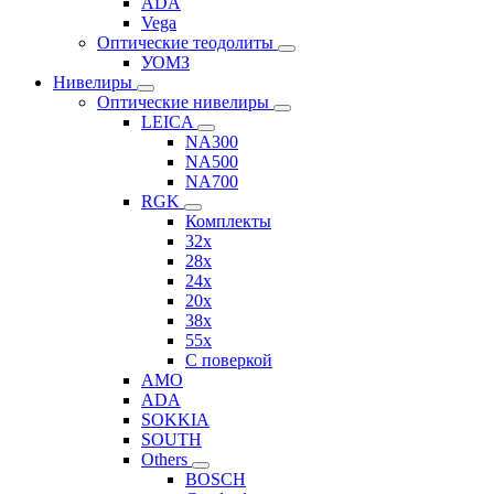
ADA
Vega
Оптические теодолиты
УОМЗ
Нивелиры
Оптические нивелиры
LEICA
NA300
NA500
NA700
RGK
Комплекты
32x
28x
24x
20x
38x
55x
C поверкой
AMO
ADA
SOKKIA
SOUTH
Others
BOSCH