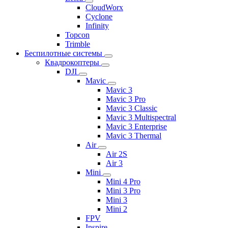
CloudWorx
Cyclone
Infinity
Topcon
Trimble
Беспилотные системы
Квадрокоптеры
DJI
Mavic
Mavic 3
Mavic 3 Pro
Mavic 3 Classic
Mavic 3 Multispectral
Mavic 3 Enterprise
Mavic 3 Thermal
Air
Air 2S
Air 3
Mini
Mini 4 Pro
Mini 3 Pro
Mini 3
Mini 2
FPV
Inspire