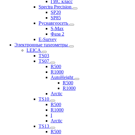
ГИС класс
Spectra Precision
SP20
SP85
Руснавгеосеть
S-Max
Фаза 2
E-Survey
Электронные тахеометры
LEICA
TS03
TS07
R500
R1000
AutoHeight
R500
R1000
Arctic
TS10
R500
R1000
I
Arctic
TS13
R500