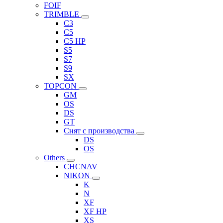
FOIF
TRIMBLE
C3
C5
C5 HP
S5
S7
S9
SX
TOPCON
GM
OS
DS
GT
Снят с производства
DS
OS
Others
CHCNAV
NIKON
K
N
XF
XF HP
XS