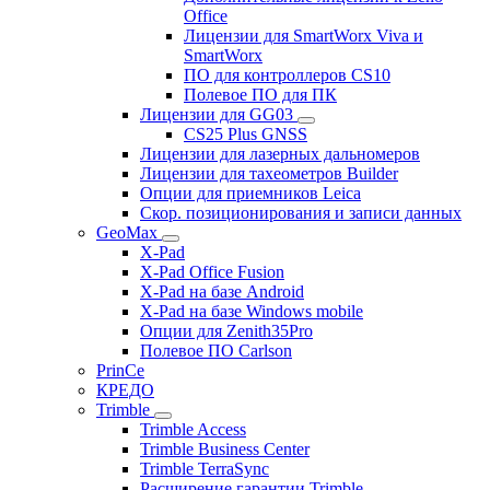
Office
Лицензии для SmartWorx Viva и
SmartWorx
ПО для контроллеров CS10
Полевое ПО для ПК
Лицензии для GG03
CS25 Plus GNSS
Лицензии для лазерных дальномеров
Лицензии для тахеометров Builder
Опции для приемников Leica
Скор. позиционирования и записи данных
GeoMax
X-Pad
X-Pad Office Fusion
X-Pad на базе Android
X-Pad на базе Windows mobile
Опции для Zenith35Pro
Полевое ПО Carlson
PrinCe
КРЕДО
Trimble
Trimble Access
Trimble Business Center
Trimble TerraSync
Расширение гарантии Trimble