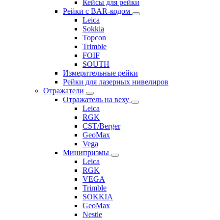
Кейсы для рейки
Рейки с BAR-кодом
Leica
Sokkia
Topcon
Trimble
FOIF
SOUTH
Измерительные рейки
Рейки для лазерных нивелиров
Отражатели
Отражатель на веху
Leica
RGK
CST/Berger
GeoMax
Vega
Минипризмы
Leica
RGK
VEGA
Trimble
SOKKIA
GeoMax
Nestle