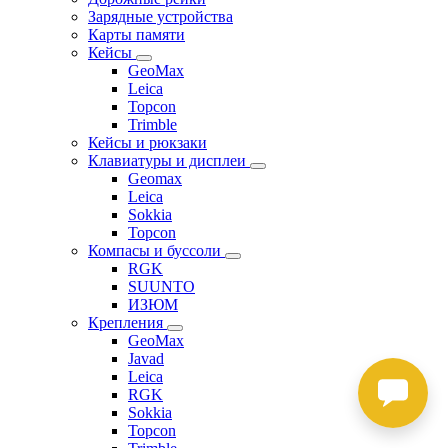
Зарядные устройства
Карты памяти
Кейсы
GeoMax
Leica
Topcon
Trimble
Кейсы и рюкзаки
Клавиатуры и дисплеи
Geomax
Leica
Sokkia
Topcon
Компасы и буссоли
RGK
SUUNTO
ИЗЮМ
Крепления
GeoMax
Javad
Leica
RGK
Sokkia
Topcon