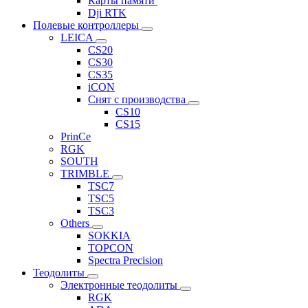
Карты памяти
Dji RTK
Полевые контроллеры
LEICA
CS20
CS30
CS35
iCON
Снят с производства
CS10
CS15
PrinCe
RGK
SOUTH
TRIMBLE
TSC7
TSC5
TSC3
Others
SOKKIA
TOPCON
Spectra Precision
Теодолиты
Электронные теодолиты
RGK