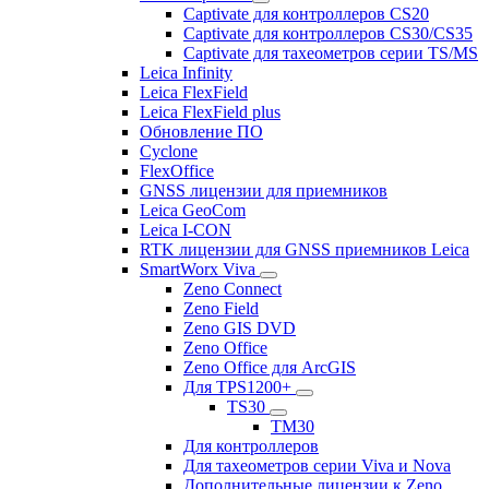
Captivate для контроллеров CS20
Captivate для контроллеров CS30/CS35
Captivate для тахеометров серии TS/MS
Leica Infinity
Leica FlexField
Leica FlexField plus
Обновление ПО
Cyclone
FlexOffice
GNSS лицензии для приемников
Leica GeoCom
Leica I-CON
RTK лицензии для GNSS приемников Leica
SmartWorx Viva
Zeno Connect
Zeno Field
Zeno GIS DVD
Zeno Office
Zeno Office для ArcGIS
Для TPS1200+
TS30
TM30
Для контроллеров
Для тахеометров серии Viva и Nova
Дополнительные лицензии к Zeno