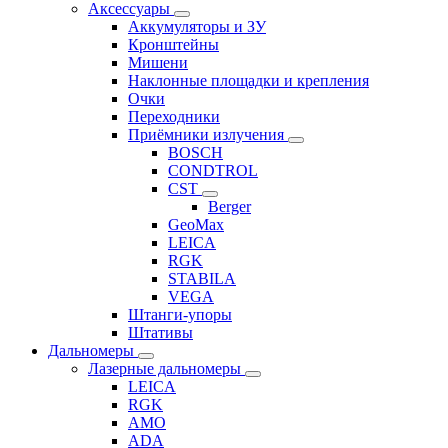
Аксессуары
Аккумуляторы и ЗУ
Кронштейны
Мишени
Наклонные площадки и крепления
Очки
Переходники
Приёмники излучения
BOSCH
CONDTROL
CST
Berger
GeoMax
LEICA
RGK
STABILA
VEGA
Штанги-упоры
Штативы
Дальномеры
Лазерные дальномеры
LEICA
RGK
AMO
ADA