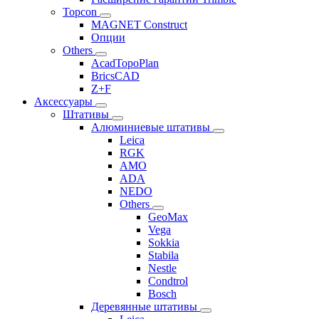
Topcon
MAGNET Construct
Опции
Others
AcadTopoPlan
BricsCAD
Z+F
Аксессуары
Штативы
Алюминиевые штативы
Leica
RGK
AMO
ADA
NEDO
Others
GeoMax
Vega
Sokkia
Stabila
Nestle
Condtrol
Bosch
Деревянные штативы