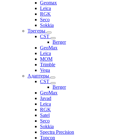
Geomax
Leica
RGK
Seco
Sokkia
Трегеры
CST
Berger
GeoMax
Leica
MOM
Trimble
Vega
Адаптеры
CST
Berger
GeoMax
Javad
Leica
RGK
Satel
Seco
Sokkia
Spectra Precision
Topcon