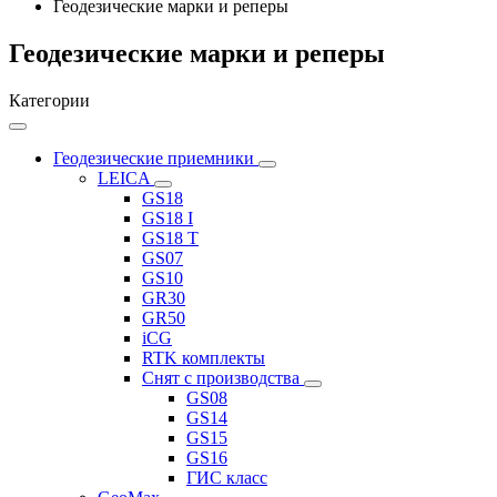
Геодезические марки и реперы
Геодезические марки и реперы
Категории
Геодезические приемники
LEICA
GS18
GS18 I
GS18 T
GS07
GS10
GR30
GR50
iCG
RTK комплекты
Снят с производства
GS08
GS14
GS15
GS16
ГИС класс