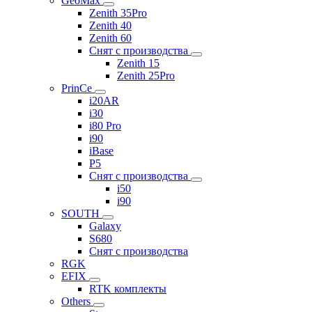
GeoMax
Zenith 35Pro
Zenith 40
Zenith 60
Снят с производства
Zenith 15
Zenith 25Pro
PrinCe
i20AR
i30
i80 Pro
i90
iBase
P5
Снят с производства
i50
i90
SOUTH
Galaxy
S680
Снят с производства
RGK
EFIX
RTK комплекты
Others