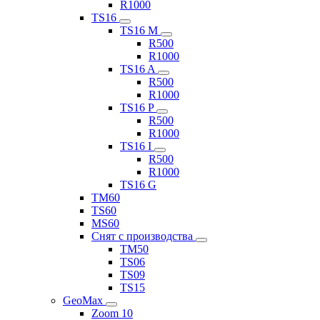
R1000
TS16
TS16 M
R500
R1000
TS16 A
R500
R1000
TS16 P
R500
R1000
TS16 I
R500
R1000
TS16 G
TM60
TS60
MS60
Снят с производства
TM50
TS06
TS09
TS15
GeoMax
Zoom 10