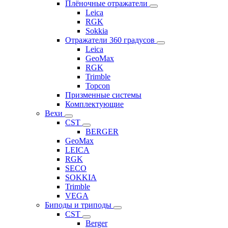
Плёночные отражатели
Leica
RGK
Sokkia
Отражатели 360 градусов
Leica
GeoMax
RGK
Trimble
Topcon
Призменные системы
Комплектующие
Вехи
CST
BERGER
GeoMax
LEICA
RGK
SECO
SOKKIA
Trimble
VEGA
Биподы и триподы
CST
Berger