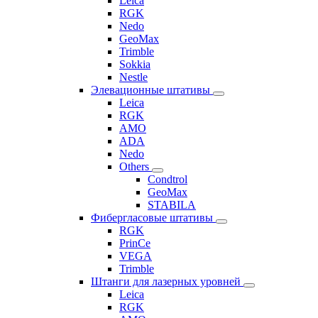
Leica
RGK
Nedo
GeoMax
Trimble
Sokkia
Nestle
Элевационные штативы
Leica
RGK
AMO
ADA
Nedo
Others
Condtrol
GeoMax
STABILA
Фибергласовые штативы
RGK
PrinCe
VEGA
Trimble
Штанги для лазерных уровней
Leica
RGK