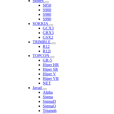
Stonex
S850
S900
S980
S990
SOKKIA
GCX3
GRX3
GSX2
TRIMBLE
R12
R12i
TOPCON
GR-5
Hiper HR
Hiper SR
Hiper V
Hiper VR
NET
Javad
Alpha
Sigma
SigmaD
SigmaQ
Triumph