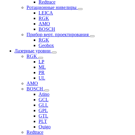
Redtrace
Ротационные нивелиры
LEICA
RGK
AMO
BOSCH
Прибор верт. проектирования
RGK
Geobox
Лазерные уровни
RGK
LP
ML
PR
UL
AMO
BOSCH
Atino
GCL
GLL
GPL
GTL
PLT
Quigo
Redtrace