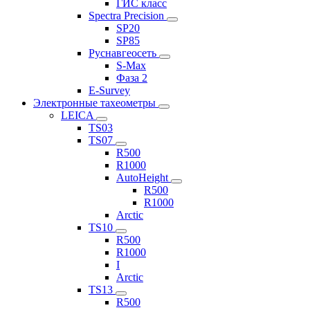
ГИС класс
Spectra Precision
SP20
SP85
Руснавгеосеть
S-Max
Фаза 2
E-Survey
Электронные тахеометры
LEICA
TS03
TS07
R500
R1000
AutoHeight
R500
R1000
Arctic
TS10
R500
R1000
I
Arctic
TS13
R500