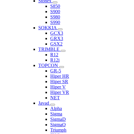
Stonex
S850
S900
S980
S990
SOKKIA
GCX3
GRX3
GSX2
TRIMBLE
R12
R12i
TOPCON
GR-5
Hiper HR
Hiper SR
Hiper V
Hiper VR
NET
Javad
Alpha
Sigma
SigmaD
SigmaQ
Triumph