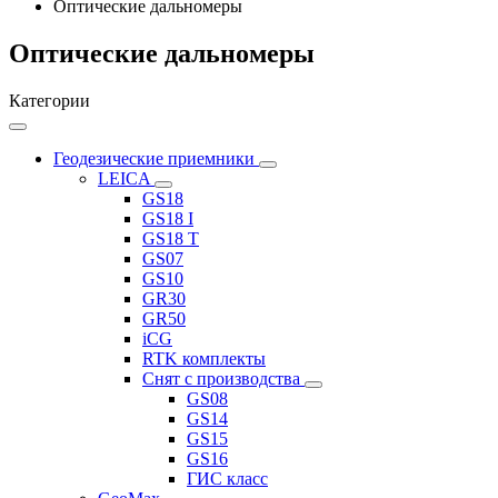
Оптические дальномеры
Оптические дальномеры
Категории
Геодезические приемники
LEICA
GS18
GS18 I
GS18 T
GS07
GS10
GR30
GR50
iCG
RTK комплекты
Снят с производства
GS08
GS14
GS15
GS16
ГИС класс