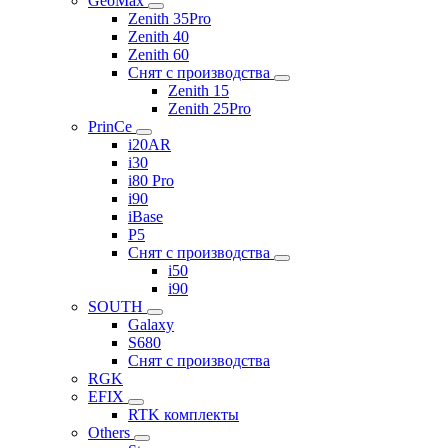
GeoMax
Zenith 35Pro
Zenith 40
Zenith 60
Снят с производства
Zenith 15
Zenith 25Pro
PrinCe
i20AR
i30
i80 Pro
i90
iBase
P5
Снят с производства
i50
i90
SOUTH
Galaxy
S680
Снят с производства
RGK
EFIX
RTK комплекты
Others