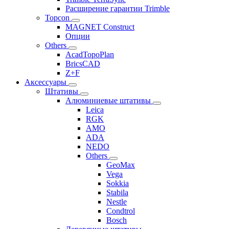
Расширение гарантии Trimble
Topcon
MAGNET Construct
Опции
Others
AcadTopoPlan
BricsCAD
Z+F
Аксессуары
Штативы
Алюминиевые штативы
Leica
RGK
AMO
ADA
NEDO
Others
GeoMax
Vega
Sokkia
Stabila
Nestle
Condtrol
Bosch