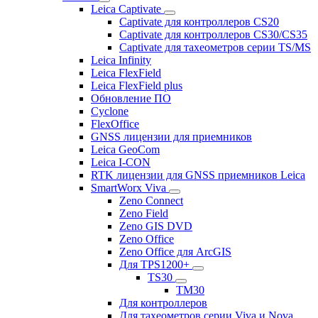
Leica Captivate
Captivate для контроллеров CS20
Captivate для контроллеров CS30/CS35
Captivate для тахеометров серии TS/MS
Leica Infinity
Leica FlexField
Leica FlexField plus
Обновление ПО
Cyclone
FlexOffice
GNSS лицензии для приемников
Leica GeoCom
Leica I-CON
RTK лицензии для GNSS приемников Leica
SmartWorx Viva
Zeno Connect
Zeno Field
Zeno GIS DVD
Zeno Office
Zeno Office для ArcGIS
Для TPS1200+
TS30
TM30
Для контроллеров
Для тахеометров серии Viva и Nova