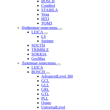
BOSCH
Condtrol
STABILA
Vega
ИПЗ
УОМЗ
Цифровые нивелиры
LEICA
LS
Sprinter
SOUTH
TRIMBLE
SOKKIA
GeoMax
Лазерные нивелиры
LEICA
BOSCH
AdvancedLevel 360
GCL
GLL
GRL
GTL
PLL
Quigo
UniversalLevel