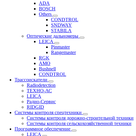
ADA
BOSCH
Others
CONDTROL
SNDWAY
STABILA
Оптические дальномеры
LEICA
Pinmaster
Rangemaster
RGK
AMO
Bushnell
CONDTROL
Трассоискатели
Radiodetection
ТЕХНО-АС
LEICA
Радио-Сервис
RIDGID
Системы контроля спецтехники
Системы контроля дорожно-строительной техники
Системы контроля сельскохозяйственной техники
Программное обеспечение
LEICA