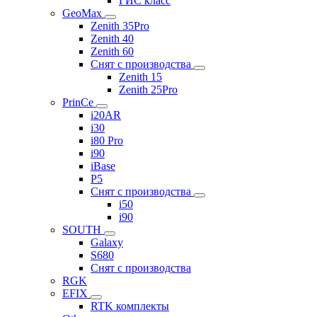
ГИС класс
GeoMax
Zenith 35Pro
Zenith 40
Zenith 60
Снят с производства
Zenith 15
Zenith 25Pro
PrinCe
i20AR
i30
i80 Pro
i90
iBase
P5
Снят с производства
i50
i90
SOUTH
Galaxy
S680
Снят с производства
RGK
EFIX
RTK комплекты