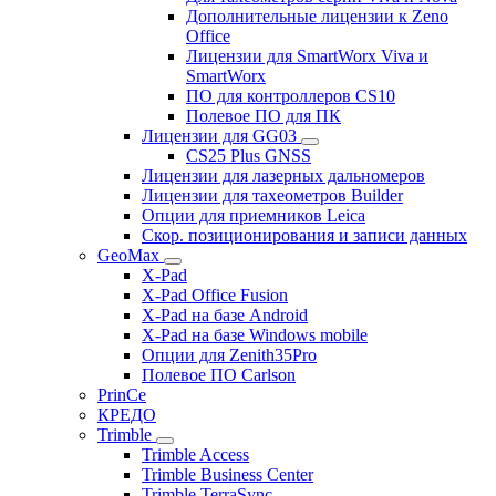
Дополнительные лицензии к Zeno
Office
Лицензии для SmartWorx Viva и
SmartWorx
ПО для контроллеров CS10
Полевое ПО для ПК
Лицензии для GG03
CS25 Plus GNSS
Лицензии для лазерных дальномеров
Лицензии для тахеометров Builder
Опции для приемников Leica
Скор. позиционирования и записи данных
GeoMax
X-Pad
X-Pad Office Fusion
X-Pad на базе Android
X-Pad на базе Windows mobile
Опции для Zenith35Pro
Полевое ПО Carlson
PrinCe
КРЕДО
Trimble
Trimble Access
Trimble Business Center
Trimble TerraSync