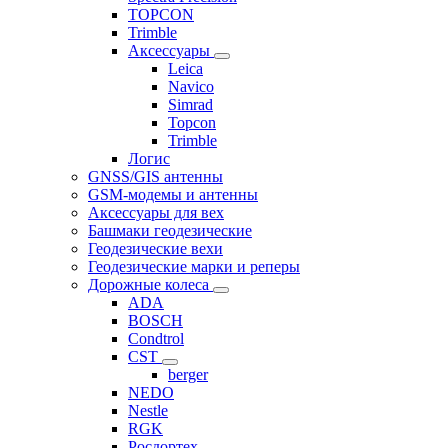
TOPCON
Trimble
Аксессуары
Leica
Navico
Simrad
Topcon
Trimble
Логис
GNSS/GIS антенны
GSM-модемы и антенны
Аксессуары для вех
Башмаки геодезические
Геодезические вехи
Геодезические марки и реперы
Дорожные колеса
ADA
BOSCH
Condtrol
CST
berger
NEDO
Nestle
RGK
Росдортех