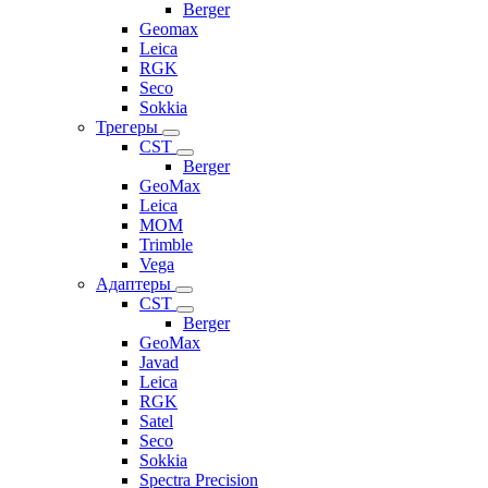
Berger
Geomax
Leica
RGK
Seco
Sokkia
Трегеры
CST
Berger
GeoMax
Leica
MOM
Trimble
Vega
Адаптеры
CST
Berger
GeoMax
Javad
Leica
RGK
Satel
Seco
Sokkia
Spectra Precision