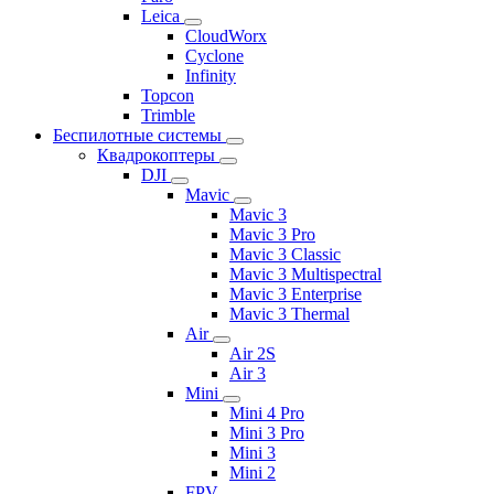
Leica
CloudWorx
Cyclone
Infinity
Topcon
Trimble
Беспилотные системы
Квадрокоптеры
DJI
Mavic
Mavic 3
Mavic 3 Pro
Mavic 3 Classic
Mavic 3 Multispectral
Mavic 3 Enterprise
Mavic 3 Thermal
Air
Air 2S
Air 3
Mini
Mini 4 Pro
Mini 3 Pro
Mini 3
Mini 2
FPV