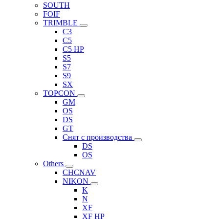
SOUTH
FOIF
TRIMBLE
C3
C5
C5 HP
S5
S7
S9
SX
TOPCON
GM
OS
DS
GT
Снят с производства
DS
OS
Others
CHCNAV
NIKON
K
N
XF
XF HP