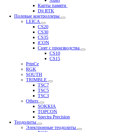
Autel
Карты памяти
Dji RTK
Полевые контроллеры
LEICA
CS20
CS30
CS35
iCON
Снят с производства
CS10
CS15
PrinCe
RGK
SOUTH
TRIMBLE
TSC7
TSC5
TSC3
Others
SOKKIA
TOPCON
Spectra Precision
Теодолиты
Электронные теодолиты