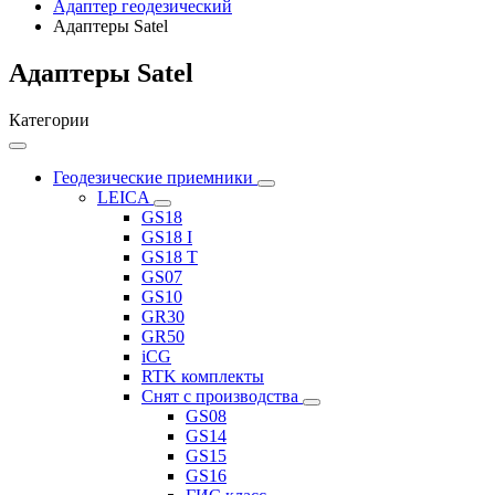
Адаптер геодезический
Адаптеры Satel
Адаптеры Satel
Категории
Геодезические приемники
LEICA
GS18
GS18 I
GS18 T
GS07
GS10
GR30
GR50
iCG
RTK комплекты
Снят с производства
GS08
GS14
GS15
GS16