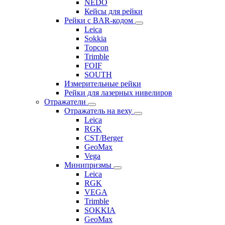
NEDO
Кейсы для рейки
Рейки с BAR-кодом
Leica
Sokkia
Topcon
Trimble
FOIF
SOUTH
Измерительные рейки
Рейки для лазерных нивелиров
Отражатели
Отражатель на веху
Leica
RGK
CST/Berger
GeoMax
Vega
Минипризмы
Leica
RGK
VEGA
Trimble
SOKKIA
GeoMax