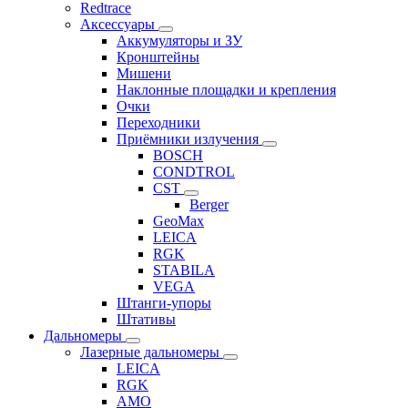
Redtrace
Аксессуары
Аккумуляторы и ЗУ
Кронштейны
Мишени
Наклонные площадки и крепления
Очки
Переходники
Приёмники излучения
BOSCH
CONDTROL
CST
Berger
GeoMax
LEICA
RGK
STABILA
VEGA
Штанги-упоры
Штативы
Дальномеры
Лазерные дальномеры
LEICA
RGK
AMO