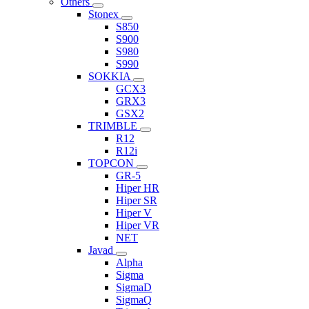
Others
Stonex
S850
S900
S980
S990
SOKKIA
GCX3
GRX3
GSX2
TRIMBLE
R12
R12i
TOPCON
GR-5
Hiper HR
Hiper SR
Hiper V
Hiper VR
NET
Javad
Alpha
Sigma
SigmaD
SigmaQ