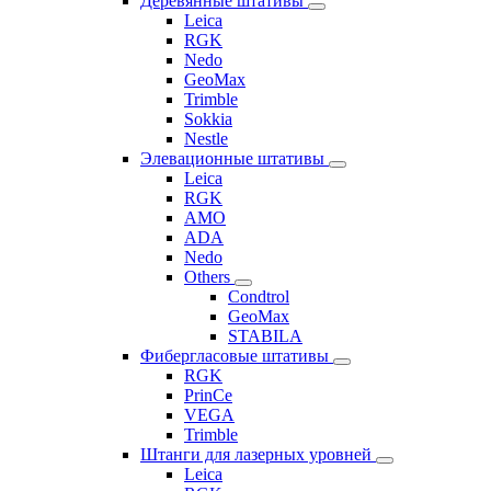
Деревянные штативы
Leica
RGK
Nedo
GeoMax
Trimble
Sokkia
Nestle
Элевационные штативы
Leica
RGK
AMO
ADA
Nedo
Others
Condtrol
GeoMax
STABILA
Фибергласовые штативы
RGK
PrinCe
VEGA
Trimble
Штанги для лазерных уровней
Leica