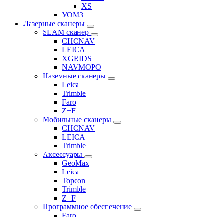
XS
УОМЗ
Лазерные сканеры
SLAM сканер
CHCNAV
LEICA
XGRIDS
NAVMOPO
Наземные сканеры
Leica
Trimble
Faro
Z+F
Мобильные сканеры
CHCNAV
LEICA
Trimble
Аксессуары
GeoMax
Leica
Topcon
Trimble
Z+F
Программное обеспечение
Faro