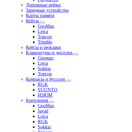
Дорожные рейки
Зарядные устройства
Карты памяти
Кейсы
GeoMax
Leica
Topcon
Trimble
Кейсы и рюкзаки
Клавиатуры и дисплеи
Geomax
Leica
Sokkia
Topcon
Компасы и буссоли
RGK
SUUNTO
ИЗЮМ
Крепления
GeoMax
Javad
Leica
RGK
Sokkia