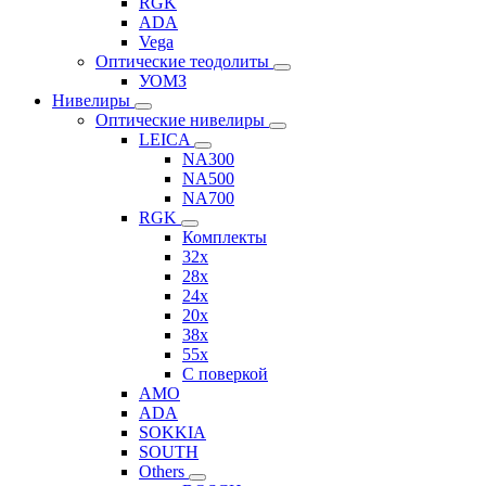
RGK
ADA
Vega
Оптические теодолиты
УОМЗ
Нивелиры
Оптические нивелиры
LEICA
NA300
NA500
NA700
RGK
Комплекты
32x
28x
24x
20x
38x
55x
C поверкой
AMO
ADA
SOKKIA
SOUTH
Others