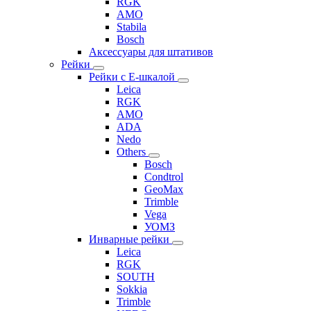
RGK
AMO
Stabila
Bosch
Аксессуары для штативов
Рейки
Рейки с Е-шкалой
Leica
RGK
AMO
ADA
Nedo
Others
Bosch
Condtrol
GeoMax
Trimble
Vega
УОМЗ
Инварные рейки
Leica
RGK
SOUTH
Sokkia
Trimble