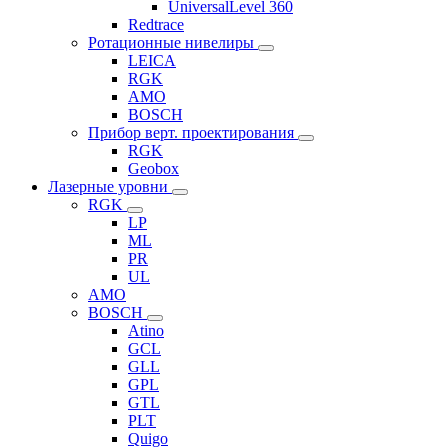
UniversalLevel 360
Redtrace
Ротационные нивелиры
LEICA
RGK
AMO
BOSCH
Прибор верт. проектирования
RGK
Geobox
Лазерные уровни
RGK
LP
ML
PR
UL
AMO
BOSCH
Atino
GCL
GLL
GPL
GTL
PLT
Quigo