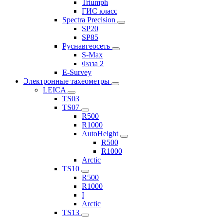
Triumph
ГИС класс
Spectra Precision
SP20
SP85
Руснавгеосеть
S-Max
Фаза 2
E-Survey
Электронные тахеометры
LEICA
TS03
TS07
R500
R1000
AutoHeight
R500
R1000
Arctic
TS10
R500
R1000
I
Arctic
TS13