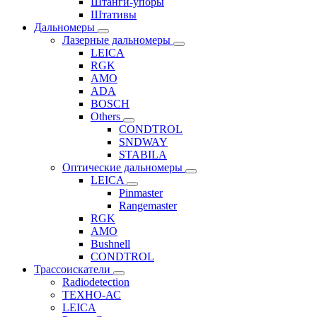
Штанги-упоры
Штативы
Дальномеры
Лазерные дальномеры
LEICA
RGK
AMO
ADA
BOSCH
Others
CONDTROL
SNDWAY
STABILA
Оптические дальномеры
LEICA
Pinmaster
Rangemaster
RGK
AMO
Bushnell
CONDTROL
Трассоискатели
Radiodetection
ТЕХНО-АС
LEICA