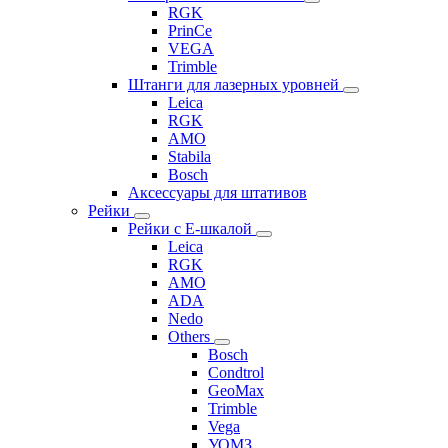
RGK
PrinCe
VEGA
Trimble
Штанги для лазерных уровней
Leica
RGK
AMO
Stabila
Bosch
Аксессуары для штативов
Рейки
Рейки с Е-шкалой
Leica
RGK
AMO
ADA
Nedo
Others
Bosch
Condtrol
GeoMax
Trimble
Vega
УОМЗ