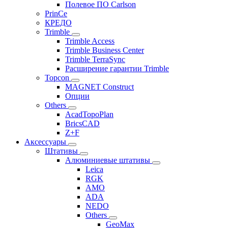
Полевое ПО Carlson
PrinCe
КРЕДО
Trimble
Trimble Access
Trimble Business Center
Trimble TerraSync
Расширение гарантии Trimble
Topcon
MAGNET Construct
Опции
Others
AcadTopoPlan
BricsCAD
Z+F
Аксессуары
Штативы
Алюминиевые штативы
Leica
RGK
AMO
ADA
NEDO
Others
GeoMax