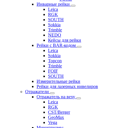
Инварные рейки
Leica
RGK
SOUTH
Sokkia
Trimble
NEDO
Кейсы для рейки
Рейки с BAR-кодом
Leica
Sokkia
Topcon
Trimble
FOIF
SOUTH
Измерительные рейки
Рейки для лазерных нивелиров
Отражатели
Отражатель на веху
Leica
RGK
CST/Berger
GeoMax
Vega
Минипризмы