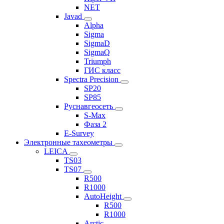
NET
Javad
Alpha
Sigma
SigmaD
SigmaQ
Triumph
ГИС класс
Spectra Precision
SP20
SP85
Руснавгеосеть
S-Max
Фаза 2
E-Survey
Электронные тахеометры
LEICA
TS03
TS07
R500
R1000
AutoHeight
R500
R1000
Arctic