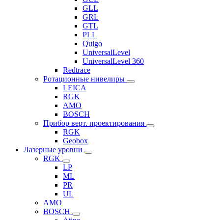
GLL
GRL
GTL
PLL
Quigo
UniversalLevel
UniversalLevel 360
Redtrace
Ротационные нивелиры
LEICA
RGK
AMO
BOSCH
Прибор верт. проектирования
RGK
Geobox
Лазерные уровни
RGK
LP
ML
PR
UL
AMO
BOSCH