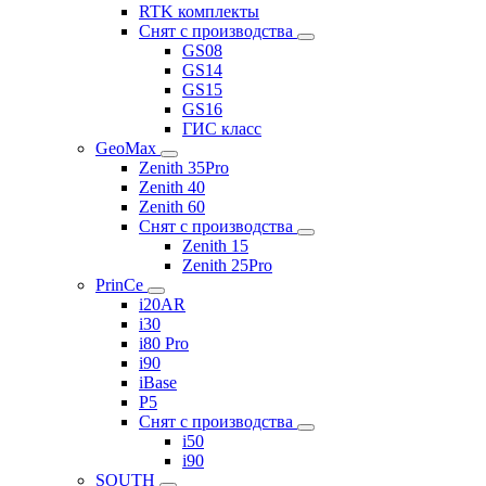
RTK комплекты
Снят с производства
GS08
GS14
GS15
GS16
ГИС класс
GeoMax
Zenith 35Pro
Zenith 40
Zenith 60
Снят с производства
Zenith 15
Zenith 25Pro
PrinCe
i20AR
i30
i80 Pro
i90
iBase
P5
Снят с производства
i50
i90
SOUTH