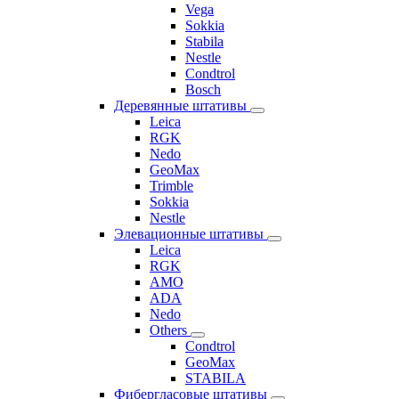
Vega
Sokkia
Stabila
Nestle
Condtrol
Bosch
Деревянные штативы
Leica
RGK
Nedo
GeoMax
Trimble
Sokkia
Nestle
Элевационные штативы
Leica
RGK
AMO
ADA
Nedo
Others
Condtrol
GeoMax
STABILA
Фибергласовые штативы