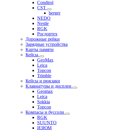
Condtrol
CST
berger
NEDO
Nestle
RGK
Росдортех
Дорожные рейки
Зарядные устройства
Карты памяти
Кейсы
GeoMax
Leica
Topcon
Trimble
Кейсы и рюкзаки
Клавиатуры и дисплеи
Geomax
Leica
Sokkia
Topcon
Компасы и буссоли
RGK
SUUNTO
ИЗЮМ