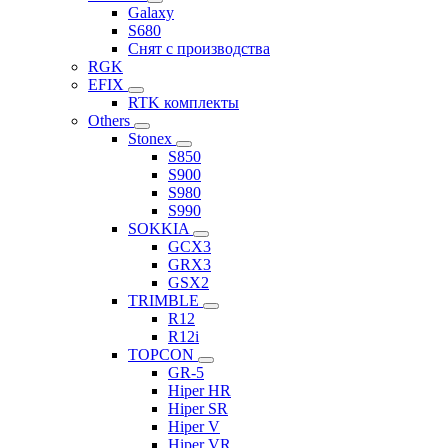
Galaxy
S680
Снят с производства
RGK
EFIX
RTK комплекты
Others
Stonex
S850
S900
S980
S990
SOKKIA
GCX3
GRX3
GSX2
TRIMBLE
R12
R12i
TOPCON
GR-5
Hiper HR
Hiper SR
Hiper V
Hiper VR