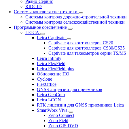
Радио-Сервис
RIDGID
Системы контроля спецтехники
Системы контроля дорожно-строительной техники
Системы контроля сельскохозяйственной техники
Программное обеспечение
LEICA
Leica Captivate
Captivate для контроллеров CS20
Captivate для контроллеров CS30/CS35
Captivate для тахеометров серии TS/MS
Leica Infinity
Leica FlexField
Leica FlexField plus
Обновление ПО
Cyclone
FlexOffice
GNSS лицензии для приемников
Leica GeoCom
Leica I-CON
RTK лицензии для GNSS приемников Leica
SmartWorx Viva
Zeno Connect
Zeno Field
Zeno GIS DVD