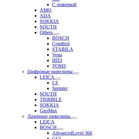
C поверкой
AMO
ADA
SOKKIA
SOUTH
Others
BOSCH
Condtrol
STABILA
Vega
ИПЗ
УОМЗ
Цифровые нивелиры
LEICA
LS
Sprinter
SOUTH
TRIMBLE
SOKKIA
GeoMax
Лазерные нивелиры
LEICA
BOSCH
AdvancedLevel 360
GCL