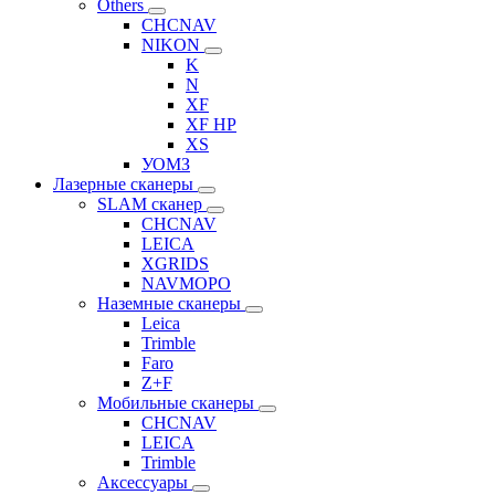
Others
CHCNAV
NIKON
K
N
XF
XF HP
XS
УОМЗ
Лазерные сканеры
SLAM сканер
CHCNAV
LEICA
XGRIDS
NAVMOPO
Наземные сканеры
Leica
Trimble
Faro
Z+F
Мобильные сканеры
CHCNAV
LEICA
Trimble
Аксессуары