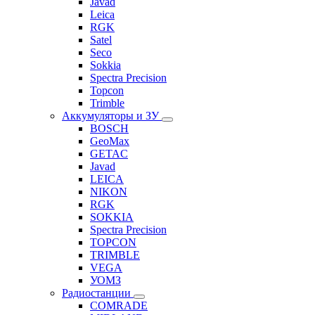
Javad
Leica
RGK
Satel
Seco
Sokkia
Spectra Precision
Topcon
Trimble
Аккумуляторы и ЗУ
BOSCH
GeoMax
GETAC
Javad
LEICA
NIKON
RGK
SOKKIA
Spectra Precision
TOPCON
TRIMBLE
VEGA
УОМЗ
Радиостанции
COMRADE