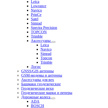
Leica
Lowrance
Navico
PrinCe
Satel
Simrad
Spectra Precision
TOPCON
Trimble
Аксессуары
Leica
Navico
Simrad
Topcon
Trimble
Логис
GNSS/GIS антенны
GSM-модемы и антенны
Аксессуары для вех
Башмаки геодезические
Геодезические вехи
Геодезические марки и реперы
Дорожные колеса
ADA
BOSCH