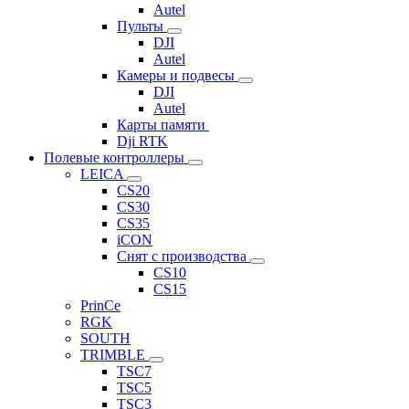
Autel
Пульты
DJI
Autel
Камеры и подвесы
DJI
Autel
Карты памяти
Dji RTK
Полевые контроллеры
LEICA
CS20
CS30
CS35
iCON
Снят с производства
CS10
CS15
PrinCe
RGK
SOUTH
TRIMBLE
TSC7
TSC5
TSC3