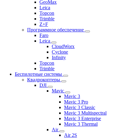
GeoMax
Leica
Topcon
Trimble
Z+F
Программное обеспечение
Faro
Leica
CloudWorx
Cyclone
Infinity
Topcon
Trimble
Беспилотные системы
Квадрокоптеры
DJI
Mavic
Mavic 3
Mavic 3 Pro
Mavic 3 Classic
Mavic 3 Multispectral
Mavic 3 Enterprise
Mavic 3 Thermal
Air
Air 2S