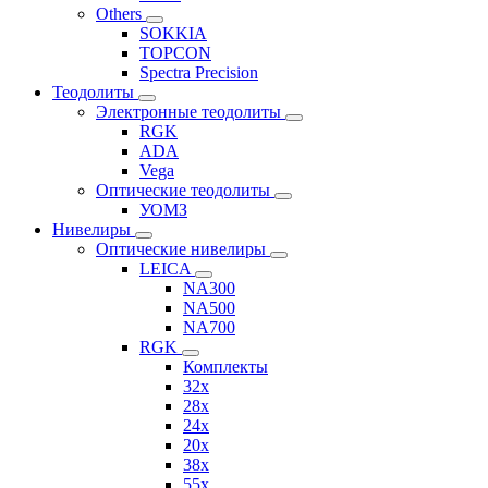
Others
SOKKIA
TOPCON
Spectra Precision
Теодолиты
Электронные теодолиты
RGK
ADA
Vega
Оптические теодолиты
УОМЗ
Нивелиры
Оптические нивелиры
LEICA
NA300
NA500
NA700
RGK
Комплекты
32x
28x
24x
20x
38x
55x