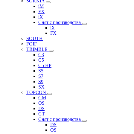
SOKKIA
iM
FX
iX
Снят с производства
iX
FX
SOUTH
FOIF
TRIMBLE
C3
C5
C5 HP
S5
S7
S9
SX
TOPCON
GM
OS
DS
GT
Снят с производства
DS
OS