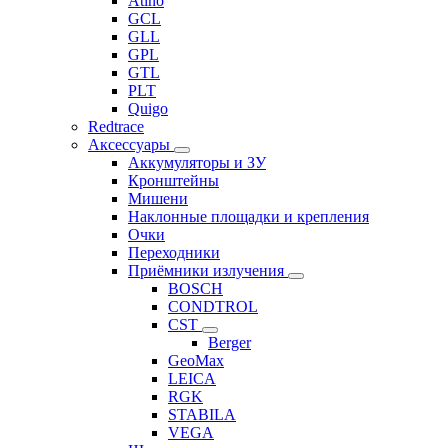
Atino
GCL
GLL
GPL
GTL
PLT
Quigo
Redtrace
Аксессуары
Аккумуляторы и ЗУ
Кронштейны
Мишени
Наклонные площадки и крепления
Очки
Переходники
Приёмники излучения
BOSCH
CONDTROL
CST
Berger
GeoMax
LEICA
RGK
STABILA
VEGA