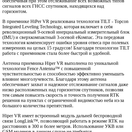
обеспечивая при этом отслеживание всех возможных типов
сигналов всех ГНСС спутников, находящихся над
горизонтом.
В приемнике HiPer VR реализована технология TILT - Topcon
Integrated Leveling Technology, которая включает в себя
революционный 9-осевой инерциальный измерительный блок
(IMU) и сверхкомпактный 3-осевой еКомпас. Эта передовая
технология компенсирует ошибки уровня отвеса при полевых
измерениях на целых 15 градусов! Благодаря технологии TILT
работа с приемником стала более быстрой и удобной.
Антенна приемника Hiper VR выполнена по уникальной
технологии Fence Antenna™ с повышенной
чувствительностью и способностью эффективно уменьшать
влияние многолучевости. Благодаря этому антенна
обеспечивает захват и надежное отслеживание сигналов даже
низко расположенных над горизонтом спутников, позволяя
тем самым повысить скорость и точность получения RTK
решения на пунктах с ограниченной видимостью неба из-за
большого количества препятствий.
Hiper VR имеет встроенный модуль дальней беспроводной
связи LongLink™, позволяющий работать в режиме RTK на
расстояниях в 300 и более метров. Использование УКВ или
GSM модемов в данном случае не требуется.