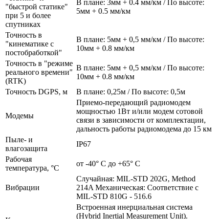
В плане: 3мм + 0.4 мм/км / По высоте:
"быстрой статике"
5мм + 0.5 мм/км
при 5 и более
спутниках
Точность в
В плане: 5мм + 0,5 мм/км / По высоте:
"кинематике с
10мм + 0.8 мм/км
постобработкой"
Точность в "режиме
В плане: 5мм + 0,5 мм/км / По высоте:
реального времени"
10мм + 0.8 мм/км
(RTK)
Точность DGPS, м
В плане: 0,25м / По высоте: 0,5м
Приемо-передающий радиомодем
мощностью 1Вт и/или модем сотовой
Модемы
связи в зависимости от комплектации,
дальность работы радиомодема до 15 км
Пыле- и
IP67
влагозащита
Рабочая
от -40° C до +65° C
температура, °С
Случайная: MIL-STD 202G, Method
Вибрации
214A Механическая: Соответствие с
MIL-STD 810G - 516.6
Встроенная инерциальная система
(Hybrid Inertial Measurement Unit).