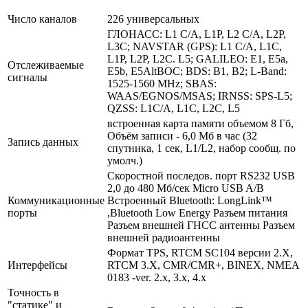
Число каналов
226 универсальных
ГЛОНАСС: L1 C/A, L1P, L2 C/A, L2P,
L3C; NAVSTAR (GPS): L1 C/A, L1C,
L1P, L2P, L2C. L5; GALILEO: E1, E5a,
Отслеживаемые
E5b, E5AltBOC; BDS: B1, B2; L-Band:
сигналы
1525-1560 MHz; SBAS:
WAAS/EGNOS/MSAS; IRNSS: SPS-L5;
QZSS: L1C/A, L1C, L2C, L5
встроенная карта памяти объемом 8 Гб,
Объём записи - 6,0 Мб в час (32
Запись данных
спутника, 1 сек, L1/L2, набор сообщ. по
умолч.)
Скоростной последов. порт RS232 USB
2,0 до 480 Мб/сек Micro USB A/B
Коммуникационные
Встроенный Bluetooth: LongLink™
порты
,Bluetooth Low Energy Разъем питания
Разъем внешней ГНСС антенны Разъем
внешней радиоантенны
Формат TPS, RTCM SC104 версии 2.X,
Интерфейсы
RTCM 3.X, CMR/CMR+, BINEX, NMEA
0183 -ver. 2.х, 3.х, 4.х
Точность в
"статике" и