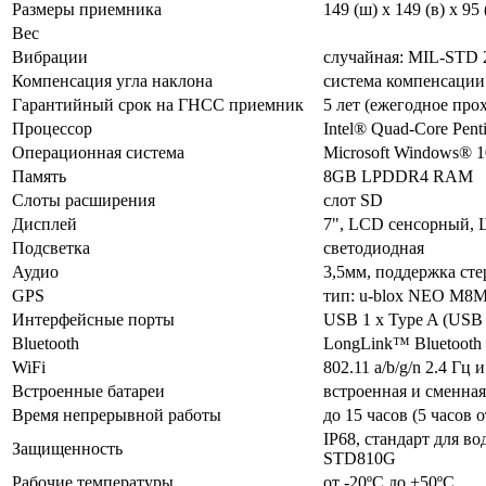
Размеры приемника
149 (ш) x 149 (в) x 95
Вес
Вибрации
случайная: MIL-STD 2
Компенсация угла наклона
система компенсации
Гарантийный срок на ГНСС приемник
5 лет (ежегодное пр
Процессор
Intel® Quad-Core Pen
Операционная система
Microsoft Windows® 1
Память
8GB LPDDR4 RAM
Слоты расширения
слот SD
Дисплей
7", LCD сенсорный,
Подсветка
светодиодная
Аудио
3,5мм, поддержка ст
GPS
тип: u-blox NEO M8M,
Интерфейсные порты
USB 1 x Type A (USB 
Bluetooth
LongLink™ Bluetooth t
WiFi
802.11 a/b/g/n 2.4 Гц 
Встроенные батареи
встроенная и сменная 
Время непрерывной работы
до 15 часов (5 часов 
IP68, стандарт для в
Защищенность
STD810G
Рабочие температуры
от -20ºC до +50ºC