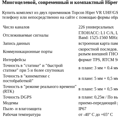
Многоцелевой, современный и компактный Hiper 
Купить комплект из двух приемников Topcon Hiper VR UHF/GS
телефону или непосредственно на сайте с помощью формы обра
Число каналов
226 универсальных
ГЛОНАСС: L1 C/A, L1P
Отслеживаемые сигналы
Band: 1525-1560 MH
Запись данных
встроенная карта памя
скоростной последов.
Коммуникационные порты
разъем внешней ГНС
Интерфейсы
формат TPS, RTCM SC
Точность в "статике" и "быстрой
в плане: 3 мм + 0.4 м
статике" при 5 и более спутниках
Точность в "кинематике с
в плане: 5 мм + 0,5 м
постобработкой"
Точность в "режиме реального времени"
в плане: 5 мм + 0,5 м
(RTK)
Точность DGPS
в плане: 0,25м / По в
Модемы
приемо-передающий р
Пыле- и влагозащита
IP67
Рабочая температура
от -40° C до +65° C