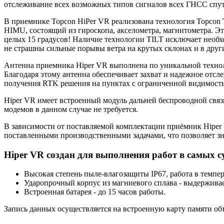
отслеживание всех возможных типов сигналов всех ГНСС спут
В приемнике Topcon HiPer VR реализована технология Topcon
HIMU, состоящий из гироскопа, акселометра, магнитометра. Э
целых 15 градусов! Наличие технологии TILT исключает необх
не страшны сильные порывы ветра на крутых склонах и в друг
Антенна приемника Hiper VR выполнена по уникальной техно
Благодаря этому антенна обеспечивает захват и надежное отсл
получения RTK решения на пунктах с ограниченной видимостью
Hiper VR имеет встроенный модуль дальней беспроводной свя
модемов в данном случае не требуется.
В зависимости от поставляемой комплектации приёмник Hipe
поставленными производственными задачами, что позволяет з
Hiper VR создан для выполнения работ в самых 
Высокая степень пыле-влагозащиты IP67, работа в темпер
Ударопрочный корпус из магниевого сплава - выдерживае
Встроенная батарея - до 15 часов работы.
Запись данных осуществляется на встроенную карту памяти объ