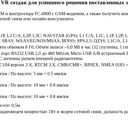
VR создан для успешного решения поставленных з
M и контроллера FC-6000 с GSM-модемом, а также получить ко
тной связи или онлайн-консультанта.
, L2 C/A, L2P, L3C; NAVSTAR (GPS): L1 C/A, L1C, L1P, L2P, L
z; SBAS: WAAS/EGNOS/MSAS; IRNSS: SPS-L5; QZSS: L1C/A, L1
ти объемом 8 Гб, Объём записи - 6,0 Мб в час (32 спутника, 1 се
 порт RS232 USB 2,0 до 480 Мб/сек Micro USB A/B встроенный B
С антенны разъем внешней радиоантенны
104 версии 2.X, RTCM 3.X, CMR/CMR+, BINEX, NMEA 0183 -ver.
м/км / По высоте: 5 мм + 0.5 мм/км
м/км / По высоте: 10 мм + 0.8 мм/км
м/км / По высоте: 10 мм + 0.8 мм/км
ысоте: 0,5м
адиомодем мощностью 1Вт и модем сотовой связи, дальность р