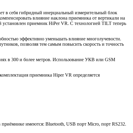
чает в себя гибридный инерциальный измерительный блок
 компенсировать влияние наклона приемника от вертикали на
й установлен приемник HiPer VR. С технологией TILT теперь
обностью эффективно уменьшать влияние многолучевости.
утников, позволяя тем самым повысить скорость и точность
иях в 300 и более метров. Использование УКВ или GSM
комплектация приемника Hiper VR определяется
 приёмнике имеются: Bluetooth, USB порт Micro, порт RS232.