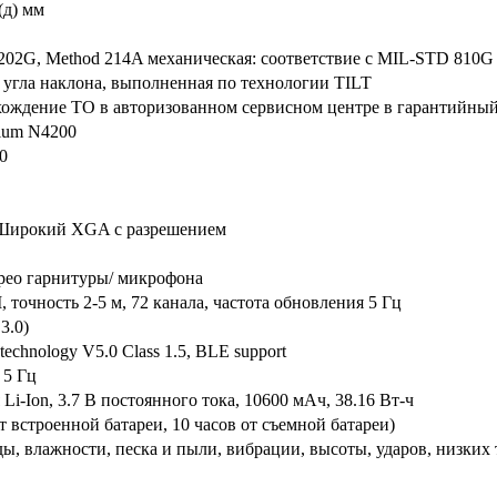
 (д) мм
02G, Method 214A механическая: соответствие с MIL-STD 810G 
 угла наклона, выполненная по технологии TILT
охождение ТО в авторизованном сервисном центре в гарантийный
tium N4200
0
 Широкий XGA с разрешением
ерео гарнитуры/ микрофона
 точность 2-5 м, 72 канала, частота обновления 5 Гц
3.0)
echnology V5.0 Class 1.5, BLE support
и 5 Гц
Li-Ion, 3.7 В постоянного тока, 10600 мАч, 38.16 Вт-ч
от встроенной батареи, 10 часов от съемной батареи)
оды, влажности, песка и пыли, вибрации, высоты, ударов, низки