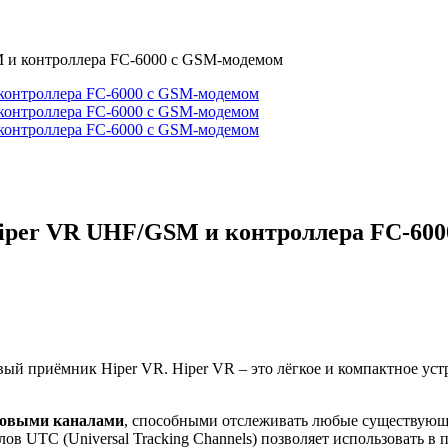
M и контроллера FC-6000 с GSM-модемом
Hiper VR UHF/GSM и контроллера FC-60
ый приёмник Hiper VR. Hiper VR – это лёгкое и компактное ус
ковыми каналами
, способными отслеживать любые существующ
в UTC (Universal Tracking Channels) позволяет использовать в