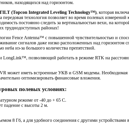
ников, находящихся над горизонтом.
TILT (Topcon Integrated Leveling Technology™)
, которая вклю
та передовая технология позволяет во время полевых измерений
одимость постоянно следить за вертикальностью вехи, на которо
их труднодоступных районах!
логии Fence Antenna™ с повышенной чувствительностью и спос
еживание сигналов даже низко расположенных над горизонтом сп
 неба из-за большого количества препятствий.
зи LongLink™, позволяющий работать в режиме RTK на расстоян
r VR может иметь встроенные УКВ и GSM модемы. Необходимая 
начительно оптимизировать финансовые вложения.
суровых полевых условиях:
атурном режиме от -40 до + 65 С.
т падение с высоты 2 м.
емом 8 Гб, а для удобного соединения с другими устройствами в