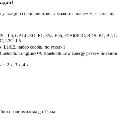
адач!
нсультацию специалистов вы можете в нашем
магазине
, по
2C. L5; GALILEO: E1, E5a, E5b, E5AltBOC; BDS: B1, B2; L-
C, L2C, L5
к, L1/L2, набор сообщ. по умолч.)
luetooth: LongLink™, Bluetooth Low Energy разъем питания
 2.х, 3.х, 4.х
аботы радиомодема до 15 км