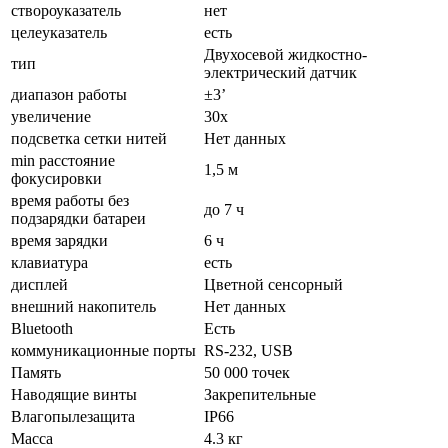
створоуказатель
нет
целеуказатель
есть
Двухосевой жидкостно-
тип
электрический датчик
диапазон работы
±3’
увеличение
30х
подсветка сетки нитей
Нет данных
min расстояние
1,5 м
фокусировки
время работы без
до 7 ч
подзарядки батареи
время зарядки
6 ч
клавиатура
есть
дисплей
Цветной сенсорный
внешний накопитель
Нет данных
Bluetooth
Есть
коммуникационные порты
RS-232, USB
Память
50 000 точек
Наводящие винты
Закрепительные
Влагопылезащита
IP66
Масса
4.3 кг