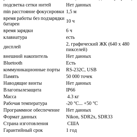
подсветка сетки нитей
Нет данных
min расстояние фокусировки
1,5 м
время работы без подзарядки
10 ч
батареи
время зарядки
6 ч
клавиатура
есть
2, графический ЖК (640 x 480
дисплей
пикселей)
внешний накопитель
Нет данных
Bluetooth
Есть
коммуникационные порты
RS-232C, USB
Память
50 000 точек
Наводящие винты
Нет данных
Влагопылезащита
IP66
Масса
4.3 кг
Рабочая температура
-20 °С... +50 °С
Программное обеспечение
Нет данных
Формат данных
Nikon, SDR2x, SDR33
Страна изготовления
США
Гарантийный срок
1 год