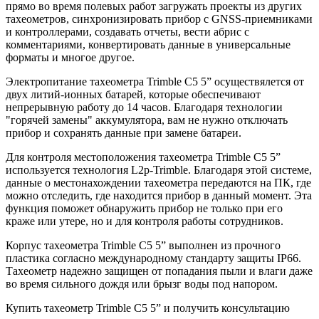
прямо во время полевых работ загружать проекты из других
тахеометров, синхронизировать прибор с GNSS-приемниками
и контроллерами, создавать отчеты, вести абрис с
комментариями, конвертировать данные в универсальные
форматы и многое другое.
Электропитание тахеометра Trimble C5 5” осуществялется от
двух литий-ионных батарей, которые обеспечивают
непрерывную работу до 14 часов. Благодаря технологии
"горячей замены" аккумулятора, вам не нужно отключать
прибор и сохранять данные при замене батареи.
Для контроля местоположения тахеометра Trimble C5 5”
используется технология L2p-Trimble. Благодаря этой системе,
данные о местонахождении тахеометра передаются на ПК, где
можно отследить, где находится прибор в данный момент. Эта
функция поможет обнаружить прибор не только при его
краже или утере, но и для контроля работы сотрудников.
Корпус тахеометра Trimble C5 5” выполнен из прочного
пластика согласно международному стандарту защиты IP66.
Тахеометр надежно защищен от попадания пыли и влаги даже
во время сильного дождя или брызг воды под напором.
Купить тахеометр Trimble C5 5” и получить консультацию