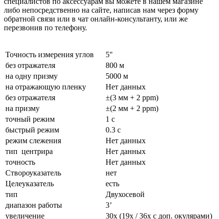
специалистов по аксессуарам вы можете в нашем магазине
либо непосредственно на сайте, написав нам через форму
обратной связи или в чат онлайн-консультанту, или же
перезвонив по телефону.
Точность измерения углов
5"
без отражателя
800 м
на одну призму
5000 м
на отражающую пленку
Нет данных
без отражателя
±(3 мм + 2 ppm)
на призму
±(2 мм + 2 ppm)
точный режим
1 с
быстрый режим
0.3 с
режим слежения
Нет данных
тип центрира
Нет данных
точность
Нет данных
Створоуказатель
нет
Целеуказатель
есть
тип
Двухосевой
диапазон работы
3’
увеличение
30х (19х / 36х с доп. окулярами)