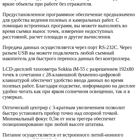
яркие объекты при работе без отражателя.
Предустановленное программное обеспечение предназначено
для удобства ведения полевых и камеральных работ. С
помощью встроенных программ, вы можете выполнять во
время съемки вынос точек, измерение недоступных
расстояний, расчет площади и другие вычисления.
Передача данных осуществляется через порт RS-232C. Через
разъем USB вы можете подключить любой съемный
накопитель для быстрого переноса данных без контроллера.
LCD-дисплей тахеометра Sokkia iM-55 с разрешением 192х80
точек в сочетании с 28-клавишной буквенно-цифровой
клавиатурой обеспечит удобство ввода данных во время
полевых работ. Благодаря подсветке, информацию на дисплее
удобно читать как при ярком солнечном освещении, так и в
сумерках.
Оптический центрир с 3-кратным увеличением позволит
быстро установить прибор точно над опорной точкой.
Минимальный фокус 0,5м от низа трегера обеспечит
позиционирование при любой высоте штатива.
Питание осуществляется от встроенного литий-ионного