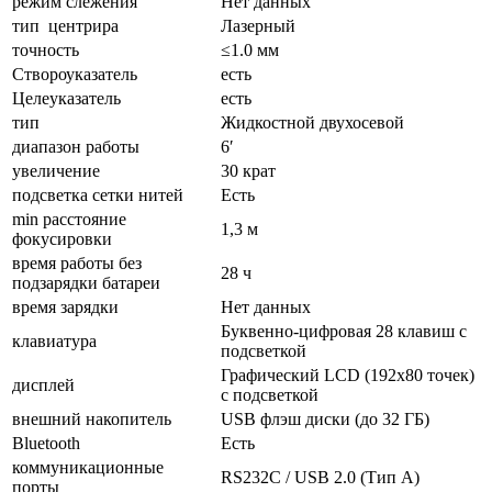
режим слежения
Нет данных
тип центрира
Лазерный
точность
≤1.0 мм
Створоуказатель
есть
Целеуказатель
есть
тип
Жидкостной двухосевой
диапазон работы
6′
увеличение
30 крат
подсветка сетки нитей
Есть
min расстояние
1,3 м
фокусировки
время работы без
28 ч
подзарядки батареи
время зарядки
Нет данных
Буквенно-цифровая 28 клавиш с
клавиатура
подсветкой
Графический LCD (192х80 точек)
дисплей
с подсветкой
внешний накопитель
USB флэш диски (до 32 ГБ)
Bluetooth
Есть
коммуникационные
RS232C / USB 2.0 (Тип А)
порты