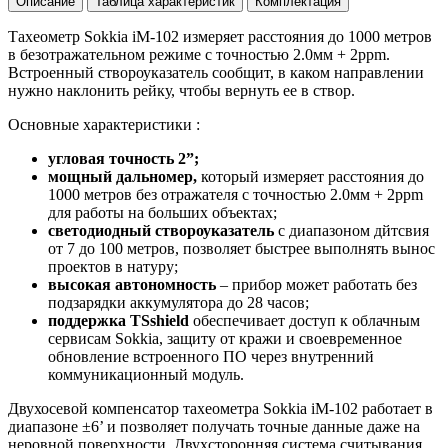
Описание
Таблица характеристик
Комплектация
Тахеометр Sokkia iM-102 измеряет расстояния до 1000 метров
в безотражательном режиме с точностью 2.0мм + 2ppm.
Встроенный створоуказатель сообщит, в каком направлении
нужно наклонить рейку, чтобы вернуть ее в створ.
Основные характеристики :
угловая точность 2”;
мощный дальномер,
который измеряет расстояния до
1000 метров без отражателя с точностью 2.0мм + 2ppm
для работы на больших объектах;
светодиодный створоуказатель
с диапазоном дйтсвия
от 7 до 100 метров, позволяет быстрее выполнять вынос
проектов в натуру;
высокая автономность
– прибор может работать без
подзарядки аккумулятора до 28 часов;
поддержка TSshield
обеспечивает доступ к облачным
сервисам Sokkia, защиту от кражи и своевременное
обновление встроенного ПО через внутренний
коммуникационный модуль.
Двухосевой компенсатор тахеометра Sokkia iM-102 работает в
диапазоне ±6’ и позволяет получать точные данные даже на
неровной поверхности. Двухсторонняя система считывания