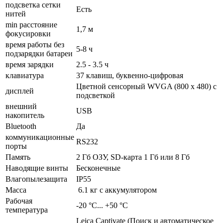
подсветка сетки
Есть
нитей
min расстояние
1,7 м
фокусировки
время работы без
5-8 ч
подзарядки батареи
время зарядки
2.5 - 3.5 ч
клавиатура
37 клавиш, буквенно-цифровая
Цветной сенсорный WVGA (800 x 480) с
дисплей
подсветкой
внешний
USB
накопитель
Bluetooth
Да
коммуникационные
RS232
порты
Память
2 Гб ОЗУ, SD-карта 1 Гб или 8 Гб
Наводящие винты
Бесконечные
Влагопылезащита
IP55
Масса
6.1 кг с аккумулятором
Рабочая
-20 °С... +50 °С
температура
Leica Captivate (Поиск и автоматическое