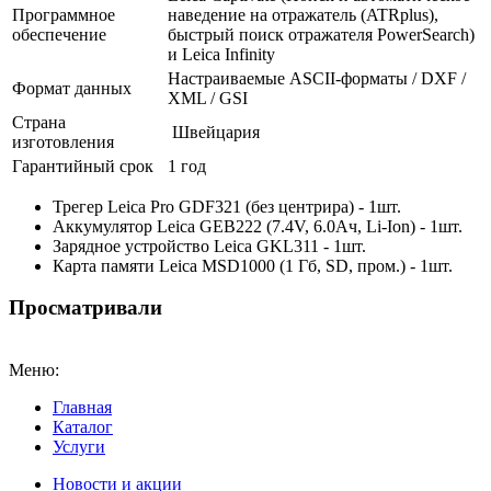
Программное
наведение на отражатель (ATRplus),
обеспечение
быстрый поиск отражателя PowerSearch)
и Leica Infinity
Настраиваемые ASCII-форматы / DXF /
Формат данных
XML / GSI
Страна
Швейцария
изготовления
Гарантийный срок
1 год
Трегер Leica Pro GDF321 (без центрира) - 1шт.
Аккумулятор Leica GEB222 (7.4V, 6.0Aч, Li-Ion) - 1шт.
Зарядное устройство Leica GKL311 - 1шт.
Карта памяти Leica MSD1000 (1 Гб, SD, пром.) - 1шт.
Просматривали
Меню:
Главная
Каталог
Услуги
Новости и акции