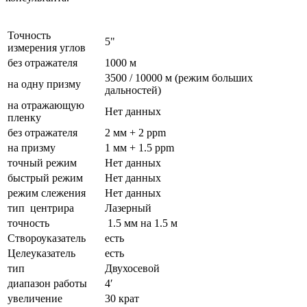
Точность
5"
измерения углов
без отражателя
1000 м
3500 / 10000 м (режим больших
на одну призму
дальностей)
на отражающую
Нет данных
пленку
без отражателя
2 мм + 2 ррm
на призму
1 мм + 1.5 ppm
точный режим
Нет данных
быстрый режим
Нет данных
режим слежения
Нет данных
тип центрира
Лазерный
точность
1.5 мм на 1.5 м
Створоуказатель
есть
Целеуказатель
есть
тип
Двухосевой
диапазон работы
4′
увеличение
30 крат