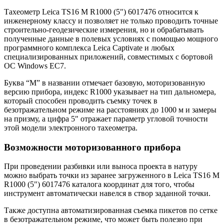
Тахеометр Leica TS16 M R1000 (5") 6017476 относится к
инженерному классу и позволяет не только проводить точные
строительно-геодезические измерения, но и обрабатывать
полученные данные в полевых условиях с помощью мощного
программного комплекса Leica Captivate и любых
специализированных приложений, совместимых с бортовой
ОС Windows EC7.
Буква “M” в названии отмечает базовую, моторизованную
версию прибора, индекс R1000 указывает на тип дальномера,
который способен проводить съемку точек в
безотражательном режиме на расстояниях до 1000 м и замеры
на призму, а цифра 5" отражает параметр угловой точности
этой модели
электронного тахеометра
.
Возможности моторизованного прибора
При проведении разбивки или выноса проекта в натуру
можно выбрать точки из заранее загруженного в Leica TS16 M
R1000 (5") 6017476 каталога координат для того, чтобы
инструмент автоматически навелся в створ заданной точки.
Также доступна автоматизированная съемка пикетов по сетке
в безотражательном режиме, что может быть полезно при