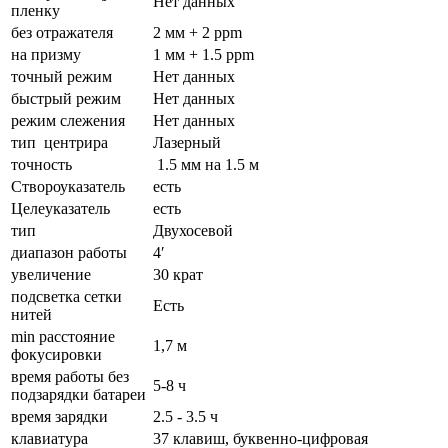
Нет данных
пленку
без отражателя
2 мм + 2 ррm
на призму
1 мм + 1.5 ppm
точный режим
Нет данных
быстрый режим
Нет данных
режим слежения
Нет данных
тип центрира
Лазерный
точность
1.5 мм на 1.5 м
Створоуказатель
есть
Целеуказатель
есть
тип
Двухосевой
диапазон работы
4′
увеличение
30 крат
подсветка сетки
Есть
нитей
min расстояние
1,7 м
фокусировки
время работы без
5-8 ч
подзарядки батареи
время зарядки
2.5 - 3.5 ч
клавиатура
37 клавиш, буквенно-цифровая