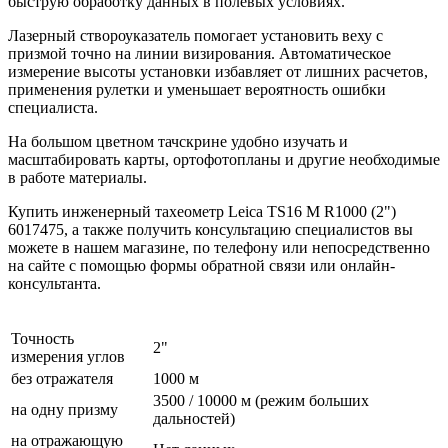
быструю обработку данных в полевых условиях.
Лазерный створоуказатель помогает установить веху с
призмой точно на линии визирования. Автоматическое
измерение высоты установки избавляет от лишних расчетов,
применения рулетки и уменьшает вероятность ошибки
специалиста.
На большом цветном тачскрине удобно изучать и
масштабировать карты, ортофотопланы и другие необходимые
в работе материалы.
Купить инженерный тахеометр Leica TS16 M R1000 (2")
6017475, а также получить консультацию специалистов вы
можете в нашем
магазине
, по телефону или непосредственно
на сайте с помощью формы обратной связи или онлайн-
консультанта.
Точность
2"
измерения углов
без отражателя
1000 м
3500 / 10000 м (режим больших
на одну призму
дальностей)
на отражающую