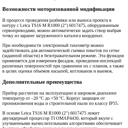
Возможности моторизованной модификации
В процессе проведения разбивки или выноса проекта в
натуру с Leica TS16 M R1000 (2") 6017475, оборудованным
сервоприводами, можно автоматически задать створ выбрав
точку из заранее загруженного каталога координат.
При необходимости
электронный тахеометр
можно
задействовать для автоматической съемки пикетов по сетке
(заданной области) в безотражательном режиме. Эта функция
применяется для измерения фасадов, проведения инспекций
различных поверхностей при сравнении их с планом, а также
в целях оценки объемов насыпей, котлованов и выемок.
Дополнительные преимущества
Прибор рассчитан на эксплуатацию в широком диапазоне
температур от –20 °C до +50 °C. Корпус защищен от
проникновения воды и строительной пыли по классу IP55.
В основе Leica TS16 M R1000 (2") 6017475 лежит
двухядерный процессор TI OMAP4430, который вкупе с
улучшенными вычислительными алгоритмами обеспечивает