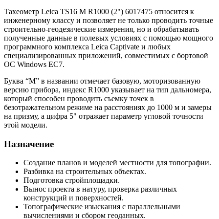
Тахеометр Leica TS16 M R1000 (2") 6017475 относится к
инженерному классу и позволяет не только проводить точные
строительно-геодезические измерения, но и обрабатывать
полученные данные в полевых условиях с помощью мощного
программного комплекса Leica Captivate и любых
специализированных приложений, совместимых с бортовой
ОС Windows EC7.
Буква “M” в названии отмечает базовую, моторизованную
версию прибора, индекс R1000 указывает на тип дальномера,
который способен проводить съемку точек в
безотражательном режиме на расстояниях до 1000 м и замеры
на призму, а цифра 5" отражает параметр угловой точности
этой модели.
Назначение
Создание планов и моделей местности для топографии.
Разбивка на строительных объектах.
Подготовка стройплощадки.
Вынос проекта в натуру, проверка различных
конструкций и поверхностей.
Топографические изыскания с параллельными
вычислениями и сбором геоданных.