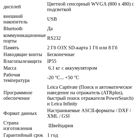
Цветной сенсорный WVGA (800 x 480) с
дисплей
подсветкой
внешний
USB
накопитель
Bluetooth
Да
коммуникационные
RS232
порты
Память
2 Гб ОЗУ, SD-карта 1 Гб или 8 Гб
Наводящие винты
Бесконечные
Влагопылезащита
IP55
Масса
6.1 кг с аккумулятором
Рабочая
-20 °С... +50 °С
температура
Leica Captivate (Поиск и автоматическое
Программное
наведение на отражатель (ATRplus),
обеспечение
быстрый поиск отражателя PowerSearch)
и Leica Infinity
Настраиваемые ASCII-форматы / DXF /
Формат данных
XML / GSI
Страна
Швейцария
изготовления
Гарантийный срок
1 год