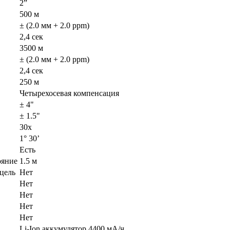
2”
500 м
± (2.0 мм + 2.0 ppm)
2,4 сек
3500 м
± (2.0 мм + 2.0 ppm)
2,4 сек
250 м
Четырехосевая компенсация
± 4"
± 1.5"
30х
1° 30’
Есть
ояние
1.5 м
цель
Нет
Нет
Нет
Нет
Нет
Li-Ion аккумулятор 4400 мА/ч