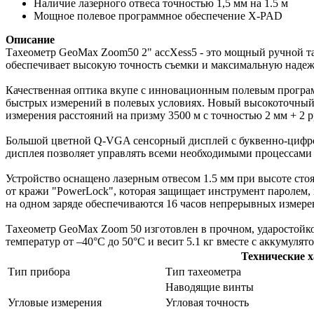
Наличие лазерного отвеса точностью 1,5 мм на 1.5 м
Мощное полевое программное обеспечение X-PAD
Описание
Тахеометр GeoMax Zoom50 2" accXess5 - это мощный ручной та
обеспечивает высокую точность съемки и максимальную надежн
Качественная оптика вкупе с инновационным полевым програ
быстрых измерений в полевых условиях. Новый высокоточный 
измерения расстояний на призму 3500 м с точностью 2 мм + 2 
Большой цветной Q-VGA сенсорный дисплей с буквенно-цифров
дисплея позволяет управлять всеми необходимыми процессами 
Устройство оснащено лазерным отвесом 1.5 мм при высоте стоя
от кражи "PowerLock", которая защищает инструмент паролем
на одном заряде обеспечиваются 16 часов непрерывных измере
Тахеометр GeoMax Zoom 50 изготовлен в прочном, ударостойко
температур от –40°C до 50°C и весит 5.1 кг вместе с аккумулят
Технические 
Тип прибора
Тип тахеометра
Наводящие винты
Угловые измерения
Угловая точность