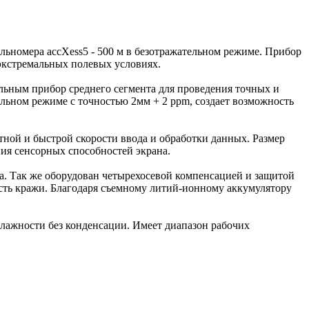
ьномера accXess5 - 500 м в безотражательном режиме. Прибор
экстремальных полевых условиях.
ным прибор среднего сегмента для проведения точных и
льном режиме с точностью 2мм + 2 ppm, создает возможность
ной и быстрой скорости ввода и обработки данных. Размер
ия сенсорных способностей экрана.
ра. Так же оборудован четырехосевой компенсацией и защитой
сть кражи. Благодаря съемному литий-ионному аккумулятору
влажности без конденсации. Имеет диапазон рабочих