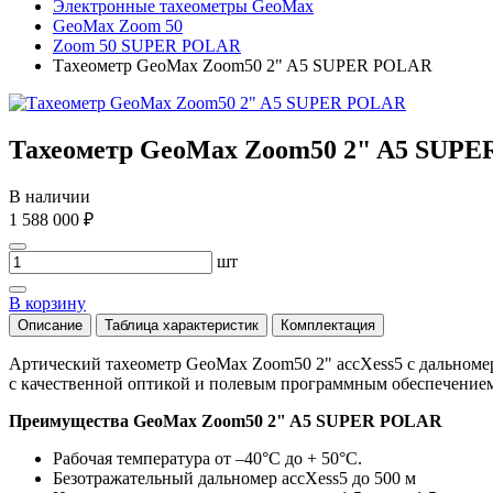
Электронные тахеометры GeoMax
GeoMax Zoom 50
Zoom 50 SUPER POLAR
Тахеометр GeoMax Zoom50 2" A5 SUPER POLAR
Тахеометр GeoMax Zoom50 2" A5 SUP
В наличии
1 588 000 ₽
шт
В корзину
Описание
Таблица характеристик
Комплектация
Артический тахеометр GeoMax Zoom50 2" accXess5 c дальномер
с качественной оптикой и полевым программным обеспечением 
Преимущества GeoMax Zoom50 2" A5 SUPER POLAR
Рабочая температура от –40°C до + 50°C.
Безотражательный дальномер accXess5 до 500 м