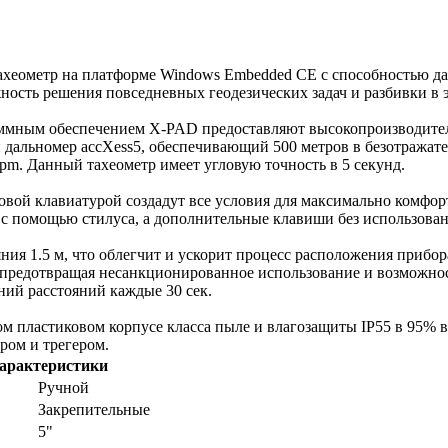
хеометр на платформе Windows Embedded CE с способностью дал
ость решения повседневных геодезических задач и разбивки в 
ммным обеспечением X-PAD предоставляют высокопроизводитель
дальномер accXess5, обеспечивающий 500 метров в безотражате
ppm. Данный тахеометр имеет угловую точность в 5 секунд.
ой клавиатурой создадут все условия для максимально комфорт
с помощью стилуса, а дополнительные клавиши без использован
ния 1.5 м, что облегчит и ускорит процесс расположения прибо
, предотвращая несанкционированное использование и возможно
ний расстояний каждые 30 сек.
м пластиковом корпусе класса пыле и влагозащиты IP55 в 95% 
ором и трегером.
характеристики
Ручной
Закрепительные
5"