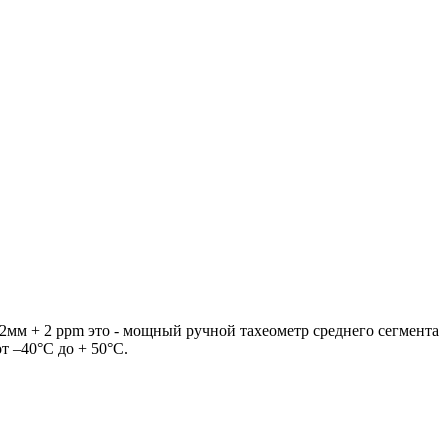
2мм + 2 ppm это - мощный ручной тахеометр среднего сегмента
т –40°C до + 50°C.