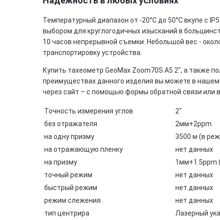
Надежность в любых условиях
Температурный диапазон от -20°C до 50°C вкупе с I
выбором для круглогодичных изысканий в большинст
10 часов непрерывной съемки. Небольшой вес - около
транспортировку устройства.
Купить тахеометр GeoMax Zoom70S A5 2", а также п
преимуществах данного изделия вы можете в наше
через сайт – с помощью формы обратной связи или 
Точность измерения углов
2"
без отражателя
2мм+2ppm
на одну призму
3500 м (в ре
на отражающую пленку
нет данных
на призму
1мм+1.5ppm (
точный режим
нет данных
быстрый режим
нет данных
режим слежения
нет данных
тип центрира
Лазерный ука