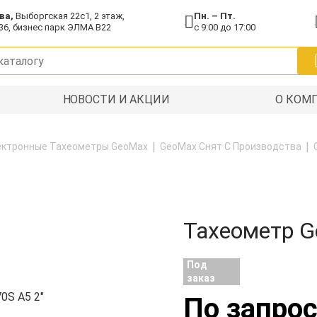
ва,
Выборгская 22с1, 2 этаж,
Пн. – Пт.
36, бизнес парк ЭЛМА В22
с 9:00 до 17:00
НОВОСТИ И АКЦИИ
О КОМ
ектронные Тахеометры GeoMax
GeoMax Снят С Производства
Тахеометр G
Под
заказ
По запрос