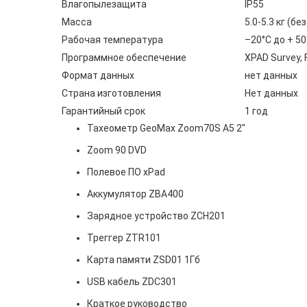
Влагопылезащита
IP55
Масса
5.0-5.3 кг (б
Рабочая температура
–20°C до + 50
Программное обеспечение
XPAD Survey, 
Формат данных
нет данных
Страна изготовления
Нет данных
Гарантийный срок
1 год
Тахеометр GeoMax Zoom70S A5 2"
Zoom 90 DVD
Полевое ПО xPad
Аккумулятор ZBA400
Зарядное устройство ZCH201
Треггер ZTR101
Карта памяти ZSD01 1Гб
USB кабель ZDC301
Краткое руководство