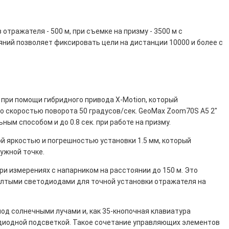
 отражателя - 500 м, при съемке на призму - 3500 м с
ний позволяет фиксировать цели на дистанции 10000 и более с
при помощи гибридного привода X-Motion, который
о скоростью поворота 50 градусов/сек. GeoMax Zoom70S A5 2"
ным способом и до 0.8 сек. при работе на призму.
й яркостью и погрешностью установки 1.5 мм, который
ужной точке.
ри измерениях с напарником на расстоянии до 150 м. Это
елтыми светодиодами для точной установки отражателя на
д солнечными лучами и, как 35-кнопочная клавиатура
диодной подсветкой. Такое сочетание управляющих элементов