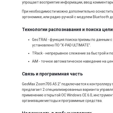
упрощает восприятие информации, ввод комментариев
При необходимости можно дополнительно оснастить
эргономике, или радио-ручкой с модулем Bluetooth 
Технологии распознавания и поиска цели
GeoTRAil - функция поиска призмы по данным с
установлено ПО “X-PAD ULTIMATE”.
TRack - непрерывное слежение за быстрой и п
AiM - точное автоматическое наведение на це
Связь и программная часть
GeoMax Zoom70S A5 2" подключается к контроллеру п
предлагает 2 специализированных варианта управля
применению открытой ОС Windows CE 6.0, инструмен
организации методы и программные средства.