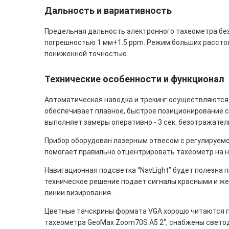
Дальность и вариативность
Предельная дальность
электронного тахеометра
без
погрешностью 1 мм+1.5 ppm. Режим больших расстоя
пониженной точностью.
Технические особенности и функционал
Автоматическая наводка и трекинг осуществляются 
обеспечивает плавное, быстрое позиционирование с
выполняет замеры оперативно - 3 сек. безотражатель
Прибор оборудован лазерным отвесом с регулируемо
помогает правильно отцентрировать тахеометр на н
Навигационная подсветка “NavLight” будет полезна п
техническое решение подает сигналы красными и ж
линии визирования .
Цветные тачскрины формата VGA хорошо читаются по
тахеометра GeoMax Zoom70S A5 2", снабжены свето