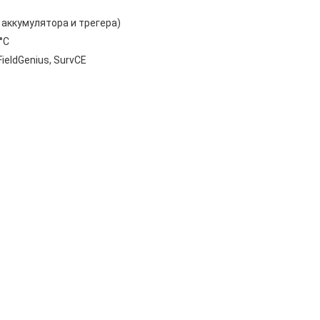
ез аккумулятора и трегера)
°C
FieldGenius, SurvCE