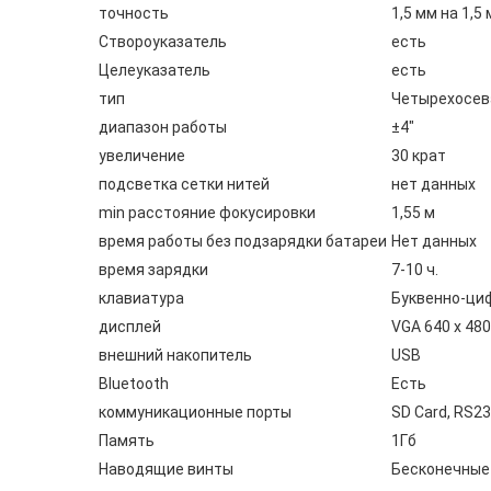
точность
1,5 мм на 1,5 
Створоуказатель
есть
Целеуказатель
есть
тип
Четырехосев
диапазон работы
±4"
увеличение
30 крат
подсветка сетки нитей
нет данных
min расстояние фокусировки
1,55 м
время работы без подзарядки батареи
Нет данных
время зарядки
7-10 ч.
клавиатура
Буквенно-циф
дисплей
VGA 640 x 48
внешний накопитель
USB
Bluetooth
Есть
коммуникационные порты
SD Card, RS2
Память
1Гб
Наводящие винты
Бесконечные