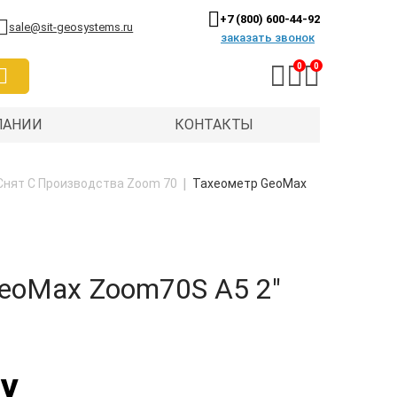
+7 (800) 600-44-92
sale@sit-geosystems.ru
заказать звонок
0
0
ПАНИИ
КОНТАКТЫ
Снят С Производства Zoom 70
Тахеометр GeoMax
eoMax Zoom70S A5 2"
у