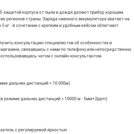
P55-защитой корпуса от пыли и дождя делают прибор хорошим
ве регионов страны. Заряда сменного аккумулятора хватает на
 5 кг - в сочетании с крепким и удобным кейсом облегчают
олучить консультацию специалистов об особенностях и
м
магазине
, связавшись с нами по телефону или непосредственно
воспользовавшись чатом с онлайн-консультантом.
жиме дальних дистанций > 10 000м)
в режиме дальних дистанций > 10000 м - 5мм+2ppm)
затель с регулируемой яркостью