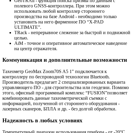
GeoTRAil - функция поиска призмы по данным с
полевого GNSS-контроллера. При этом можно
использовать любой контроллер стороннего
производства на базе Android - необходимо только
установить на него фирменное ПО “X-PAD
ULTIMATE”.
TRack - непрерывное слежение за быстрой и подвижной
целью.
AiM - точное и оперативное автоматическое наведение
на центр отражателя.
Коммуникация и дополнительные возможности
Тахеометр GeoMax Zoom70S A5 1" подключается к
контроллеру по беспроводной технологии Bluetooth.
Производитель предлагает 2 специализированных варианта
управляющего ПО - для строительства или геодезии. Помимо
этого, офисный программный комплекс “FUSION”позволяет
комбинировать данные тахеометрической съемки с
информацией, полученной от стороннего оборудования -
лазерных сканеров, БПЛА и др. - без долгой обработки.
Надежность в любых условиях
Температурный диапазон использования прибора - от -20°C