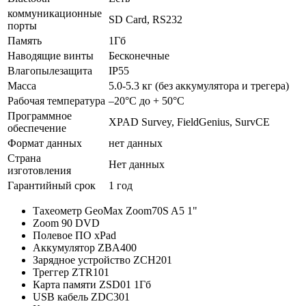
коммуникационные
SD Card, RS232
порты
Память
1Гб
Наводящие винты
Бесконечные
Влагопылезащита
IP55
Масса
5.0-5.3 кг (без аккумулятора и трегера)
Рабочая температура
–20°C до + 50°C
Программное
XPAD Survey, FieldGenius, SurvCE
обеспечение
Формат данных
нет данных
Страна
Нет данных
изготовления
Гарантийный срок
1 год
Тахеометр GeoMax Zoom70S A5 1"
Zoom 90 DVD
Полевое ПО xPad
Аккумулятор ZBA400
Зарядное устройство ZCH201
Треггер ZTR101
Карта памяти ZSD01 1Гб
USB кабель ZDC301