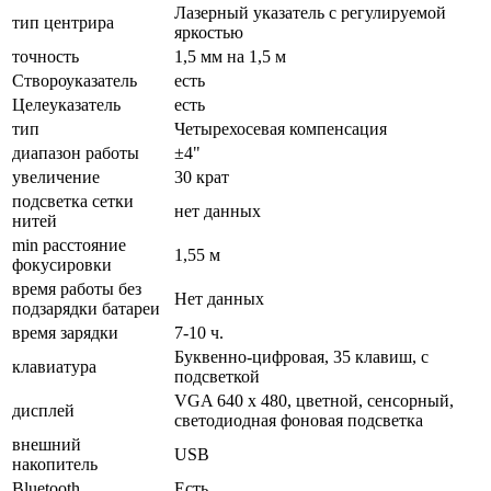
Лазерный указатель с регулируемой
тип центрира
яркостью
точность
1,5 мм на 1,5 м
Створоуказатель
есть
Целеуказатель
есть
тип
Четырехосевая компенсация
диапазон работы
±4"
увеличение
30 крат
подсветка сетки
нет данных
нитей
min расстояние
1,55 м
фокусировки
время работы без
Нет данных
подзарядки батареи
время зарядки
7-10 ч.
Буквенно-цифровая, 35 клавиш, с
клавиатура
подсветкой
VGA 640 x 480, цветной, сенсорный,
дисплей
светодиодная фоновая подсветка
внешний
USB
накопитель
Bluetooth
Есть