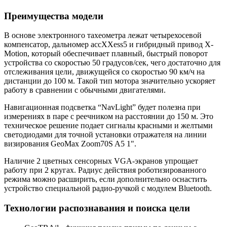
Преимущества модели
В основе
электронного тахеометра
лежат четырехосевой
компенсатор, дальномер accXXess5 и гибридный привод X-
Motion, который обеспечивает плавный, быстрый поворот
устройства со скоростью 50 градусов/сек, чего достаточно для
отслеживания цели, движущейся со скоростью 90 км/ч на
дистанции до 100 м. Такой тип мотора значительно ускоряет
работу в сравнении с обычными двигателями.
Навигационная подсветка “NavLight” будет полезна при
измерениях в паре с реечником на расстоянии до 150 м. Это
техническое решение подает сигналы красными и желтыми
светодиодами для точной установки отражателя на линии
визирования GeoMax Zoom70S A5 1".
Наличие 2 цветных сенсорных VGA-экранов упрощает
работу при 2 кругах. Радиус действия роботизированного
режима можно расширить, если дополнительно оснастить
устройство специальной радио-ручкой с модулем Bluetooth.
Технологии распознавания и поиска цели