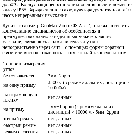
до 50°C. Корпус защищен от проникновения пыли и дождя по
классу IP55. Заряда сменного аккумулятора достаточно для 10
часов непрерывных изысканий.
Купить тахеометр GeoMax Zoom70S A5 1", а также получить
консультацию специалистов об особенностях и
преимуществах данного изделия вы можете в нашем
магазине
, связавшись с нами по телефону или
непосредственно через сайт – с помощью формы обратной
связи или воспользовавшись чатом с онлайн-консультантом.
Точность измерения
1"
углов
без отражателя
2мм+2ppm
3500 м (в режиме дальних дистанций >
на одну призму
10 000м)
на отражающую
нет данных
пленку
1мм+1.5ppm (в режиме дальних
на призму
дистанций > 10000 м - 5мм+2ppm)
точный режим
нет данных
быстрый режим
нет данных
режим слежения
нет данных