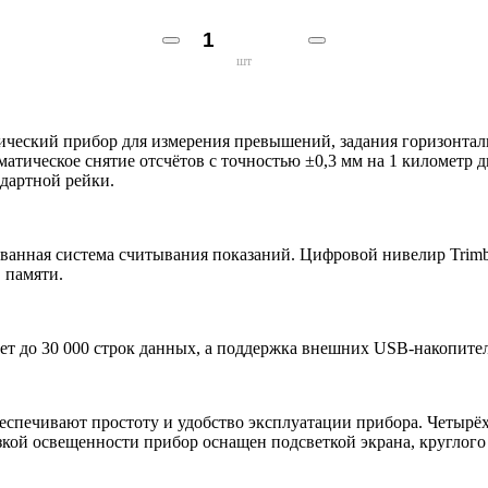
шт
езический прибор для измерения превышений, задания горизонт
оматическое снятие отсчётов с точностью ±0,3 мм на 1 километр
дартной рейки.
ванная система считывания показаний. Цифровой нивелир Trimbl
в памяти.
ет до 30 000 строк данных, а поддержка внешних USB-накопител
еспечивают простоту и удобство эксплуатации прибора. Четыр
кой освещенности прибор оснащен подсветкой экрана, круглого 