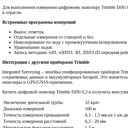
Для выполнения измерения цифровому нивелиру Trimble DiNi 0
в отрасли.
Встроенные программы измерений
Вынос отметок.
Отдельные измерения со станцией и без.
Нивелирование по ходу с промежуточным визированием 
Уравнивание ходов.
Запись методами чЗП, чЗППЗ, ЗП, ЗППЗ (П-передняя рейка
Интеграция с другими приборами Trimble
Integrated Surveying – линейка унифицированных приборов Tri
сохраняемых данных и аккумуляторных батарей. Это значитель
нивелиры
и GPS/GNSS-приемники.
Купить цифровой нивелир Trimble DiNi 0,3 и получить консуль
Увеличение зрительной трубы
32 крат
Диапазон измерений
100 м
Точность измерения превышений
0,3 - 1,5 мм на 1 км 
Точность измерения расстояний
0,3 - 20 мм
Минимальное фокусное расстояние
1,3 м