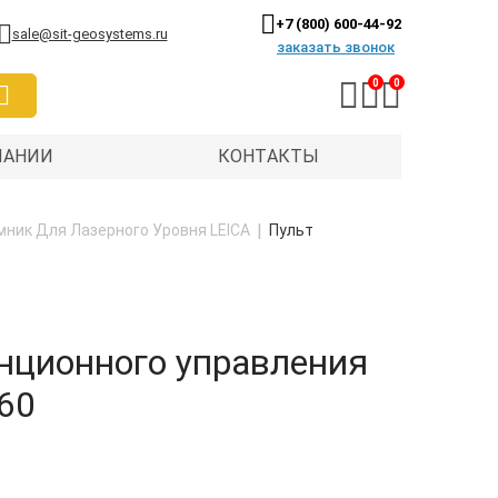
+7 (800) 600-44-92
sale@sit-geosystems.ru
заказать звонок
0
0
ПАНИИ
КОНТАКТЫ
мник Для Лазерного Уровня LEICA
Пульт
нционного управления
60