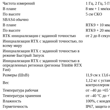
Частота измерений
1 Гц, 2 Гц, 5 
В плане
8 мм + 1 мм/
По высоте
5 см СКО
SBAS4 обычно
В плане
RTK9 + 10 м
По высоте
RTK9 + 20 м
RTK инициализация с заданной точностью
от 2 до 8 секу
Инициализация RTX с заданной точностью, по
всему миру
Инициализация RTX с заданной точностью в
режиме Быстрый Запуск
Инициализация RTX с заданной точностью в
определенных регионах (регионы Trimble RTX
Fast)
Размеры (ШхВ)
11,9 см x 13,6
1,12 кг с уст
Вес
контроллером 
Температура рабочая
от –40 до +65 
Температура хранения
от –40 °C до +
Влажность
100%, с конде
Герметичность
IP67, защита 