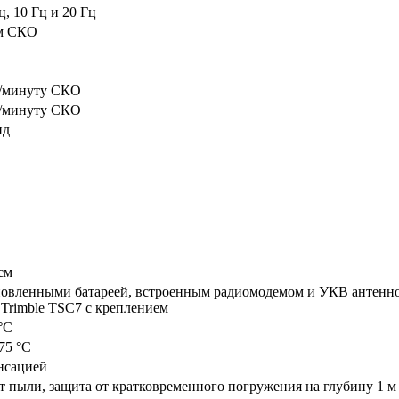
Гц, 10 Гц и 20 Гц
км СКО
м/минуту СКО
м/минуту СКО
нд
 см
ановленными батареей, встроенным радиомодемом и УКВ антенной
Trimble TSC7 с креплением
°C
75 °C
нсацией
от пыли, защита от кратковременного погружения на глубину 1 м