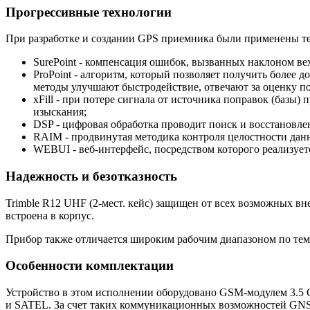
Прогрессивные технологии
При разработке и создании
GPS приемника
были применены те
SurePoint - компенсация ошибок, вызванных наклоном ве
ProPoint - алгоритм, который позволяет получить более
методы улучшают быстродействие, отвечают за оценку п
xFill - при потере сигнала от источника поправок (базы)
изыскания;
DSP - цифровая обработка проводит поиск и восстановл
RAIM - продвинутая методика контроля целостности дан
WEBUI - веб-интерфейс, посредством которого реализует
Надежность и безотказность
Trimble R12 UHF (2-мест. кейс) защищен от всех возможных в
встроена в корпус.
Прибор также отличается широким рабочим диапазоном по темпе
Особенности комплектации
Устройство в этом исполнении оборудовано GSM-модулем 3.5 G 
и SATEL. За счет таких коммуникационных возможностей GNSS