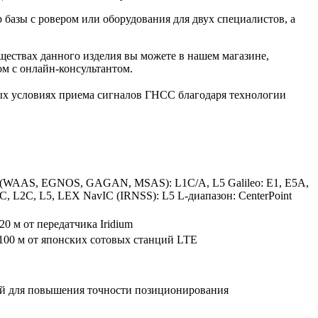
базы с ровером или оборудования для двух специалистов, а
уществах данного изделия вы можете в нашем
магазине
,
ом с онлайн-консультантом.
ных условиях приема сигналов ГНСС благодаря технологии
 (WAAS, EGNOS, GAGAN, MSAS): L1C/A, L5 Galileo: E1, E5A,
, L2C, L5, LEX NavIC (IRNSS): L5 L-диапазон: CenterPoint
0 м от передатчика Iridium
 100 м от японских сотовых станций LTE
ий для повышения точности позиционирования