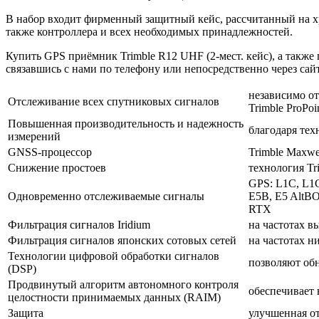
В набор входит фирменный защитный кейс, рассчитанный на хр
также контроллера и всех необходимых принадлежностей.
Купить GPS приёмник Trimble R12 UHF (2-мест. кейс), а такж
связавшись с нами по телефону или непосредственно через са
независимо от
Отслеживание всех спутниковых сигналов
Trimble ProPoi
Повышенная производительность и надежность
благодаря тех
измерений
GNSS-процессор
Trimble Maxwe
Снижение простоев
технология Tri
GPS: L1C, L1
Одновременно отслеживаемые сигналы
E5B, E5 AltBO
RTX
Фильтрация сигналов Iridium
на частотах в
Фильтрация сигналов японских сотовых сетей
на частотах н
Технологии цифровой обработки сигналов
позволяют об
(DSP)
Продвинутый алгоритм автономного контроля
обеспечивает
целостности принимаемых данных (RAIM)
Защита
улучшенная о