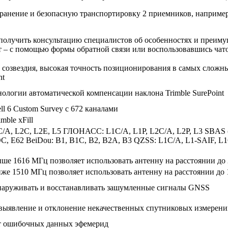
анение и безопасную транспортировку 2 приемников, например 
е получить консультацию специалистов об особенностях и преим
йт – с помощью формы обратной связи или воспользовавшись чат
 созвездия, высокая точность позиционирования в самых слож
nt
нологии автоматической компенсации наклона Trimble SurePoint
ll 6 Custom Survey с 672 каналами
mble xFill
C/A, L2C, L2E, L5 ГЛОНАСС: L1C/A, L1P, L2C/A, L2P, L3 SBAS
C, E62 BeiDou: B1, B1C, B2, B2A, B3 QZSS: L1C/A, L1-SAIF, L1C
ыше 1616 МГц позволяет использовать антенну на расстоянии до 2
иже 1510 МГц позволяет использовать антенну на расстоянии до
наруживать и восстанавливать зашумленные сигналы GNSS
 выявление и отклонение некачественных спутниковых измерен
т ошибочных данных эфемерид