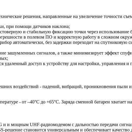
хнические решения, направленные на увеличение точности съе
хи, при помощи датчиков наклона;
 достоверную и стабильную фиксацию точки через использование
огрешности в полевом ПО и корректную работу в сложном окру
 прибор автоматически, без задержки переходит на спутниковую 
ение зашумленных сигналов, а также минимизирует эффект спуфи
ных;
ся удаленный доступ к устройству для настройки, управления и 
нешних воздействий - падений, вибраций, проникновения пыли 
ратуре - от –40°C до +65°C. Заряда сменной батареи хватает на
и и мощным UHF-радиомодемом с дальностью передачи сигнала до
-решение становится универсальным и обеспечивает качество д