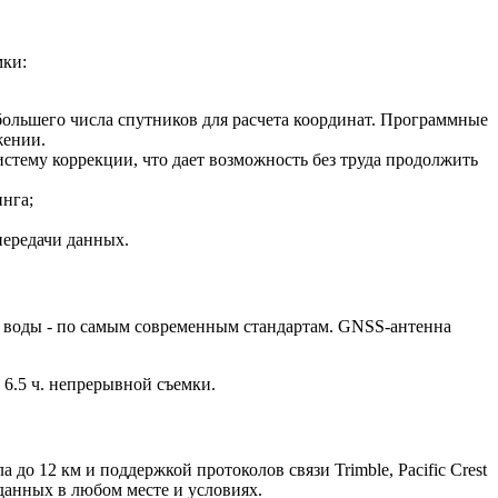
мки:
 большего числа спутников для расчета координат. Программные
жении.
систему коррекции, что дает возможность без труда продолжить
нга;
передачи данных.
и воды - по самым современным стандартам. GNSS-антенна
 6.5 ч. непрерывной съемки.
 12 км и поддержкой протоколов связи Trimble, Pacific Crest
анных в любом месте и условиях.