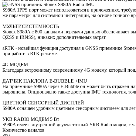
S980A 1PPS порт может использоваться в приложениях, требу
же параметры для системной интеграции, на основе точного в
МУЛЬТИСИСТЕМНОСТЬ
Stonex S980A с 800 каналами передачи данных обеспечивает
QZSS и IRNSS), никаких дополнительных затрат.
aRTK - новейшая функция доступная в GNSS приемнике Stonex, 
при работе в RTK режиме.
4G МОДЕМ
Благодаря встроенному современному 4G модему, который подд
ДАТЧИК НАКЛОНА E-BUBBLE +IMU
На приемнике S980A через E-Bubble он может быть отражен нап
выровнена. Опционально также доступна IMU технология, толь
ЦВЕТНОЙ СЕНСОРНЫЙ ДИСПЛЕЙ
S980A оснащен удобным цветным сенсорным дисплеем для лег
УКВ RADIO МОДЕМ 5 Вт
S980A имеет внутренний двухчастотный УКВ Radio модем, с ч
Количество каналов
800