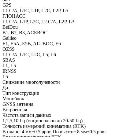
GPS
L1 C/A, L1C, L1P, L2C, L2P, L5
ГЛОНАСС
L1 C/A, L1P, L2C, L2 C/A, L2P, L3
BeiDou
B1, B2, B3, ACEBOC
Galileo
E1, E5A, E5B, ALTBOC, E6
QZSS
L1 C/A, L1C, L2C, L5, L6
SBAS
L1, L5
IRNSS
L5
Снижение многолучевости
Да
Тип конструкции
Моноблок
GNSS антенна
Встроенная
Частота записи данных
1,2,5,10 Гц (опционально до 20-50 Гц)
Точность измерений кинематика (RTK)
В плане: 4 мм+0.5 ppm; По высоте: 8 мм+0.5 ppm