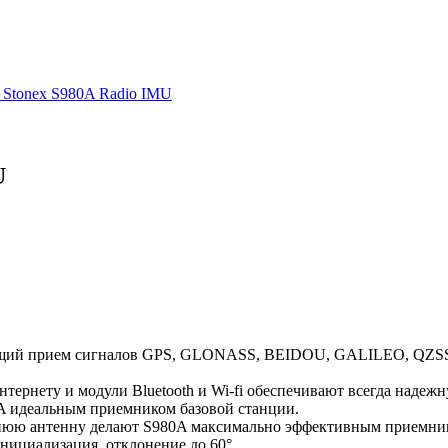
U
ющий прием сигналов GPS, GLONASS, BEIDOU, GALILEO, QZSS
ернету и модули Bluetooth и Wi-fi обеспечивают всегда надежн
A идеальным приемником базовой станции.
юю антенну делают S980A максимально эффективным приемнико
нициализация, отклонение до 60°.