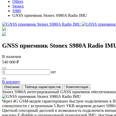
Others
Stonex
S980
GNSS приемник Stonex S980A Radio IMU
GNSS приемник Stonex S980A Radio IM
В наличии
540 000 ₽
шт
В корзину
Описание
Таблица характеристик
Комплектация
Stonex S980A интегрированный GNSS приемник обеспечива
Через 4G GSM-модем гарантировано быстрое подключение к Инт
совокупности с встроенным 5 Ватт УКВ модемом делают S980
Цветной сенсорный дисплей и возможность подключить внешн
наклона E-Bubble и опциональной технологией IMU: быстрая и