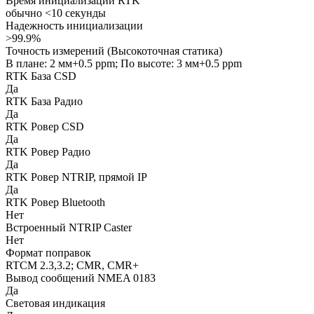
Время инициализации RTK
обычно <10 секунды
Надежность инициализации
>99.9%
Точность измерений (Высокоточная статика)
В плане: 2 мм+0.5 ppm; По высоте: 3 мм+0.5 ppm
RTK База CSD
Да
RTK База Радио
Да
RTK Ровер CSD
Да
RTK Ровер Радио
Да
RTK Ровер NTRIP, прямой IP
Да
RTK Ровер Bluetooth
Нет
Встроенный NTRIP Caster
Нет
Формат поправок
RTCM 2.3,3.2; CMR, CMR+
Вывод сообщений NMEA 0183
Да
Световая индикация