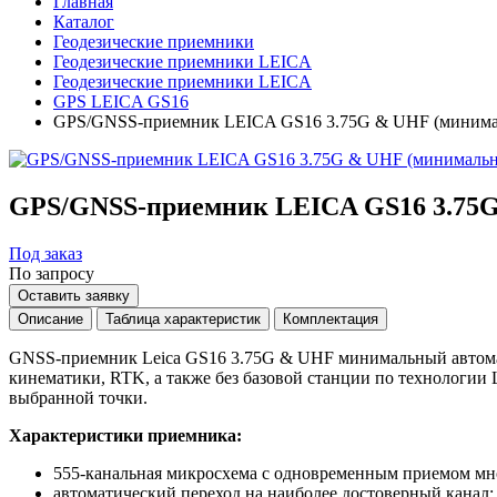
Главная
Каталог
Геодезические приемники
Геодезические приемники LEICA
Геодезические приемники LEICA
GPS LEICA GS16
GPS/GNSS-приемник LEICA GS16 3.75G & UHF (миним
GPS/GNSS-приемник LEICA GS16 3.75
Под заказ
По запросу
Оставить заявку
Описание
Таблица характеристик
Комплектация
GNSS-приемник Leica GS16 3.75G & UHF минимальный автомати
кинематики, RTK, а также без базовой станции по технологии 
выбранной точки.
Характеристики приемника:
555-канальная микросхема с одновременным приемом мн
автоматический переход на наиболее достоверный канал;