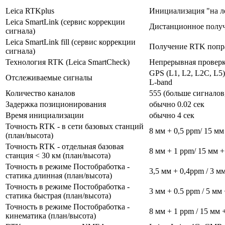
Leica RTKplus
Инициализация "на лет
Leica SmartLink (сервис коррекции
Дистанционное получ
сигнала)
Leica SmartLink fill (сервис коррекции
Получение RTK поправ
сигнала)
Технология RTK (Leica SmartCheck)
Непрерывная проверк
GPS (L1, L2, L2C, L5
Отслеживаемые сигналы
L-band
Количество каналов
555 (больше сигналов
Задержка позиционирования
обычно 0.02 сек
Время инициализации
обычно 4 сек
Точность RTK - в сети базовых станций
8 мм + 0,5 ppm/ 15 мм
(план/высота)
Точность RTK - отдельная базовая
8 мм + 1 ppm/ 15 мм +
станция < 30 км (план/высота)
Точность в режиме Постобработка -
3,5 мм + 0,4ppm / 3 м
статика длинная (план/высота)
Точность в режиме Постобработка -
3 мм + 0.5 ppm / 5 мм
статика быстрая (план/высота)
Точность в режиме Постобработка -
8 мм + 1 ppm / 15 мм 
кинематика (план/высота)