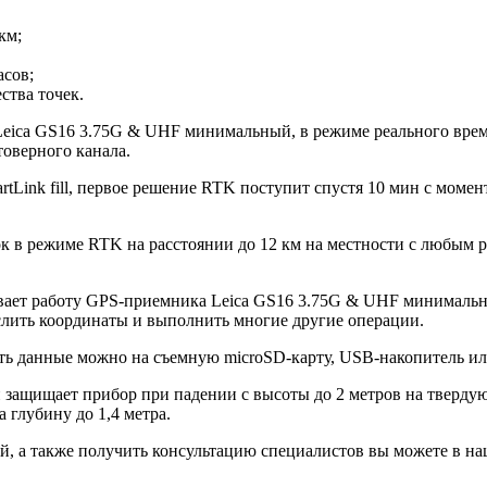
км;
асов;
ства точек.
Leica GS16 3.75G & UHF минимальный, в режиме реального врем
товерного канала.
rtLink fill, первое решение RTK поступит спустя 10 мин с моме
 в режиме RTK на расстоянии до 12 км на местности с любым 
чивает работу GPS-приемника Leica GS16 3.75G & UHF минималь
слить координаты и выполнить многие другие операции.
ть данные можно на съемную microSD-карту, USB-накопитель или
защищает прибор при падении с высоты до 2 метров на твердую
 глубину до 1,4 метра.
 а также получить консультацию специалистов вы можете в н