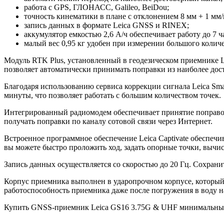
работа с GPS, ГЛОНАСС, Galileo, BeiDou;
точность кинематики в плане с отклонением 8 мм + 1 мм/
запись данных в формате Leica GNSS и RINEX;
аккумулятор емкостью 2,6 А/ч обеспечивает работу до 7 ч
малый вес 0,95 кг удобен при измерении большого количе
Модуль RTK Plus, установленный в геодезическом приемнике 
позволяет автоматически принимать поправки из наиболее дос
Благодаря использованию сервиса коррекции сигнала Leica Sma
минуты, что позволяет работать с большим количеством точек.
Интегрированный радиомодем обеспечивает принятие поправок
получать поправки по каналу сотовой связи через Интернет.
Встроенное программное обеспечение Leica Captivate обеспе
вы можете быстро проложить ход, задать опорные точки, вычи
Запись данных осуществляется со скоростью до 20 Гц. Сохрани
Корпус приемника выполнен в ударопрочном корпусе, который 
работоспособность приемника даже после погружения в воду на
Купить GNSS-приемник Leica GS16 3.75G & UHF минимальный,