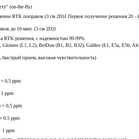
у" (on-the-fly)
ение RTK поправок (3 см 2D)1 Первое получение решения 20 - 
ок до 10 мин. (3 см 2D)1
а RTK решения, с надежностью 99.99%
), Glonass (L1, L2), BeiDou (B1, B2, B32), Galileo (E1, E5a, 
, быстрый прием, высокая чувствительность)
 + 0,5 ppm
 1 ppm
м + 0,5 ppm
 + 0.5 ppm
+ 1 ppm