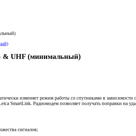
альный)
G & UHF (минимальный)
чески изменяет режим работы со спутниками в зависимости от
Leica SmartLink. Радиомодем позволяет получать поправки на уд
ожества сигналов;