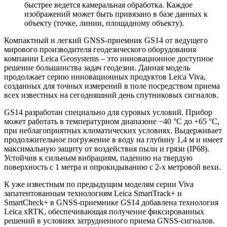
быстрее ведется камеральная обработка. Каждое
изображений может быть привязано в базе данных к
объекту (точке, линии, площадному объекту).
Компактный и легкий GNSS-приемник GS14 от ведущего
мирового производителя геодезического оборудования
компании Leica Geosystems – это инновационное доступное
решение большинства задач геодезии. Данная модель
продолжает серию инновационных продуктов Leica Viva,
созданных для точных измерений в поле посредством приема
всех известных на сегодняшний день спутниковых сигналов.
GS14 разработан специально для суровых условий. Прибор
может работать в температурном диапазоне −40 °C до +65 °C,
при неблагоприятных климатических условиях. Выдерживает
продолжительное погружение в воду на глубину 1,4 м и имеет
максимальную защиту от воздействия пыли и грязи (IP68).
Устойчив к сильным вибрациям, падению на твердую
поверхность с 1 метра и опрокидыванию с 2-х метровой вехи.
К уже известным по предыдущим моделям серии Viva
запатентованным технологиям Leica SmartTrack+ и
SmartCheck+ в GNSS-приемнике GS14 добавлена технология
Leica xRTK, обеспечивающая получение фиксированных
решений в условиях затрудненного приема GNSS-сигналов.