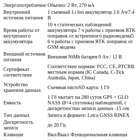
Энергопотребление
Обычно: 2 Вт, 270 мА
Внутренний
1 съемный Li Ion аккумулятор 2.6 Ач/7.4
источник питания
В
10 ч статических наблюдений
Время работы от
аккумулятора 7 ч работы с приемом RTK
внутреннего
поправок от встроенного радиомодема5
аккумулятора
6 ч работы с приемом RTK поправок от
GSM модема
Внешний источник
Внешняя NiMh батарея 9 Ач / 12 В
питания
Соответствие нормам: FCC, СЕ, PTCRB
Сертификат
местным нормам (IC Canada, С-Tick
соответствия
Australia, Japan, China)
Устройство
Съемная microSD карта: 1 Гб
хранения данных
1 Гб хватает на 280 суток GPS + GLO
Емкость
NASS (8+4 спутника) наблюдений, с
дискретностью записи данных -15 сек
Тип данных
Запись в формате: Leica GNSS RINEX
Дискретность
до 20 Гц
записи
Клавиши
Вкп/Выкл Функциональная клавиша