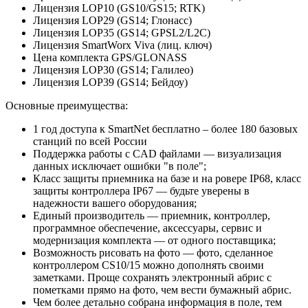
Лицензия LOP10 (GS10/GS15; RTK)
Лицензия LOP29 (GS14; Глонасс)
Лицензия LOP35 (GS14; GPSL2/L2C)
Лицензия SmartWorx Viva (лиц. ключ)
Цена комплекта GPS/GLONASS
Лицензия LOP30 (GS14; Галилео)
Лицензия LOP39 (GS14; Бейдоу)
Основные преимущества:
1 год доступа к SmartNet бесплатно – более 180 базовых
станций по всей России
Поддержка работы с CAD файлами — визуализация
данных исключает ошибки "в поле";
Класс защиты приемника на базе и на ровере IP68, класс
защиты контроллера IP67 — будьте уверены в
надежности вашего оборудования;
Единый производитель — приемник, контроллер,
программное обеспечение, аксессуары, сервис и
модернизация комплекта — от одного поставщика;
Возможность рисовать на фото — фото, сделанное
контроллером CS10/15 можно дополнять своими
заметками. Проще сохранять электронный абрис с
пометками прямо на фото, чем вести бумажный абрис.
Чем более детально собрана информация в поле, тем