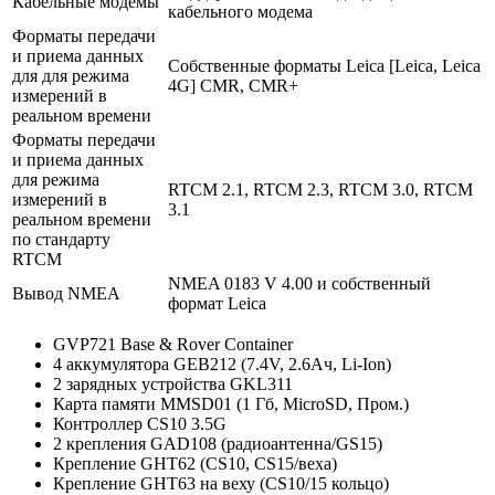
Кабельные модемы
кабельного модема
Форматы передачи
и приема данных
Собственные форматы Leica [Leica, Leica
для для режима
4G] CMR, CMR+
измерений в
реальном времени
Форматы передачи
и приема данных
для режима
RTCM 2.1, RTCM 2.3, RTCM 3.0, RTCM
измерений в
3.1
реальном времени
по стандарту
RTCM
NMEA 0183 V 4.00 и собственный
Вывод NMEA
формат Leica
GVP721 Base & Rover Container
4 аккумулятора GEB212 (7.4V, 2.6Ач, Li-Ion)
2 зарядных устройства GKL311
Карта памяти MMSD01 (1 Гб, MicroSD, Пром.)
Контроллер CS10 3.5G
2 крепления GAD108 (радиоантенна/GS15)
Крепление GHT62 (CS10, CS15/веха)
Крепление GHT63 на веху (CS10/15 кольцо)