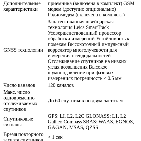
Дополнительные
приемника (включена в комплект) GSM
характеристики
модем (доступно опционально)
Радиомодем (включена в комплект)
Запатентованная швейцарская
технология Leica SmartTrack
Усовершенствованный процессор
обработки измерений Устойчивость к
помехам Высокоточный импульсный
GNSS технологии
коррелятор многолучевости для
измерения псевдодальностей
Отслеживание спутников на низких
углах возвышения Высокое
шумоподавление при фазовых
измерениях погрешность < 0.5 мм
Число каналов
120 каналов
Макс. число
одновременно
До 60 спутников по двум частотам
отслеживаемых
спутников
GPS: LI, L2, L2C GLONASS: L1, L2
Спутниковые
Galileo Compass SBAS: WAAS, EGNOS,
сигналы
GAGAN, MSAS, QZSS
Время повторного
< 1 сек
захвата спутников