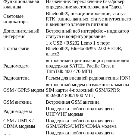
Функциональная
Назначение: переключение база/ровер
клавиша
определение местоположения "Здесь"
Bluetooth®, позиционирование, статус
Световые
RTK, запись данных, статус внутреннего
индикаторы
и внешнего элемента питания
Дополнительный
Встроенный веб интерфейс - индикатор
интерфейс
статуса и конфигурирование
1 x USB / RS232 Lemo 1 x порт
Порты связи
Bluetooth®, Bluetooth® v 2.00 + EDR,
класс2
встроенный принимающий радиомодем
Радиомодем
поддержка SATEL, Pacific Crest и
TrimTalk 400-470 МГЦ
Радиоантена
Разъем для внешней радиоантенны [QN]
встроенный модем возможность замены
GSM / GPRS модем
SIM карты 4-полосный GSM/GPRS:
850/900/1800/1900 МГЦ
GSM антенна
Встроенная GSM антенна
Поддержка любого подходящего
Радиомодемы
UHF/VHF модема
GSM / UMTS /
Поддержка любого подходящего
CDMA модемы
GSM/GPRS/UMTS/CDMA модема
Поддержка любого подходящего