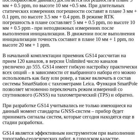
мм + 0.5 ppm, по высоте 10 мм +0.5 мм. При длительных
статических измерениях погрешности составят в плане 3 мм +
0.1 ppm, по высоте 3.5 мм + 0.4 ppm. В режиме RTK
погрешность в плане составляет 5 мм + 0.5 ppm, по высоте 10
мм + 0.5 ppm - при неподвижных измерениях после
выполнения инициализации. В движении после выполнения
инициализации точность составит в плане 10 мм + 1 ppm, по
высоте 20 мм + 1 ppm.
В начальной комплектации приемник GS14 рассчитан на
прием 120 каналов, в версии Unlimited число каналов
увеличено до 555. GS14 имеет гибкую настройку практически
всех опций – в зависимости от выбранного набора его можно
использовать как базу или ровер, а также включать в состав
системы SmartStation с тахеометрами Leica. Функция SmartPole
позволяет мгновенно переключать режим измерений со
спутникового (GNSS) на тахеометрический (TPS) и обратно.
При разработке GS14 учитывались не только имеющиеся на
данный момент стандарты GNSS-систем – прибор будет
принимать сигналы систем, которые сегодня находятся еще в
стадии разработки.
GS14 является эффективным инструментом при выполнении
топографо-геодезических работ, в городском кадастре,