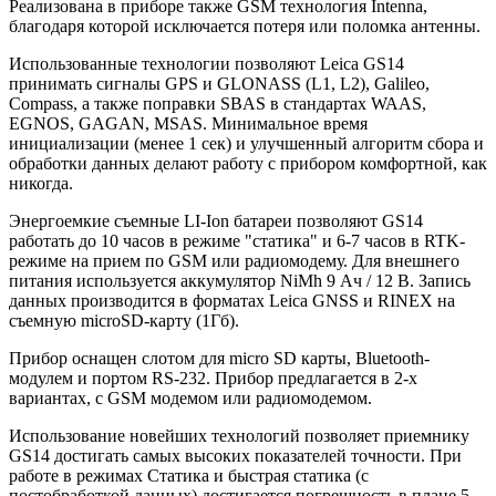
Реализована в приборе также GSM технология Intenna,
благодаря которой исключается потеря или поломка антенны.
Использованные технологии позволяют Leica GS14
принимать сигналы GPS и GLONASS (L1, L2), Galileo,
Compass, а также поправки SBAS в стандартах WAAS,
EGNOS, GAGAN, MSAS. Минимальное время
инициализации (менее 1 сек) и улучшенный алгоритм сбора и
обработки данных делают работу с прибором комфортной, как
никогда.
Энергоемкие съемные LI-Ion батареи позволяют GS14
работать до 10 часов в режиме "статика" и 6-7 часов в RTK-
режиме на прием по GSM или радиомодему. Для внешнего
питания используется аккумулятор NiMh 9 Ач / 12 В. Запись
данных производится в форматах Leica GNSS и RINEX на
съемную microSD-карту (1Гб).
Прибор оснащен слотом для micro SD карты, Bluetooth-
модулем и портом RS-232. Прибор предлагается в 2-х
вариантах, с GSM модемом или радиомодемом.
Использование новейших технологий позволяет приемнику
GS14 достигать самых высоких показателей точности. При
работе в режимах Статика и быстрая статика (с
постобработкой данных) достигается погрешность в плане 5