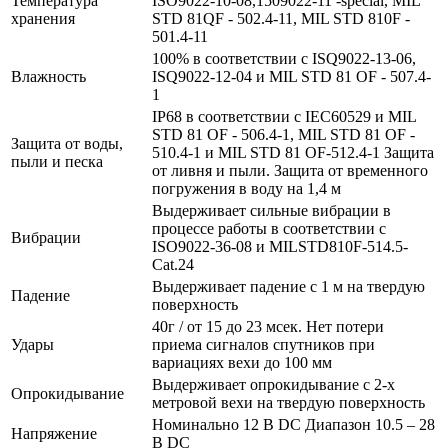
Температура
ISO9022-10-08,1509022-11 -special, MIL
хранения
STD 81QF - 502.4-11, MIL STD 810F -
501.4-11
100% в соответствии c ISQ9022-13-06,
Влажность
ISQ9022-12-04 и MIL STD 81 OF - 507.4-
1
IP68 в соответствии с IEC60529 и MIL
STD 81 OF - 506.4-1, MIL STD 81 OF -
Защита от воды,
510.4-1 и MIL STD 81 OF-512.4-1 Защита
пыли и песка
от ливня и пыли. Защита от временного
погружения в воду на 1,4 м
Выдерживает сильные вибрации в
процессе работы в соответствии с
Вибрации
ISO9022-36-08 и MILSTD810F-514.5-
Cat.24
Выдерживает падение с 1 м на твердую
Падение
поверхность
40г / от 15 до 23 мсек. Нет потери
Удары
приема сигналов спутников при
вариациях вехи до 100 мм
Выдерживает опрокидывание с 2-х
Опрокидывание
метровой вехи на твердую поверхность
Номинально 12 В DC Диапазон 10.5 – 28
Напряжение
В DC