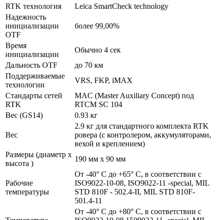
RTK технология
Leica SmartCheck technology
Надежность
инициализации
более 99,00%
OTF
Время
Обычно 4 сек
инициализации
Дальность OTF
до 70 км
Поддерживаемые
VRS, FKP, iMAX
технологии
Стандарты сетей
MAC (Master Auxiliary Concept) под
RTK
RTCM SC 104
Вес (GS14)
0.93 кг
2.9 кг для стандартного комплекта RTK
Вес
ровера (с контролером, аккумуляторами,
вехой и креплением)
Размеры (диаметр x
190 мм х 90 мм
высота )
От -40° С до +65° С, в соответствии с
Рабочие
ISO9022-10-08, ISO9022-11 -special, MIL
температуры
STD 810F - 502.4-II, MIL STD 810F-
501.4-11
От -40° С до +80° С, в соответствии с