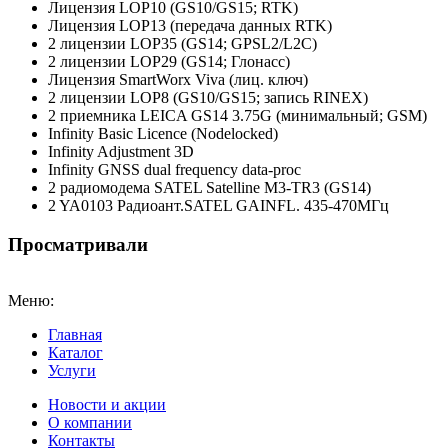
Лицензия LOP10 (GS10/GS15; RTK)
Лицензия LOP13 (передача данных RTK)
2 лицензии LOP35 (GS14; GPSL2/L2C)
2 лицензии LOP29 (GS14; Глонасс)
Лицензия SmartWorx Viva (лиц. ключ)
2 лицензии LOP8 (GS10/GS15; запись RINEX)
2 приемника LEICA GS14 3.75G (минимальный; GSM)
Infinity Basic Licence (Nodelocked)
Infinity Adjustment 3D
Infinity GNSS dual frequency data-proc
2 радиомодема SATEL Satelline M3-TR3 (GS14)
2 YA0103 Радиоант.SATEL GAINFL. 435-470МГц
Просматривали
Меню:
Главная
Каталог
Услуги
Новости и акции
О компании
Контакты