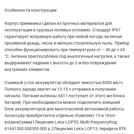
Особенности конструкции
Корпус приемника сделан из прочных материалов для
эксплуатации в суровых полевых условиях. Стандарт IP67
гарантирует исправную работу при любой погоде, включая
проливной дождь, песок и мелкую строительную пыль. Прибор
способен функционировать при температурах от – 40 до + 65
°С. Антенна приспособлена под аналогичные нагрузки, а также
выдерживает падения с высоты до 2 м без повреждения
внутренних элементов.
Съемный Li-Ion аккумулятор обладает емкостью 6000 мА/ч.
Полного заряда хватит на 13-15 ч отправки и получения
сигнала. Питание антенны AS11 поступает от этого же блока
батарей. При необходимости можно подключить внешний
блок аккумуляторов для многочасовой автономной работы.
Аксессуар приобретается отдельно.Комплект 15 в 1Кол-
воЦенаСумма1Лицензия Leica LOP53, Multi-frequencyКод:
61641300 000300 000 р.2Лицензия Leica LOP13, передача RTK