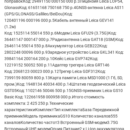
поправокКод: 29491150 000150 000 р.3Лицензия Leica LOP54,
GlonassКод: 61651168 750168 750 р.4GNSS-антенна Leica AS11
(GPS/GLONASS/Gallileo/BeiDou)Код:
120401196 000196 000 р.5Кабель антенный Leica GEV141
(1.2м)
Код: 1525114 55014 550 р.6Модем Leica GFU29 (3.75G)Код:
36441147 000147 000 р.7Радиоантенна Leica GAT18 (GSM)Код:
2646114 55014 550 р.8Аккумулятор Leica GEB222Код:
2802248 00096 000 р.9Зарядное устройство Leica GKL341 Код:
39841164 200164 200 р.10Кейс Leica GVP742Код:
12219152 50052 500 р.11Адаптер трегера Leica GRT146
Код: 2068123 00023 000 р.12Трегер Leica GDF312Код:
7399159 80059 800 р.13Карта памяти Leica MSD1000 (1 Гб, SD,
пром.)Код: 1948134 40034 400 р.14Штатив геодезический Leica
GST05Код: 1102146 50046 500 р.15GNSS-приемник Leica GS10
Basic Код: 122661958 000958 000 р.Итого стоимость
комплекта: 2 425 250 р.Технические
характеристикиКомплектТип комплектаБаза Передвижной
приемникМодель приемникаGS10 Количество каналов555
каналовКоличество частот3 Встроенный GSM-модем3.75G
Встроенный UHF-модемОпция Питание2 х Li-Ion аккумулятора