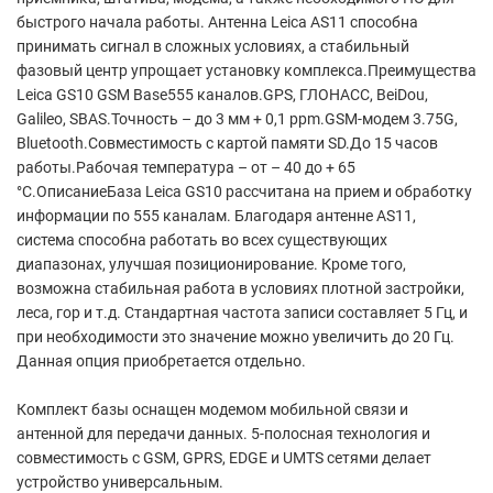
быстрого начала работы. Антенна Leica AS11 способна
принимать сигнал в сложных условиях, а стабильный
фазовый центр упрощает установку комплекса.Преимущества
Leica GS10 GSM Base555 каналов.GPS, ГЛОНАСС, BeiDou,
Galileo, SBAS.Точность – до 3 мм + 0,1 ppm.GSM-модем 3.75G,
Bluetooth.Совместимость с картой памяти SD.До 15 часов
работы.Рабочая температура – от – 40 до + 65
°С.ОписаниеБаза Leica GS10 рассчитана на прием и обработку
информации по 555 каналам. Благодаря антенне AS11,
система способна работать во всех существующих
диапазонах, улучшая позиционирование. Кроме того,
возможна стабильная работа в условиях плотной застройки,
леса, гор и т.д. Стандартная частота записи составляет 5 Гц, и
при необходимости это значение можно увеличить до 20 Гц.
Данная опция приобретается отдельно.
Комплект базы оснащен модемом мобильной связи и
антенной для передачи данных. 5-полосная технология и
совместимость с GSM, GPRS, EDGE и UMTS сетями делает
устройство универсальным.