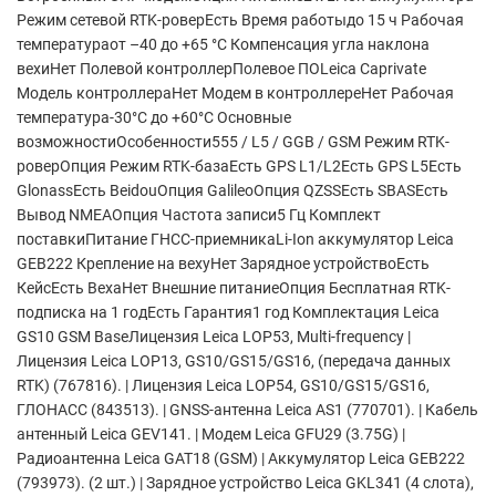
Режим сетевой RTK-роверЕсть Время работыдо 15 ч Рабочая
температураот –40 до +65 °C Компенсация угла наклона
вехиНет Полевой контроллерПолевое ПОLeica Caprivate
Модель контроллераНет Модем в контроллереНет Рабочая
температура-30°С до +60°С Основные
возможностиОсобенности555 / L5 / GGB / GSM Режим RTK-
роверОпция Режим RTK-базаЕсть GPS L1/L2Есть GPS L5Есть
GlonassЕсть BeidouОпция GalileoОпция QZSSЕсть SBASЕсть
Вывод NMEAОпция Частота записи5 Гц Комплект
поставкиПитание ГНСС-приемникаLi-Ion аккумулятор Leica
GEB222 Крепление на вехуНет Зарядное устройствоЕсть
КейсЕсть ВехаНет Внешние питаниеОпция Бесплатная RTK-
подписка на 1 годЕсть Гарантия1 год Комплектация Leica
GS10 GSM BaseЛицензия Leica LOP53, Multi-frequency |
Лицензия Leica LOP13, GS10/GS15/GS16, (передача данных
RTK) (767816). | Лицензия Leica LOP54, GS10/GS15/GS16,
ГЛОНАСС (843513). | GNSS-антенна Leica AS1 (770701). | Кабель
антенный Leica GEV141. | Модем Leica GFU29 (3.75G) |
Радиоантенна Leica GAT18 (GSM) | Аккумулятор Leica GEB222
(793973). (2 шт.) | Зарядное устройство Leica GKL341 (4 слота),