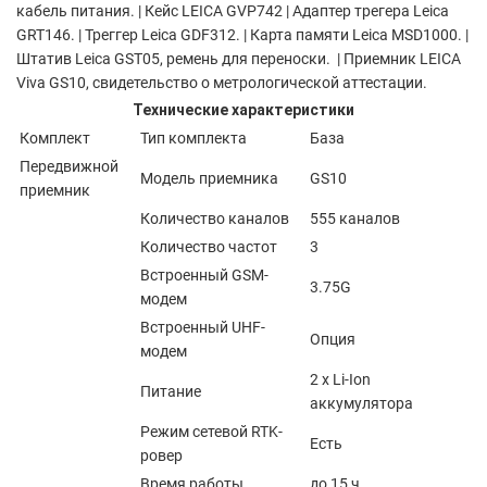
кабель питания. | Кейс LEICA GVP742 | Адаптер трегера Leica
GRT146. | Треггер Leica GDF312. | Карта памяти Leica MSD1000. |
Штатив Leica GST05, ремень для переноски. | Приемник LEICA
Viva GS10, свидетельство о метрологической аттестации.
Технические характеристики
Комплект
Тип комплекта
База
Передвижной
Модель приемника
GS10
приемник
Количество каналов
555 каналов
Количество частот
3
Встроенный GSM-
3.75G
модем
Встроенный UHF-
Опция
модем
2 х Li-Ion
Питание
аккумулятора
Режим сетевой RTK-
Есть
ровер
Время работы
до 15 ч