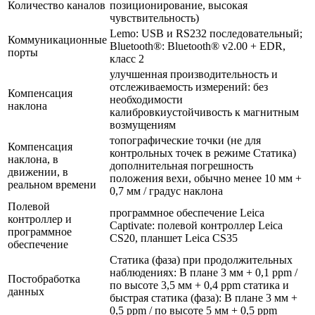
Количество каналов
позиционирование, высокая
чувствительность)
Lemo: USB и RS232 последовательный;
Коммуникационные
Bluetooth®: Bluetooth® v2.00 + EDR,
порты
класс 2
улучшенная производительность и
отслеживаемость измерений: без
Компенсация
необходимости
наклона
калибровкиустойчивость к магнитным
возмущениям
топографические точки (не для
Компенсация
контрольных точек в режиме Статика)
наклона, в
дополнительная погрешность
движении, в
положения вехи, обычно менее 10 мм +
реальном времени
0,7 мм / градус наклона
Полевой
программное обеспечение Leica
контроллер и
Captivate: полевой контроллер Leica
программное
CS20, планшет Leica CS35
обеспечение
Статика (фаза) при продолжительных
наблюдениях: В плане 3 мм + 0,1 ppm /
Постобработка
по высоте 3,5 мм + 0,4 ppm статика и
данных
быстрая статика (фаза): В плане 3 мм +
0,5 ppm / по высоте 5 мм + 0,5 ppm