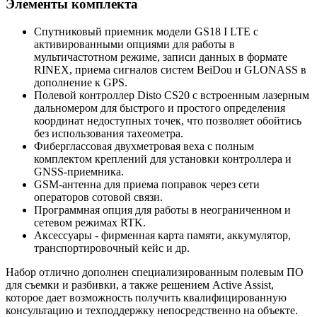
Элементы комплекта
Спутниковый приемник модели GS18 I LTE с
активированными опциями для работы в
мультичастотном режиме, записи данных в формате
RINEX, приема сигналов систем BeiDou и GLONASS в
дополнение к GPS.
Полевой контроллер Disto CS20 с встроенным лазерным
дальномером для быстрого и простого определения
координат недоступных точек, что позволяет обойтись
без использования тахеометра.
Фиберглассовая двухметровая веха с полным
комплектом креплений для установки контроллера и
GNSS-приемника
.
GSM-антенна для приема поправок через сети
операторов сотовой связи.
Программная опция для работы в неограниченном и
сетевом режимах RTK.
Аксессуары - фирменная карта памяти, аккумулятор,
транспортировочный кейс и др.
Набор отлично дополнен специализированным полевым ПО
для съемки и разбивки, а также решением Active Assist,
которое дает возможность получить квалифицированную
консультацию и техподдержку непосредственно на объекте.