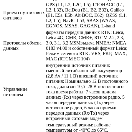
GPS (L1, L2, L2C, L5), ГЛОНАСС (L1,
L2, L32), BeiDou (B1, B2, B32), Galileo
Прием спутниковых
(E1, E5a, E5b, Alt-BOC, E62), QZSS (L1,
сигналов
L2, L5), NavIC L53, SBAS (WAAS,
EGNOS, MSAS, GAGAN), L-band
форматы передачи данных RTK: Leica,
Leica 4G, CMR, CMR+, RTCM 2.2, 2.3,
Протоколы обмена
3.0, 3.1, 3.2 MSMвыдача NMEA: NMEA
данных
0183 v4.00 и собственный формат Leica;
Режим сетевого RTK: VRS, FKP, iMAX,
MAC (RTCM SC 104)
внутренний источник питания:
сменный литий-ионный аккумулятор
(2,8 Aч / 11,1 В) внешний источник
питания: Номинально 12 В постоянного
тока, диапазон 10,5–28 В постоянного
Управление
тока время работы: 7 часов приема
питанием
данных (Rx) через встроенное радио, 5
часов передачи данных (Tx) через
встроенное радио, 6 часов приема/
передачи данных (Rx/Tx) через
встроенный сотовый модем
температурный режим: рабочие
температуры от -40°C до 65°C,