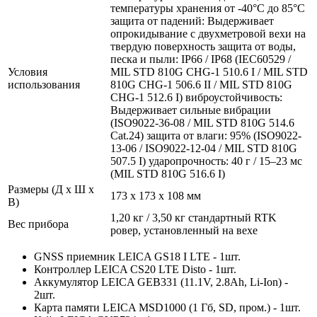
температуры хранения от -40°C до 85°C
защита от падений: Выдерживает
опрокидывание с двухметровой вехи на
твердую поверхность защита от воды,
песка и пыли: IP66 / IP68 (IEC60529 /
Условия
MIL STD 810G CHG-1 510.6 I / MIL STD
использования
810G CHG-1 506.6 II / MIL STD 810G
CHG-1 512.6 I) виброустойчивость:
Выдерживает сильные вибрации
(ISO9022-36-08 / MIL STD 810G 514.6
Cat.24) защита от влаги: 95% (ISO9022-
13-06 / ISO9022-12-04 / MIL STD 810G
507.5 I) ударопрочность: 40 г / 15–23 мс
(MIL STD 810G 516.6 I)
Размеры (Д х Ш х
173 x 173 x 108 мм
В)
1,20 кг / 3,50 кг стандартный RTK
Вес прибора
ровер, установленный на вехе
GNSS приемник LEICA GS18 I LTE - 1шт.
Контроллер LEICA CS20 LTE Disto - 1шт.
Аккумулятор LEICA GEB331 (11.1V, 2.8Ah, Li-Ion) -
2шт.
Карта памяти LEICA MSD1000 (1 Гб, SD, пром.) - 1шт.