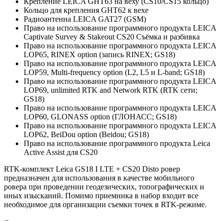
Крепление LEICA GHT63 на веху (CS10/CS15 кольцо)
Кольцо для крепления GHT62 к вехе
Радиоантенна LEICA GAT27 (GSM)
Право на использование программного продукта LEICA
Captivate Survey & Stakeout СS20 Съёмка и разбивка
Право на использование программного продукта LEICA
LOP65, RINEX option (запись RINEX; GS18)
Право на использование программного продукта LEICA
LOP59, Multi-frequency option (L2, L5 и L-band; GS18)
Право на использование программного продукта LEICA
LOP69, unlimited RTK and Network RTK (RTK сети;
GS18)
Право на использование программного продукта LEICA
LOP60, GLONASS option (ГЛОНАСС; GS18)
Право на использование программного продукта LEICA
LOP62, BeiDou option (Beidou; GS18)
Право на использование программного продукта Leica
Active Assist для CS20
RTK-комплект Leica GS18 I LTE + CS20 Disto ровер
предназначен для использования в качестве мобильного
ровера при проведении геодезических, топографических и
иных изысканий. Помимо приемника в набор входит все
необходимое для организации съемки точек в RTK-режиме.