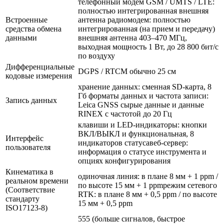
телефонный модем GSM / UMTS / LTE:
полностью интегрированная внешняя
Встроенные
антенна радиомодем: полностью
средства обмена
интегрированная (на прием и передачу)
данными
внешняя антенна 403–470 МГц,
выходная мощность 1 Вт, до 28 800 бит/с
по воздуху
Дифференциальные
DGPS / RTCM обычно 25 см
кодовые измерения
хранение данных: сменная SD-карта, 8
Гб форматы данных и частота записи:
Запись данных
Leica GNSS сырые данные и данные
RINEX с частотой до 20 Гц
клавиши и LED-индикаторы: кнопки
ВКЛ/ВЫКЛ и функциональная, 8
Интерфейс
индикаторов статусавеб-сервер:
пользователя
информация о статусе инструмента и
опциях конфигурирования
Кинематика в
одиночная линия: в плане 8 мм + 1 ppm /
реальном времени
по высоте 15 мм + 1 ppmрежим сетевого
(Соответствие
RTK: в плане 8 мм + 0,5 ppm / по высоте
стандарту
15 мм + 0,5 ppm
ISO17123-8)
555 (больше сигналов, быстрое