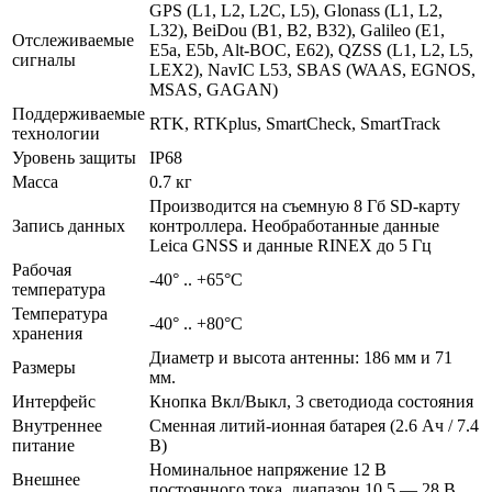
GPS (L1, L2, L2C, L5), Glonass (L1, L2,
L32), BeiDou (B1, B2, B32), Galileo (E1,
Отслеживаемые
E5a, E5b, Alt-BOC, E62), QZSS (L1, L2, L5,
сигналы
LEX2), NavIC L53, SBAS (WAAS, EGNOS,
MSAS, GAGAN)
Поддерживаемые
RTK, RTKplus, SmartCheck, SmartTrack
технологии
Уровень защиты
IP68
Масса
0.7 кг
Производится на съемную 8 Гб SD-карту
Запись данных
контроллера. Необработанные данные
Leica GNSS и данные RINEX до 5 Гц
Рабочая
-40° .. +65°С
температура
Температура
-40° .. +80°С
хранения
Диаметр и высота антенны: 186 мм и 71
Размеры
мм.
Интерфейс
Кнопка Вкл/Выкл, 3 светодиода состояния
Внутреннее
Сменная литий-ионная батарея (2.6 Ач / 7.4
питание
В)
Номинальное напряжение 12 В
Внешнее
постоянного тока, диапазон 10.5 — 28 В