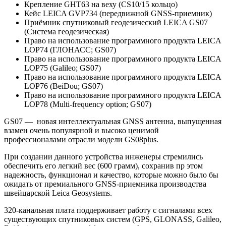
Крепление GHT63 на веху (CS10/15 кольцо)
Кейс LEICA GVP734 (передвижной GNSS-приемник)
Приёмник спутниковый геодезический LEICA GS07
(Cистема геодезическая)
Право на использование программного продукта LEICA
LOP74 (ГЛОНАСС; GS07)
Право на использование программного продукта LEICA
LOP75 (Galileo; GS07)
Право на использование программного продукта LEICA
LOP76 (BeiDou; GS07)
Право на использование программного продукта LEICA
LOP78 (Multi-frequency option; GS07)
GS07 — новая интеллектуальная GNSS антенна, выпущенная
взамен очень популярной и высоко ценимой
профессионалами отрасли модели GS08plus.
При создании данного устройства инженеры стремились
обеспечить его легкий вес (600 грамм), сохранив пр этом
надежность, функционал и качество, которые можно было бы
ожидать от премиального GNSS-приемника производства
швейцарской Leica Geosystems.
320-канальная плата поддерживает работу с сигналами всех
существующих спутниковых систем (GPS, GLONASS, Galileo,