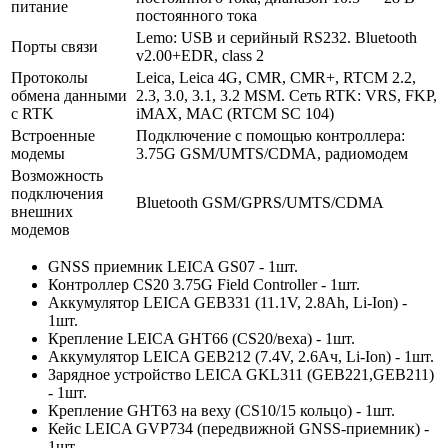
питание
постоянного тока
Lemo: USB и серийный RS232. Bluetooth
Порты связи
v2.00+EDR, class 2
Протоколы
Leica, Leica 4G, CMR, CMR+, RTCM 2.2,
обмена данными
2.3, 3.0, 3.1, 3.2 MSM. Сеть RTK: VRS, FKP,
с RTK
iMAX, MAC (RTCM SC 104)
Встроенные
Подключение с помощью контроллера:
модемы
3.75G GSM/UMTS/CDMA, радиомодем
Возможность
подключения
Bluetooth GSM/GPRS/UMTS/CDMA
внешних
модемов
GNSS приемник LEICA GS07 - 1шт.
Контроллер CS20 3.75G Field Controller - 1шт.
Аккумулятор LEICA GEB331 (11.1V, 2.8Ah, Li-Ion) -
1шт.
Крепление LEICA GHT66 (CS20/веха) - 1шт.
Аккумулятор LEICA GEB212 (7.4V, 2.6Ач, Li-Ion) - 1шт.
Зарядное устройство LEICA GKL311 (GEB221,GEB211)
- 1шт.
Крепление GHT63 на веху (CS10/15 кольцо) - 1шт.
Кейс LEICA GVP734 (передвижной GNSS-приемник) -
1шт.