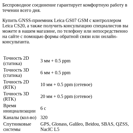
Беспроводное соединение гарантирует комфортную работу в
течении всего дня.
Купить GNSS-приемник Leica GS07 GSM с контроллером
Leica CS20, а также получить консультацию специалистов вы
можете в нашем
магазине
, по телефону или непосредственно
на сайте с помощью формы обратной связи или онлайн-
консультанта.
Точность 2D
3 мм + 0.5 ppm
(статика)
Точность 3D
6 мм + 0.5 ppm
(статика)
Точность 2D
10 мм + 0.5 ppm (сетевое)
(RTK)
Точность 3D
20 мм + 0.5 ppm (сетевое)
(RTK)
Время
6 с
инициализации
Каналы (кол-во)
320
Спутниковые
GPS, Glonass, Galileo, Beidou, SBAS, QZSS,
системы
NacIC L5