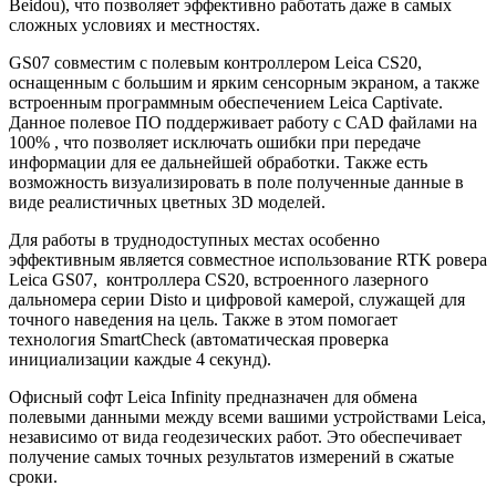
Beidou), что позволяет эффективно работать даже в самых
сложных условиях и местностях.
GS07 совместим с полевым контроллером Leica CS20,
оснащенным c большим и ярким сенсорным экраном, а также
встроенным программным обеспечением Leica Captivate.
Данное полевое ПО поддерживает работу с CAD файлами на
100% , что позволяет исключать ошибки при передаче
информации для ее дальнейшей обработки. Также есть
возможность визуализировать в поле полученные данные в
виде реалистичных цветных 3D моделей.
Для работы в труднодоступных местах особенно
эффективным является совместное использование RTK ровера
Leica GS07, контроллера СS20, встроенного лазерного
дальномера серии Disto и цифровой камерой, служащей для
точного наведения на цель. Также в этом помогает
технология SmartCheck (автоматическая проверка
инициализации каждые 4 секунд).
Офисный софт Leica Infinity предназначен для обмена
полевыми данными между всеми вашими устройствами Leica,
независимо от вида геодезических работ. Это обеспечивает
получение самых точных результатов измерений в сжатые
сроки.