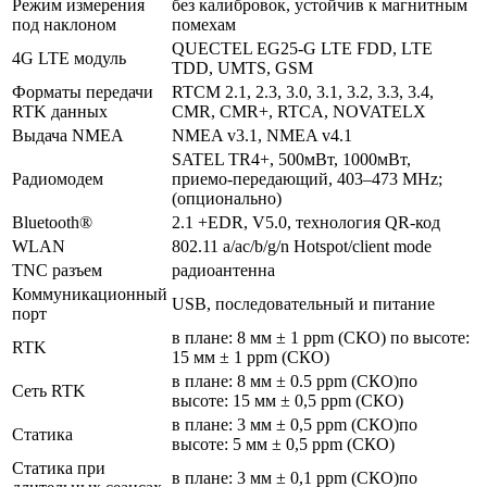
Режим измерения
без калибровок, устойчив к магнитным
под наклоном
помехам
QUECTEL EG25-G LTE FDD, LTE
4G LTE модуль
TDD, UMTS, GSM
Форматы передачи
RTCM 2.1, 2.3, 3.0, 3.1, 3.2, 3.3, 3.4,
RTK данных
CMR, CMR+, RTCA, NOVATELX
Выдача NMEA
NMEA v3.1, NMEA v4.1
SATEL TR4+, 500мВт, 1000мВт,
Радиомодем
приемо-передающий, 403–473 MHz;
(опционально)
Bluetooth®
2.1 +EDR, V5.0, технология QR-код
WLAN
802.11 a/ac/b/g/n Hotspot/client mode
TNC разъем
радиоантенна
Коммуникационный
USB, последовательный и питание
порт
в плане: 8 мм ± 1 ppm (СКО) по высоте:
RTK
15 мм ± 1 ppm (СКО)
в плане: 8 мм ± 0.5 ppm (СКО)по
Cеть RTK
высоте: 15 мм ± 0,5 ppm (СКО)
в плане: 3 мм ± 0,5 ppm (СКО)по
Статика
высоте: 5 мм ± 0,5 ppm (СКО)
Статика при
в плане: 3 мм ± 0,1 ppm (СКО)по