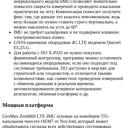
инерциального модуля (IMU) позволяет значительно
повысить скорость измерений и проводить изыскания
практически на лету. Компенсация помогает получить
фикс там, где раньше это казалось невозможным, ведь
веху больше не нужно ставить строго вертикально, а
можно наклонить на угол до 60°.
IMU не требует калибровки и не подвержен влиянию
электромагнитных помех.
GNSS-приемник
оборудован 4G LTE модемом Quectel
EG25-G.
Для работы с ПО X-PAD не нужно покупать
фирменный контроллер, программу можно установить
на имеющееся оборудование, если оно подходит под
системные требования. ПО доступно в версиях для
строителей или геодезистов, и отличается такими
возможностями, как совместное проведение измерений
с обменом данными в реальном времени,
автоматизированное резервное копирование
результатов, облачная платформа и др.
Мощная платформа
GeoMax Zenith60 LTE-IMU основан на новейшем 555-
канальном чипсете OEM7 от NovAtel, который может
обрабатывать сигналы всех действующих спутниковых