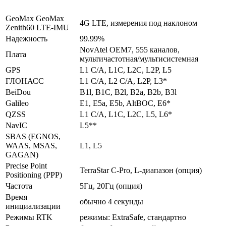
GeoMax GeoMax
4G LTE, измерения под наклоном
Zenith60 LTE-IMU
Надежность
99.99%
NovAtel OEM7, 555 каналов,
Плата
мультичастотная/мультисистемная
GPS
L1 C/A, L1C, L2C, L2P, L5
ГЛОНАСС
L1 C/A, L2 C/A, L2P, L3*
BeiDou
B1l, B1C, B2l, B2a, B2b, B3l
Galileo
E1, E5a, E5b, AltBOC, E6*
QZSS
L1 C/A, L1C, L2C, L5, L6*
NavIC
L5**
SBAS (EGNOS,
WAAS, MSAS,
L1, L5
GAGAN)
Precise Point
TerraStar C-Pro, L-диапазон (опция)
Positioning (PPP)
Частота
5Гц, 20Гц (опция)
Время
обычно 4 секунды
инициализации
Режимы RTK
режимы: ExtraSafe, стандартно