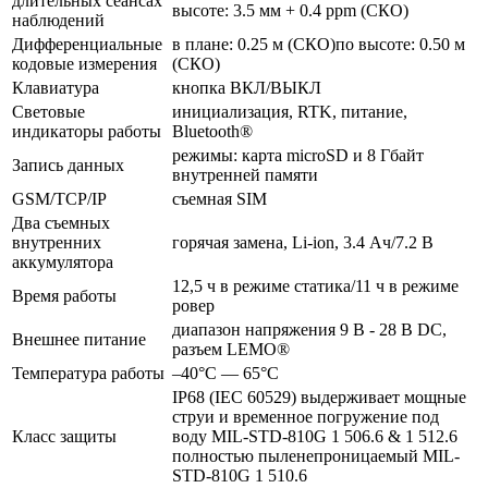
длительных сеансах
высоте: 3.5 мм + 0.4 ppm (СКО)
наблюдений
Дифференциальные
в плане: 0.25 м (СКО)по высоте: 0.50 м
кодовые измерения
(СКО)
Клавиатура
кнопка ВКЛ/ВЫКЛ
Световые
инициализация, RTK, питание,
индикаторы работы
Bluetooth®
режимы: карта microSD и 8 Гбайт
Запись данных
внутренней памяти
GSM/TCP/IP
съемная SIM
Два съемных
внутренних
горячая замена, Li-ion, 3.4 Ач/7.2 В
аккумулятора
12,5 ч в режиме статика/11 ч в режиме
Время работы
ровер
диапазон напряжения 9 В - 28 В DC,
Внешнее питание
разъем LEMO®
Температура работы
–40°C — 65°C
IP68 (IEC 60529) выдерживает мощные
струи и временное погружение под
Класс защиты
воду MIL-STD-810G 1 506.6 & 1 512.6
полностью пыленепроницаемый MIL-
STD-810G 1 510.6