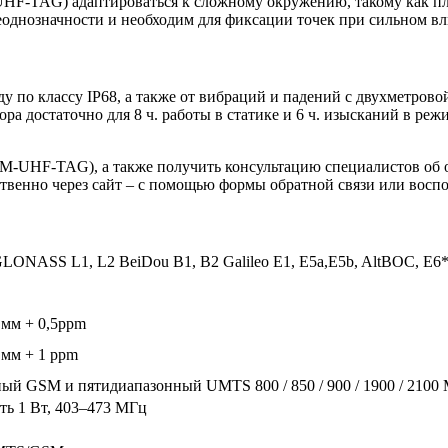
UHF-TAG) адаптироваться к сложному окружению, такому как пло
однозначности и необходим для фиксации точек при сильном в
ду по классу IP68, а также от вибраций и падений с двухметро
тора достаточно для 8 ч. работы в статике и 6 ч. изысканий в 
-UHF-TAG), а также получить консультацию специалистов об о
ственно через сайт – с помощью формы обратной связи или восп
GLONASS L1, L2 BeiDou B1, B2 Galileo E1, E5a,E5b, AltBOC
0 мм + 0,5ppm
0 мм + 1 ppm
ый GSM и пятидиапазонный UMTS 800 / 850 / 900 / 1900 / 2100
ь 1 Вт, 403–473 МГц