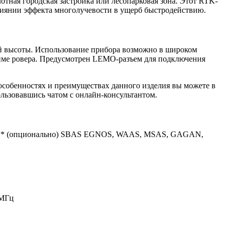
тная городская застройка или лесопарковая зона. Этот RTK-
лиянии эффекта многолучевости в ущерб быстродействию.
вой высоты. Использование прибора возможно в широком
режиме ровера. Предусмотрен LEMO-разъем для подключения
собенностях и преимуществах данного изделия вы можете в
ользовавшись чатом с онлайн-консультантом.
, E6** (опционально) SBAS EGNOS, WAAS, MSAS, GAGAN,
 MГц