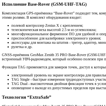
Исполнение Base-Rover (GSM-UHF-TAG)
Комплектация
GPS-приёмника
“Base-Rover” подходит тем, ком
этими ролями. В комплект оборудования входит:
полевой контроллер Zenius X с креплением;
телескопическая веха высотой 2.5 м из углеволокна;
многофункциональное фирменное ПО для удобной и опе
приспособление для калибровки электронного уровня;
аксессуары для монтажа на штатив - трегер, адаптер, мин
рулетка и др.
GNSS-приёмник GeoMax Zenith 35 PRO Base-Rover (GSM-UHF-T
встроенный УВЧ-радиомодем, который особенно полезен при п
Функция TAG применяется для замеров точек, доступ к котор
электронный уровень на экране контроллера для правиль
TAG Single - быстрые измерения труднодоступных участко
TAG Dual - высокоточная двойная фиксация точек в усло
оповещение о выходе из допустимых пределов при выста
Технология “ExtraSafe”