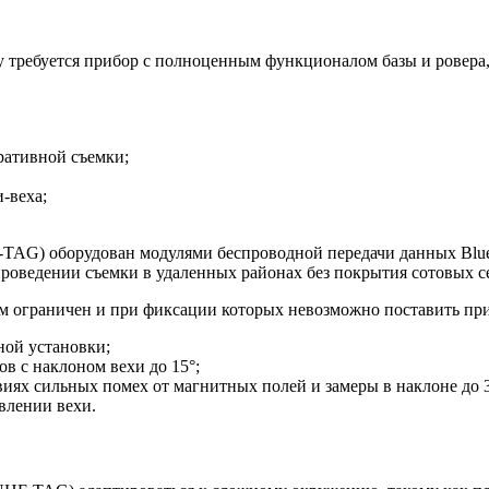
у требуется прибор с полноценным функционалом базы и ровера,
ративной съемки;
и-веха;
AG) оборудован модулями беспроводной передачи данных Blue
роведении съемки в удаленных районах без покрытия сотовых с
ым ограничен и при фиксации которых невозможно поставить пр
ной установки;
в с наклоном вехи до 15°;
виях сильных помех от магнитных полей и замеры в наклоне до 3
влении вехи.