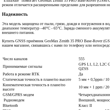
“ExtraSafe” помогает GeoMax Zenith 35 PRO Base-Rover (GSM-
режим отличается расширенными пределами для разрешения не
Надежность
Эта модель защищена от пыли, грязи, дождя и погружения в во
диапазоне температур –40°C - 65°C. Заряда сменного аккумуля
внешнего питания.
Купить GNSS приёмник GeoMax Zenith 35 PRO Base-Rover (GSM
нашем
магазине
, связавшись с нами по телефону или непосред
Число каналов
555
GPS L1, L2, L2C 
Принимаемые сигналы
QZSS
Работа в режиме RTK
Да
Статическая точность в плане/по высоте
5 мм + 0,5ppm / 1
Кинематическая точность в плане/по
10 мм + 1 ppm / 2
высоте
GSM/GPRS модем
Четырехдиапазонн
Радиомодем
Внешний, мощност
Bluetooth
Класс II