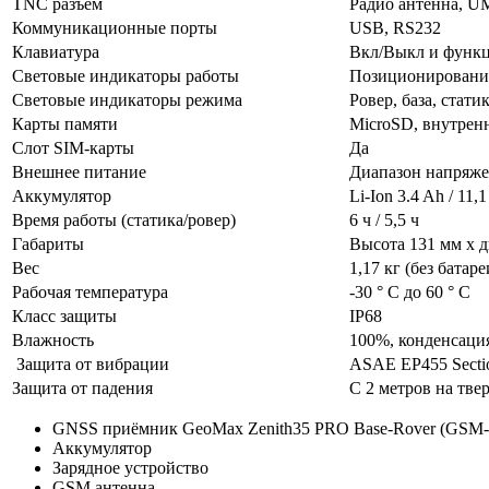
TNC разъем
Радио антенна, 
Коммуникационные порты
USB, RS232
Клавиатура
Вкл/Выкл и функц
Световые индикаторы работы
Позиционирование,
Световые индикаторы режима
Ровер, база, стати
Карты памяти
MicroSD, внутренн
Слот SIM-карты
Да
Внешнее питание
Диапазон напряже
Аккумулятор
Li-Ion 3.4 Ah / 11,
Время работы (статика/ровер)
6 ч / 5,5 ч
Габариты
Высота 131 мм х 
Вес
1,17 кг (без батаре
Рабочая температура
-30 ° C до 60 ° C
Класс защиты
IP68
Влажность
100%, конденсаци
Защита от вибрации
ASAE EP455 Sectio
Защита от падения
С 2 метров на тве
GNSS приёмник GeoMax Zenith35 PRO Base-Rover (GS
Аккумулятор
Зарядное устройство
GSM антенна