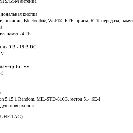
UMTS/GSM антенна
иональная кнопка
 питание, Bluetooth®, Wi-Fi®, RTK прием, RTK передача, памя
ка
яя память 4 ГБ
ния 9 В - 18 В DC
1 V
диаметр 161 мм
и)
я
n 5.15.1 Random, MIL-STD-810G, метод 514.6E-I
рдую поверхность
M-UHF-TAG)