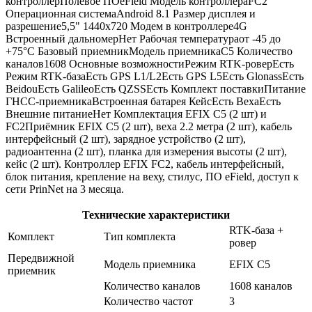
контроллерПолевое ПОeField Модель контроллераFC2
Операционная системаAndroid 8.1 Размер дисплея и
разрешение5,5" 1440x720 Модем в контроллере4G
Встроенный дальномерНет Рабочая температураот -45 до
+75°C Базовый приемникМодель приемникаС5 Количество
каналов1608 Основные возможностиРежим RTK-роверЕсть
Режим RTK-базаЕсть GPS L1/L2Есть GPS L5Есть GlonassЕсть
BeidouЕсть GalileoЕсть QZSSЕсть Комплект поставкиПитание
ГНСС-приемникаВстроенная батарея КейсЕсть ВехаЕсть
Внешние питаниеНет Комплектация EFIX C5 (2 шт) и
FC2Приёмник EFIX C5 (2 шт), веха 2.2 метра (2 шт), кабель
интерфейсный (2 шт), зарядное устройство (2 шт),
радиоантенна (2 шт), планка для измерения высоты (2 шт),
кейс (2 шт). Контроллер EFIX FC2, кабель интерфейсный,
блок питания, крепление на веху, стилус, ПО eField, доступ к
сети PrinNet на 3 месяца.
Технические характеристики
RTK-база +
Комплект
Тип комплекта
ровер
Передвижной
Модель приемника
EFIX C5
приемник
Количество каналов
1608 каналов
Количество частот
3