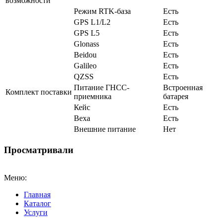
возможности
Режим RTK-база
Есть
GPS L1/L2
Есть
GPS L5
Есть
Glonass
Есть
Beidou
Есть
Galileo
Есть
QZSS
Есть
Питание ГНСС-
Встроенная
Комплект поставки
приемника
батарея
Кейс
Есть
Веха
Есть
Внешние питание
Нет
Просматривали
Меню:
Главная
Каталог
Услуги