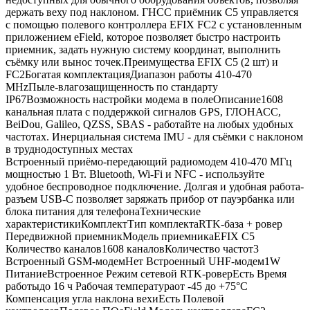
держать веху под наклоном. ГНСС приёмник C5 управляется
с помощью полевого контроллера EFIX FC2 с установленным
приложением eField, которое позволяет быстро настроить
приемник, задать нужную систему координат, выполнить
съёмку или вынос точек.Преимущества EFIX C5 (2 шт) и
FC2Богатая комплектацияДиапазон работы 410-470
MHzПыле-влагозащищенность по стандарту
IP67Возможность настройки модема в полеОписание1608
канальная плата с поддержкой сигналов GPS, ГЛОНАСС,
BeiDou, Galileo, QZSS, SBAS - работайте на любых удобных
частотах. Инерциальная система IMU - для съёмки с наклоном
в труднодоступных местах
Встроенный приёмо-передающий радиомодем 410-470 МГц
мощностью 1 Вт. Bluetooth, Wi-Fi и NFC - используйте
удобное беспроводное подключение. Долгая и удобная работа-
разъем USB-C позволяет заряжать прибор от пауэрбанка или
блока питания для телефонаТехнические
характеристикиКомплектТип комплектаRTK-база + ровер
Передвижной приемникМодель приемникаEFIX C5
Количество каналов1608 каналовКоличество частот3
Встроенный GSM-модемНет Встроенный UHF-модем1W
ПитаниеВстроенное Режим сетевой RTK-роверЕсть Время
работыдо 16 ч Рабочая температураот -45 до +75°C
Компенсация угла наклона вехиЕсть Полевой