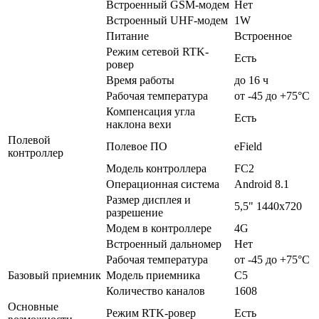
Встроенный GSM-модем
Нет
Встроенный UHF-модем
1W
Питание
Встроенное
Режим сетевой RTK-
Есть
ровер
Время работы
до 16 ч
Рабочая температура
от -45 до +75°C
Компенсация угла
Есть
наклона вехи
Полевой
Полевое ПО
eField
контроллер
Модель контроллера
FC2
Операционная система
Android 8.1
Размер дисплея и
5,5" 1440x720
разрешение
Модем в контроллере
4G
Встроенный дальномер
Нет
Рабочая температура
от -45 до +75°C
Базовый приемник
Модель приемника
С5
Количество каналов
1608
Основные
Режим RTK-ровер
Есть