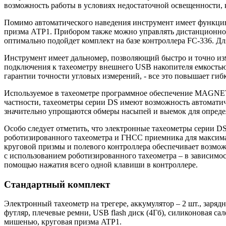
возможность работы в условиях недостаточной освещенности, к
Помимо автоматического наведения инструмент имеет функцию 
призма АТР1. Прибором также можно управлять дистанционно с
оптимально подойдет комплект на базе контроллера FC-336. Для
Инструмент имеет дальномер, позволяющий быстро и точно изме
подключения к тахеометру внешнего USB накопителя емкостью 
гарантии точности угловых измерений, - все это повышает гиб
Используемое в тахеометре программное обеспечение MAGNET 
частности, тахеометры серии DS имеют возможность автоматич
значительно упрощаются обмеры насыпей и выемок для опреде
Особо следует отметить, что электронные тахеометры серии D
роботизированного тахеометра и ГНСС приемника для максима
круговой призмы и полевого контроллера обеспечивает возмо
с использованием роботизированного тахеометра – в зависимо
помощью нажатия всего одной клавиши в контроллере.
Стандартный комплект
Электронный тахеометр на трегере, аккумулятор – 2 шт., заря
футляр, плечевые ремни, USB flash диск (4Гб), силиконовая с
мишенью, круговая призма ATP1.