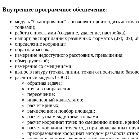
Внутреннее программное обеспечение:
модуль "Сканирование" - позволяет производить автома
точками);
работа с проектами (создание, удаление, настройка);
импорт, экспорт данных различных форматов (.txt; .dxf; .dwg; 
определение координат;
обратная засечка;
измерение недоступного расстояния, превышения;
обмер рулеткой;
измерения со смещениями;
вынос в натуру (точки, линии, точки относительно базово
расчетный модуль COGO:
обратная задача;
точка в направление;
пересечение;
инженерный калькулятор;
расчет кривых;
вычисление и подбор площади;
расчет угла между тремя точками;
расчет координат точек по смещению линии, кривой
расчет координат точек хода при вводе данных вру
преобразование координат методом разворота относ
смещение системы координат по азимуту расстояни