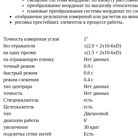
преобразование координат по масштабу относительн
плановые преобразования системы координат по с
отображение результатов измерений или расчетов на мин
рисовка простейших элементов в процессе работы.
Точность измерения углов
1"
без отражателя
±(2.0 + 2x10-6xD)
на одну призму
±(1.5 + 2x10-6xD)
на отражающую пленку
Нет данных
точный режим
0.9 с
быстрый режим
0.6 с
режим слежения
0.4 с
тип центрира
Нет данных
точность
Нет данных
Створоуказатель
есть
Целеуказатель
есть
тип
Двухосевой
диапазон работы
6′
увеличение
30 крат
подсветка сетки нитей
Есть