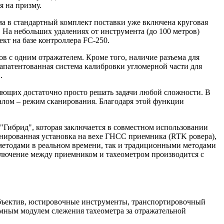
я на призму.
а в стандартный комплект поставки уже включена круговая
 На небольших удалениях от инструмента (до 100 метров)
кт на базе контроллера FC-250.
ов с одним отражателем. Кроме того, наличие разъема для
апатентованная система калибровки угломерной части для
.
ющих достаточно просто решать задачи любой сложности. В
алом – режим сканирования. Благодаря этой функции
"Гибрид", которая заключается в совместном использовании
нированная установка на вехе ГНСС приемника (RTK ровера),
методами в реальном времени, так и традиционными методами
ключение между приемником и тахеометром производится с
а объектив, юстировочные инструменты, транспортировочный
аммным модулем слежения тахеометра за отражательной