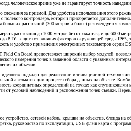
огда человеческое зрение уже не гарантирует точность наведени
слежения за призмой. Для удобства использования этого режим
 полевого контроллера, который приобретается дополнительно.
 больших расстояний (300 метров и более) рекомендуется компле
рять расстояния до 1000 метров без отражателя, и до 6000 метр
до 8 Гб, защита от влияния факторов окружающей среды IP65, з
кость и удобство применения электронных тахеометров серии DS
Field On Board предоставляет широкий выбор модулей, позволя
еского измерения точек в заданной области с указанным интерв
ления их объемов.
S идеально подходят для реализации инновационной технологии 
льной автоматизации процесса сбора данных на объекте. Комби
жность координатных определений на точках как спутниковыми 
сти от условий наблюдений и расположения точек съемки. Пере
дное устройство, сетевой кабель, крышка на объектив, бленда н
алфетка, руководство по эксплуатации, USB-флэш карта с прогр