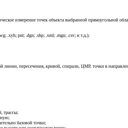
тическое измерение точек объекта выбранной прямоугольной обл
.xyh; pnt; .dgn; .shp; .xml; .mgn; .csv; и т.д.);
й линии, пересечения, кривой, спирали, ЦМР, точки в направлени
, трассы;
чную;
ительно базовой точки;
ю высоте или координатам точек;