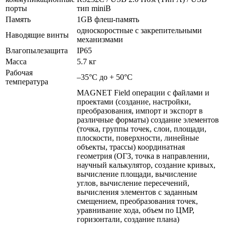
порты
тип miniB
Память
1GB флеш-память
односкоростные с закрепительными
Наводящие винты
механизмами
Влагопылезащита
IP65
Масса
5.7 кг
Рабочая
–35°C до + 50°C
температура
MAGNET Field операции с файлами и
проектами (создание, настройки,
преобразования, импорт и экспорт в
различные форматы) создание элементов
(точка, группы точек, слои, площади,
плоскости, поверхности, линейные
объекты, трассы) координатная
геометрия (ОГЗ, точка в направлении,
научный калькулятор, создание кривых,
вычисление площади, вычисление
углов, вычисление пересечений,
вычисления элементов с заданным
смещением, преобразования точек,
уравнивание хода, объем по ЦМР,
горизонтали, создание плана)