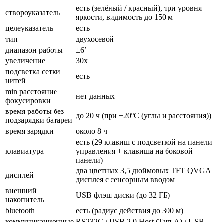
есть (зелёный / красный), три уровня
створоуказатель
яркости, видимость до 150 м
целеуказатель
есть
тип
двухосевой
диапазон работы
±6’
увеличение
30х
подсветка сетки
есть
нитей
min расстояние
нет данных
фокусировки
время работы без
до 20 ч (при +20ºС (углы и расстояния))
подзарядки батареи
время зарядки
около 8 ч
есть (29 клавиш с подсветкой на панели
клавиатура
управления + клавиша на боковой
панели)
два цветных 3,5 дюймовых TFT QVGA
дисплей
дисплея с сенсорным вводом
внешний
USB флэш диски (до 32 ГБ)
накопитель
bluetooth
есть (радиус действия до 300 м)
коммуникационные
RS232C / USB 2.0 Host (Тип А) / USB