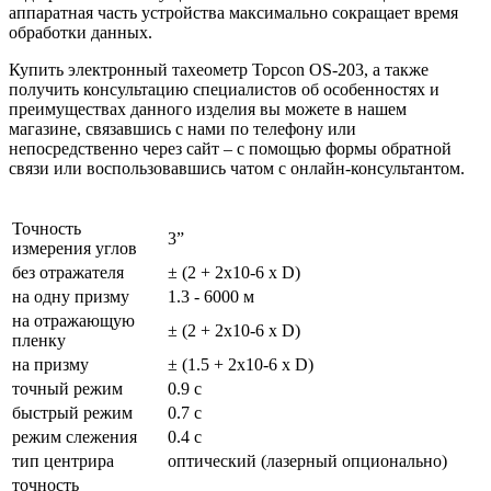
аппаратная часть устройства максимально сокращает время
обработки данных.
Купить электронный тахеометр Topcon OS-203, а также
получить консультацию специалистов об особенностях и
преимуществах данного изделия вы можете в нашем
магазине
, связавшись с нами по телефону или
непосредственно через сайт – с помощью формы обратной
связи или воспользовавшись чатом с онлайн-консультантом.
Точность
3”
измерения углов
без отражателя
± (2 + 2x10-6 х D)
на одну призму
1.3 - 6000 м
на отражающую
± (2 + 2x10-6 х D)
пленку
на призму
± (1.5 + 2x10-6 х D)
точный режим
0.9 с
быстрый режим
0.7 с
режим слежения
0.4 с
тип центрира
оптический (лазерный опционально)
точность