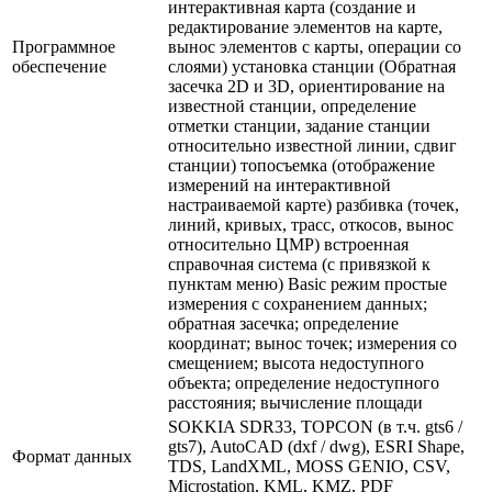
интерактивная карта (создание и
редактирование элементов на карте,
Программное
вынос элементов с карты, операции со
обеспечение
слоями) установка станции (Обратная
засечка 2D и 3D, ориентирование на
известной станции, определение
отметки станции, задание станции
относительно известной линии, сдвиг
станции) топосъемка (отображение
измерений на интерактивной
настраиваемой карте) разбивка (точек,
линий, кривых, трасс, откосов, вынос
относительно ЦМР) встроенная
справочная система (с привязкой к
пунктам меню) Basic режим простые
измерения с сохранением данных;
обратная засечка; определение
координат; вынос точек; измерения со
смещением; высота недоступного
объекта; определение недоступного
расстояния; вычисление площади
SOKKIA SDR33, TOPCON (в т.ч. gts6 /
gts7), AutoCAD (dxf / dwg), ESRI Shape,
Формат данных
TDS, LandXML, MOSS GENIO, CSV,
Microstation, KML, KMZ, PDF