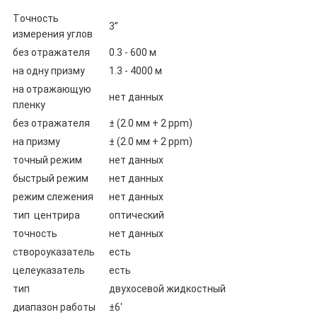
Точность
3”
измерения углов
без отражателя
0.3 - 600 м
на одну призму
1.3 - 4000 м
на отражающую
нет данных
пленку
без отражателя
± (2.0 мм + 2 ppm)
на призму
± (2.0 мм + 2 ppm)
точный режим
нет данных
быстрый режим
нет данных
режим слежения
нет данных
тип центрира
оптический
точность
нет данных
створоуказатель
есть
целеуказатель
есть
тип
двухосевой жидкостный
диапазон работы
±6'