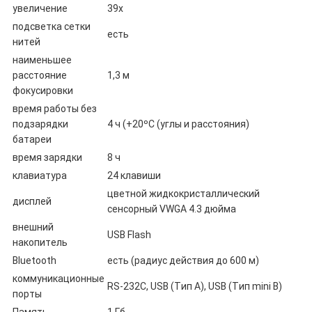
увеличение
39х
подсветка сетки
есть
нитей
наименьшее
расстояние
1,3 м
фокусировки
время работы без
подзарядки
4 ч (+20ºС (углы и расстояния)
батареи
время зарядки
8 ч
клавиатура
24 клавиши
цветной жидкокристаллический
дисплей
сенсорный VWGA 4.3 дюйма
внешний
USB Flash
накопитель
Bluetooth
есть (радиус действия до 600 м)
коммуникационные
RS-232C, USB (Тип A), USB (Тип mini B)
порты