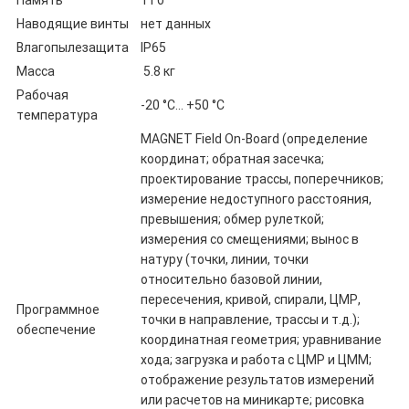
Память
1 Гб
Наводящие винты
нет данных
Влагопылезащита
IP65
Масса
5.8 кг
Рабочая
-20 °С... +50 °С
температура
MAGNET Field On-Board (определение
координат; обратная засечка;
проектирование трассы, поперечников;
измерение недоступного расстояния,
превышения; обмер рулеткой;
измерения со смещениями; вынос в
натуру (точки, линии, точки
относительно базовой линии,
пересечения, кривой, спирали, ЦМР,
Программное
точки в направление, трассы и т.д.);
обеспечение
координатная геометрия; уравнивание
хода; загрузка и работа с ЦМР и ЦММ;
отображение результатов измерений
или расчетов на миникарте; рисовка