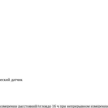
ческий датчик
измерении расстояний/угловдо 16 ч при непрерывном измерении