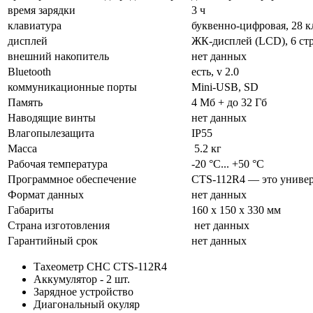
время зарядки
3 ч
клавиатура
буквенно-цифровая, 28 к
дисплей
ЖК-дисплей (LCD), 6 ст
внешний накопитель
нет данных
Bluetooth
есть, v 2.0
коммуникационные порты
Mini-USB, SD
Память
4 Мб + до 32 Гб
Наводящие винты
нет данных
Влагопылезащита
IP55
Масса
5.2 кг
Рабочая температура
-20 °С... +50 °С
Программное обеспечение
CTS-112R4 — это универ
Формат данных
нет данных
Габариты
160 x 150 x 330 мм
Страна изготовления
нет данных
Гарантийный срок
нет данных
Тахеометр CHC CTS-112R4
Аккумулятор - 2 шт.
Зарядное устройство
Диагональный окуляр