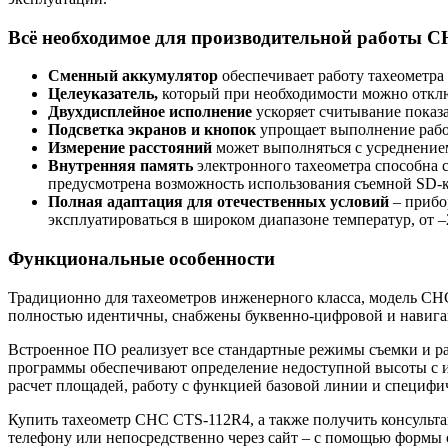
Всё необходимое для производительной работы 
Сменный аккумулятор
обеспечивает работу тахеометра 
Целеуказатель,
который при необходимости можно отклю
Двухдисплейное исполнение
ускоряет считывание показ
Подсветка экранов и кнопок
упрощает выполнение работ
Измерение расстояний
может выполняться с усреднением
Внутренняя память
электронного тахеометра
способна с
предусмотрена возможность использования съемной SD-
Полная адаптация для отечественных условий
– прибо
эксплуатироваться в широком диапазоне температур, от –
Функциональные особенности
Традиционно для тахеометров инженерного класса, модель CHC
полностью идентичны, снабжены буквенно-цифровой и навига
Встроенное ПО реализует все стандартные режимы съемки и р
программы обеспечивают определение недоступной высоты с и
расчет площадей, работу с функцией базовой линии и специфи
Купить тахеометр CHC CTS-112R4, а также получить консульт
телефону или непосредственно через сайт – с помощью формы 