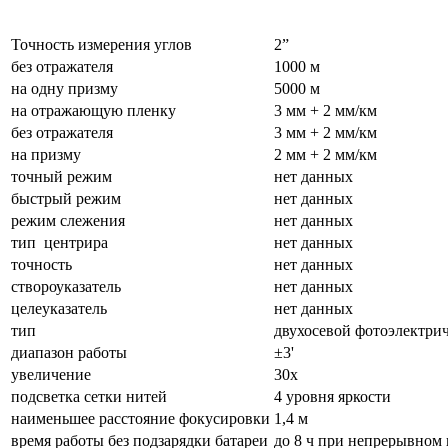
Точность измерения углов
2”
без отражателя
1000 м
на одну призму
5000 м
на отражающую пленку
3 мм + 2 мм/км
без отражателя
3 мм + 2 мм/км
на призму
2 мм + 2 мм/км
точный режим
нет данных
быстрый режим
нет данных
режим слежения
нет данных
тип центрира
нет данных
точность
нет данных
створоуказатель
нет данных
целеуказатель
нет данных
тип
двухосевой фотоэлектри
диапазон работы
±3'
увеличение
30х
подсветка сетки нитей
4 уровня яркости
наименьшее расстояние фокусировки
1,4 м
время работы без подзарядки батареи
до 8 ч при непрерывном 