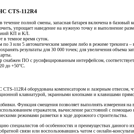
CHC CTS-112R4
в течение полной смены, запасная батарея включена в базовый к
чить, упрощает наведение на нужную точку и выполнение разм
аний КП и КЛ.
 в темное время суток.
 по 3 или 5 автоматическим замерам либо в режиме трекинга – в
охранять результаты для 30 000 точек; для увеличения объема 
карты.
р снабжен ПО с русифицированным интерфейсом, соответствует
20 до +50°C.
 CTS-112R4 оборудована компенсатором и лазерным отвесом, чт
ционной клавиатурой, экранными кнопками и клавишами прямо
азбивки. Функция смещения позволяет выполнять измерения на
спользованием отражателя, вычисление расстояний с помощью к
ческими режимами разметки в ходе дорожного строительства.
ацию специалистов об особенностях и преимуществах данного и
обратной связи или воспользовавшись чатом с онлайн-консульта