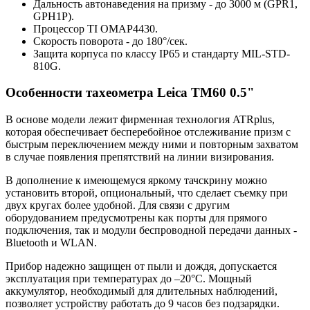
Дальность автонаведения на призму - до 3000 м (GPR1,
GPH1P).
Процессор TI OMAP4430.
Скорость поворота - до 180°/сек.
Защита корпуса по классу IP65 и стандарту MIL-STD-
810G.
Особенности тахеометра Leica TM60 0.5"
В основе модели лежит фирменная технология ATRplus,
которая обеспечивает бесперебойное отслеживание призм с
быстрым переключением между ними и повторным захватом
в случае появления препятствий на линии визирования.
В дополнение к имеющемуся яркому тачскрину можно
установить второй, опциональный, что сделает съемку при
двух кругах более удобной. Для связи с другим
оборудованием предусмотрены как порты для прямого
подключения, так и модули беспроводной передачи данных -
Bluetooth и WLAN.
Прибор надежно защищен от пыли и дождя, допускается
эксплуатация при температурах до –20°C. Мощный
аккумулятор, необходимый для длительных наблюдений,
позволяет устройству работать до 9 часов без подзарядки.