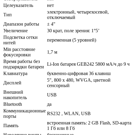
Целеуказатель
нет
электронный, четырехосевой,
Тип
отключаемый
Диапазон работы
± 4"
Увеличение
30 крат, поле зрения: 1°5’
Подсветка сетки
переменная (5 уровней)
нитей
Min расстояние
1,7 м
фокусировки
Время работы без
Li-Ion батарея GEB242 5800 мА/ч до 9 ч
подзарядки батареи
Клавиатура
буквенно-цифровая 36 клавиш
5", 800 x 480, WVGA, цветной
Дисплей
сенсорный
Внешний
USB
накопитель
Bluetooth
да
Коммуникационные
RS232 , WLAN, USB
порты
встроенная память: 2 GB Flash, SD-карта
Память
1 Гб или 8 Гб
Наводящие винты
бесконечные